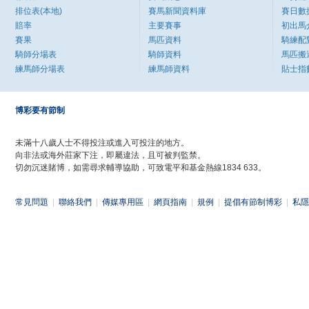
排位表(本地)
賽馬新聞資料庫
賽日數
賠率
主要賽事
初出馬
賽果
馬匹資料
騎練配
騎師分場表
騎師資料
馬匹搬
練馬師分場表
練馬師資料
貼士指
博彩要有節制
未滿十八歲人士不得投注或進入可投注的地方。
向非法或海外莊家下注，即屬違法，且可被判監禁。
切勿沉迷賭博，如需尋求輔導協助，可致電平和基金熱線1834 633。
常見問題
|
聯絡我們
|
傳媒專用區
|
網頁指南
|
規例
|
提倡有節制博彩
|
私隱