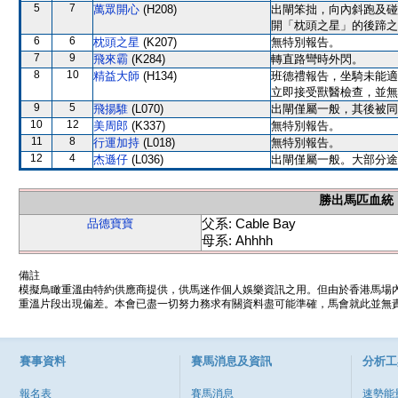
5
7
萬眾開心
(H208)
出閘笨拙，向內斜跑及碰
開「枕頭之星」的後蹄之
6
6
枕頭之星
(K207)
無特別報告。
7
9
飛來霸
(K284)
轉直路彎時外閃。
8
10
精益大師
(H134)
班德禮報告，坐騎未能適
立即接受獸醫檢查，並無
9
5
飛揚騅
(L070)
出閘僅屬一般，其後被同
10
12
美周郎
(K337)
無特別報告。
11
8
行運加持
(L018)
無特別報告。
12
4
杰遜仔
(L036)
出閘僅屬一般。大部分途
勝出馬匹血統
父系: Cable Bay
品德寶寶
母系: Ahhhh
備註
模擬鳥瞰重溫由特約供應商提供，供馬迷作個人娛樂資訊之用。但由於香港馬場
重溫片段出現偏差。本會已盡一切努力務求有關資料盡可能準確，馬會就此並無責
賽事資料
賽馬消息及資訊
分析工
報名表
賽馬消息
速勢能