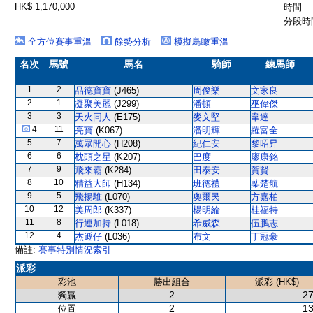
HK$ 1,170,000
時間 :
分段時間
全方位賽事重溫
餘勢分析
模擬鳥瞰重溫
名次
馬號
馬名
騎師
練馬師
1
2
品德寶寶
(J465)
周俊樂
文家良
2
1
凝聚美麗
(J299)
潘頓
巫偉傑
3
3
天火同人
(E175)
麥文堅
韋達
4
11
亮寶
(K067)
潘明輝
羅富全
5
7
萬眾開心
(H208)
紀仁安
黎昭昇
6
6
枕頭之星
(K207)
巴度
廖康銘
7
9
飛來霸
(K284)
田泰安
賀賢
8
10
精益大師
(H134)
班德禮
葉楚航
9
5
飛揚騅
(L070)
奧爾民
方嘉柏
10
12
美周郎
(K337)
楊明綸
桂福特
11
8
行運加持
(L018)
希威森
伍鵬志
12
4
杰遜仔
(L036)
布文
丁冠豪
備註:
賽事特別情況索引
派彩
彩池
勝出組合
派彩 (HK$)
2
27
獨贏
2
13
位置