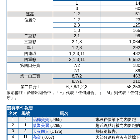
1
14
3
60
1,2
51
連贏
1,2
23
位置Q
2,3
125
1,3
165
2,1
99
二重彩
2,1,3
1,064
三重彩
1,2,3
292
單T
1,2,3,11
432
四連環
2,1,3,11
6,552
四重彩
7/2
180
第四口孖寶
7/1
89
8/7/2
463
第一口三寶
8/7/1
210
6,7,8/1,2,3
58,253
第二口孖T
派彩備註：於勝出組合中，「F」代表「任何組合」；「M」則代表「任何
序」。
競賽事件報告
名次
馬號
馬名
1
2
品德寶寶
(J465)
末段在催策下向內斜跑，
2
1
凝聚美麗
(J299)
趨近終點時被向內斜跑的
3
3
天火同人
(E175)
無特別報告。
4
11
亮寶
(K067)
大部分途程在沒有遮擋下