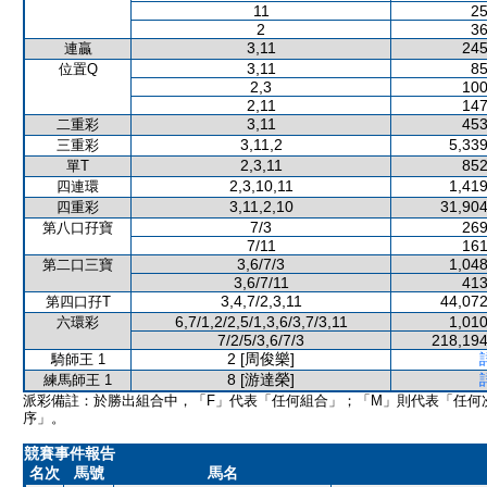
11
25
2
36
3,11
245
連贏
3,11
85
位置Q
2,3
100
2,11
147
3,11
453
二重彩
3,11,2
5,339
三重彩
2,3,11
852
單T
2,3,10,11
1,419
四連環
3,11,2,10
31,904
四重彩
7/3
269
第八口孖寶
7/11
161
3,6/7/3
1,048
第二口三寶
3,6/7/11
413
3,4,7/2,3,11
44,072
第四口孖T
6,7/1,2/2,5/1,3,6/3,7/3,11
1,010
六環彩
7/2/5/3,6/7/3
218,194
2 [周俊樂]
騎師王 1
8 [游達榮]
練馬師王 1
派彩備註：於勝出組合中，「F」代表「任何組合」；「M」則代表「任何
序」。
競賽事件報告
名次
馬號
馬名