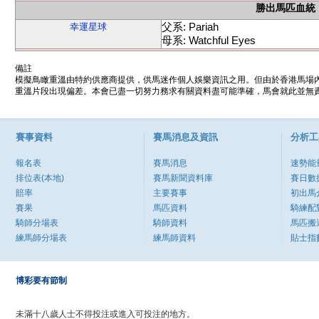
勝出馬匹血統
父系: Pariah
幸運星球
母系: Watchful Eyes
備註
模擬鳥瞰重溫由特約供應商提供，供馬迷作個人娛樂資訊之用。但由於香港馬場
重溫片段出現偏差。本會已盡一切努力務求有關資料盡可能準確，馬會就此並無責
賽事資料
賽馬消息及資訊
分析工
報名表
賽馬消息
速勢能
排位表(本地)
賽馬新聞資料庫
賽日數
賠率
主要賽事
初出馬
賽果
馬匹資料
騎練配
騎師分場表
騎師資料
馬匹搬
練馬師分場表
練馬師資料
貼士指
博彩要有節制
未滿十八歲人士不得投注或進入可投注的地方。