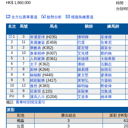
HK$ 1,860,000
時間 :
分段時間
全方位賽事重溫
餘勢分析
模擬鳥瞰重溫
名次
馬號
馬名
騎師
練馬師
1
3
幸運星球
(H235)
潘明輝
巫偉傑
2
11
美麗邂逅
(E459)
巴度
告東尼
3
2
乘數表
(K352)
霍宏聲
羅富全
4
10
泰泰精神
(K007)
艾兆禮
蔡約翰
5
1
人和家興
(E061)
班德禮
大衛希斯
6
7
太子
(K362)
潘頓
伍鵬志
7
8
廚神
(K264)
鍾易禮
徐雨石
8
4
椒椒醒
(H440)
麥文堅
廖康銘
9
5
精彩駿將
(J417)
黃智弘
方嘉柏
10
12
傲然
(K383)
楊明綸
鄭俊偉
11
9
莊家班
(L115)
巫顯東
沈集成
PU
6
運高八斗
(G204)
艾道拿
姚本輝
備註:
賽事特別情況索引
派彩
彩池
勝出組合
派彩 (HK$)
3
61
獨贏
3
20
位置