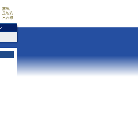
賽馬
足智彩
六合彩
少