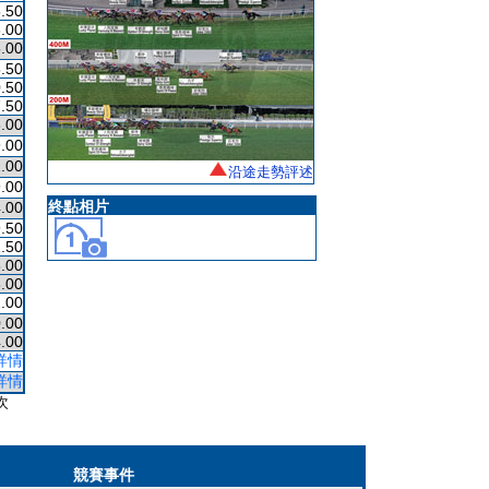
.50
.00
.00
.50
.50
.50
.00
.00
.00
沿途走勢評述
.00
終點相片
.00
.50
.50
.00
.00
.00
.00
.00
詳情
詳情
次
競賽事件