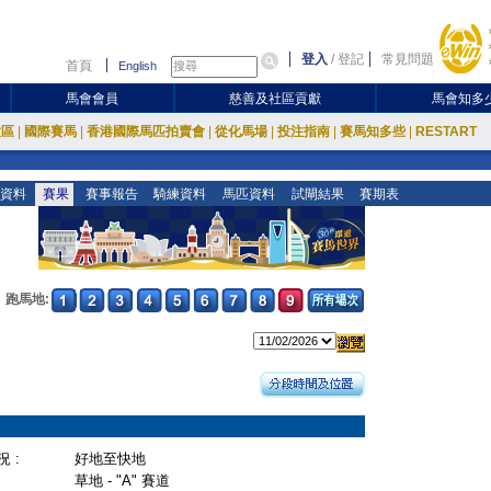
登入
/
登記
常見問題
首頁
English
馬會會員
慈善及社區貢獻
馬會知多
放區
|
國際賽馬
|
香港國際馬匹拍賣會
|
從化馬場
|
投注指南
|
賽馬知多些
|
RESTART
資料
賽果
賽事報告
騎練資料
馬匹資料
試閘結果
賽期表
跑馬地:
 :
好地至快地
草地 - "A" 賽道