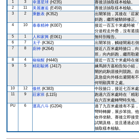
1
3
幸運星球
(H235)
賽後須抽取樣本檢驗。
2
11
美麗邂逅
(E459)
賽後須抽取樣本檢驗。
3
2
乘數表
(K352)
出閘笨拙，其後在「莊家
斜跑，繼而被騎師修正。
4
10
泰泰精神
(K007)
接近一百五十米處時被「
分途程走外疊，沒有遮擋
5
1
人和家興
(E061)
無特別報告。
6
7
太子
(K362)
出閘笨拙，觸碰閘廂右側
7
8
廚神
(K264)
接近八百米處時搶口，向
班」向內斜跑，繼而勒避
8
4
椒椒醒
(H440)
接近一百五十米處時在催
9
5
精彩駿將
(J417)
練馬師方嘉柏告知小組，
閘的此駒居後列競跑。自
及急促向外移出避開有不
何明顯異常之處。
10
12
傲然
(K383)
中段搶口，接近七百米處
11
9
莊家班
(L115)
跑過六百米處時在「精彩
在六百米處轉彎時失地。
PU
6
運高八斗
(G204)
過了九百米處後有不妥，
彎時轉腳，展步笨拙。他
收停坐騎。賽後立即接受
試閘及格，並且通過必須
抽取樣本檢驗。