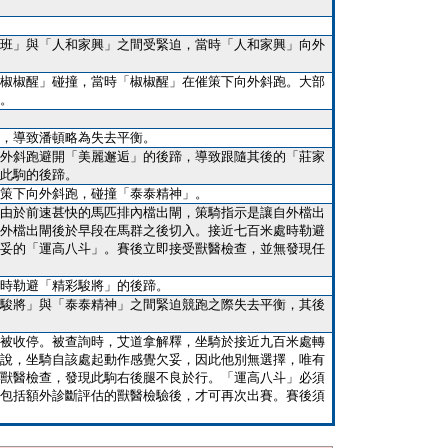
班」與「人和家興」之間受緊迫，當時「人和家興」向外
椒椒醒」碰撞，當時「椒椒醒」在催策下向外斜跑。大部
。
，導致潘頓略為失去平衡。
外斜跑避開「美麗邂逅」的後蹄，導致跟隨其後的「莊家
此駒的後蹄。
策下向外斜跑，碰撞「泰泰精神」。
由於前速甚快的馬匹排內檔出閘，策騎指示是讓自外檔出
外檔出閘後於早段在馬群之後切入。接近七百米處時勒避
妥的「運高八斗」。賽後立即接受獸醫檢查，並無發現任
時勒避「精彩駿將」的後蹄。
駿將」與「泰泰精神」之間緊迫競跑之際失去平衡，其後
被收停。被查詢時，艾道拿解釋，坐騎於接近九百米處轉
說，坐騎自該處起動作感覺欠妥，因此他別無選擇，唯有
獸醫檢查，發現此駒右後腿不良於行。「運高八斗」必須
包括額外診斷評估的獸醫檢驗後，才可再次出賽。賽後須