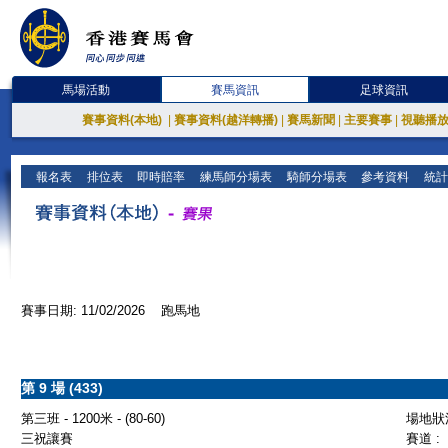
馬場活動
賽馬資訊
足球資訊
賽事資料(本地)
|
賽事資料(越洋轉播)
|
賽馬新聞
|
主要賽事
|
視聽播
報名表
排位表
即時賠率
練馬師分場表
騎師分場表
參考資料
統計
賽事日期: 11/02/2026 跑馬地
第 9 場 (433)
第三班 - 1200米 - (80-60)
場地狀況
三祝讓賽
賽道 :