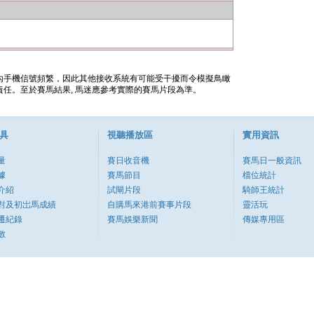
內手機信號頻繁，因此其他接收系統有可能受干擾而令模擬鳥瞰
任。至於賽馬結果, 馬迷應參考實際的賽馬片段為準。
具
視聽播放區
實用資訊
量
賽日收音機
賽馬日一般資訊
據
賽馬節目
檔位統計
介紹
試閘片段
騎師王統計
對及初岀馬成績
自購馬來港前賽事片段
靈活玩
遷紀錄
賽馬娛樂新聞
傳媒專用區
數