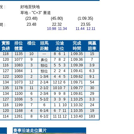
 :
好地至快地
草地 - "C+3" 賽道
(23.48)
(45.80)
(1:09.35)
23.48
22.32
23.55
 :
10.98 11.34
11.44 12.11
實際
排位
檔位
頭馬
沿途
完成
獨贏
負磅
體重
距離
走位
時間
賠率
118
1135
10
---
8
6
1
1:09.35
15
120
1077
9
7
8
2
1:09.36
7
鼻位
116
1083
3
5
5
3
1:09.39
3.9
頸位
127
1084
1
2
2
4
1:09.41
6.3
頸位
122
1003
2
1-3/4
4
4
5
1:09.62
9.1
134
1073
12
2-1/4
12
12
6
1:09.71
54
135
1178
11
2-1/2
10
10
7
1:09.77
30
134
1100
6
2-3/4
9
9
8
1:09.81
29
127
1036
5
5-1/2
3
3
9
1:10.25
3.3
116
1199
7
6
1
1
10
1:10.32
24
120
1168
4
6-1/4
6
7
11
1:10.35
19
114
1261
8
6-1/2
11
11
12
1:10.40
183
賽事沿途走位圖片