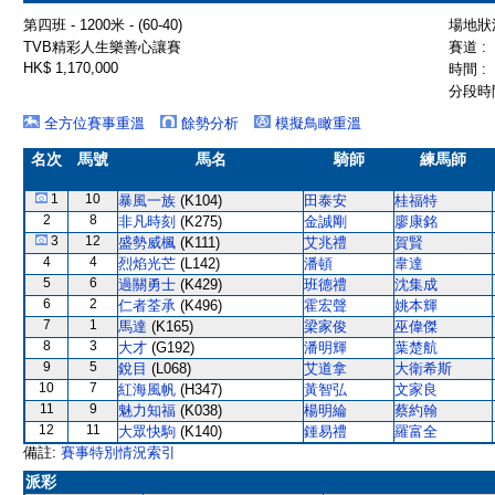
第四班 - 1200米 - (60-40)
場地狀況
TVB精彩人生樂善心讓賽
賽道 :
HK$ 1,170,000
時間 :
分段時間
全方位賽事重溫
餘勢分析
模擬鳥瞰重溫
名次
馬號
馬名
騎師
練馬師
1
10
暴風一族
(K104)
田泰安
桂福特
2
8
非凡時刻
(K275)
金誠剛
廖康銘
3
12
盛勢威楓
(K111)
艾兆禮
賀賢
4
4
烈焰光芒
(L142)
潘頓
韋達
5
6
過關勇士
(K429)
班德禮
沈集成
6
2
仁者荃承
(K496)
霍宏聲
姚本輝
7
1
馬達
(K165)
梁家俊
巫偉傑
8
3
大才
(G192)
潘明輝
葉楚航
9
5
銳目
(L068)
艾道拿
大衛希斯
10
7
紅海風帆
(H347)
黃智弘
文家良
11
9
魅力知福
(K038)
楊明綸
蔡約翰
12
11
大眾快駒
(K140)
鍾易禮
羅富全
備註:
賽事特別情況索引
派彩