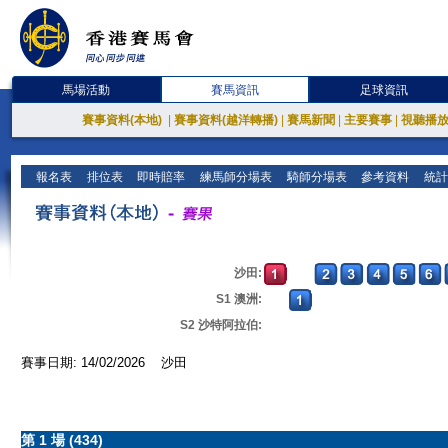
馬場活動
賽馬資訊
足球資訊
賽事資料(本地)
|
賽事資料(越洋轉播)
|
賽馬新聞
|
主要賽事
|
視聽播
報名表
排位表
即時賠率
練馬師分場表
騎師分場表
參考資料
統計
沙田:
S1 澳洲:
S2 沙特阿拉伯:
賽事日期: 14/02/2026 沙田
第 1 場 (434)