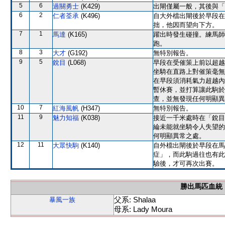
5
6
過關勇士
(K429)
出閘僅屬一般，其後與「
6
2
仁者荃承
(K496)
自大外檔出閘後於早段在
拙，他因而望向下方。
7
1
馬達
(K165)
躍出時發生碰撞。練馬師
跑。
8
3
大才
(G192)
無特別報告。
9
5
銳目
(L068)
早段在受催策上前以超越
坐騎在直路上對催策毫無
在早段須消耗氣力超越內
暫休賽，並打算讓此駒於
查，並無發現任何明顯異
10
7
紅海風帆
(H347)
無特別報告。
11
9
魅力知福
(K038)
接近一千米處時在「銳目
綸未能就坐騎令人失望的
何明顯異常之處。
12
11
大眾快駒
(K140)
自外檔出閘後於早段在馬
症」，而此駒過往也有此
驗後，才可再次出賽。
勝出馬匹血統
父系: Shalaa
暴風一族
母系: Lady Moura