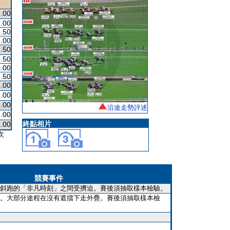
.00
.00
.50
.00
.50
.50
.00
.50
.00
.00
.00
沿途走勢評述
.00
終點相片
.00
次
競賽事件
斜跑的「非凡時刻」之間受擠迫。賽後須抽取樣本檢驗。
。大部分途程在沒有遮擋下走外疊。賽後須抽取樣本檢