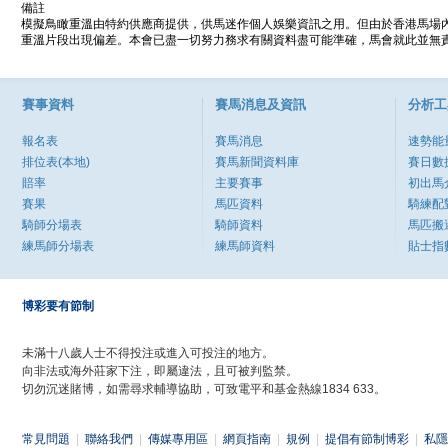
備註
模擬鳥瞰重溫由特約供應商提供，供馬迷作個人娛樂資訊之用。但由於香港馬場
重溫片段出現偏差。本會已盡一切努力務求有關資料盡可能準確，馬會就此並無責
賽事資料
賽馬消息及資訊
分析工
報名表
賽馬消息
速勢能
排位表(本地)
賽馬新聞資料庫
賽日數
賠率
主要賽事
初出馬
賽果
馬匹資料
騎練配
騎師分場表
騎師資料
馬匹搬
練馬師分場表
練馬師資料
貼士指
博彩要有節制
未滿十八歲人士不得投注或進入可投注的地方。
向非法或海外莊家下注，即屬違法，且可被判監禁。
切勿沉迷賭博，如需尋求輔導協助，可致電平和基金熱線1834 633。
常見問題
|
聯絡我們
|
傳媒專用區
|
網頁指南
|
規例
|
提倡有節制博彩
|
私隱