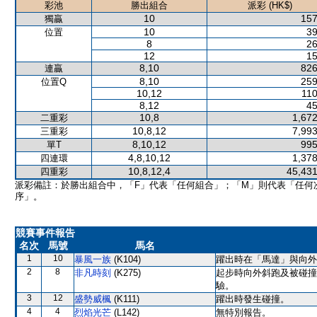
彩池
勝出組合
派彩 (HK$)
10
157
獨贏
10
39
位置
8
26
12
15
8,10
826
連贏
8,10
259
位置Q
10,12
110
8,12
45
10,8
1,672
二重彩
10,8,12
7,993
三重彩
8,10,12
995
單T
4,8,10,12
1,378
四連環
10,8,12,4
45,431
四重彩
派彩備註：於勝出組合中，「F」代表「任何組合」；「M」則代表「任何
序」。
競賽事件報告
名次
馬號
馬名
1
10
暴風一族
(K104)
躍出時在「馬達」與向外
2
8
非凡時刻
(K275)
起步時向外斜跑及被碰撞
驗。
3
12
盛勢威楓
(K111)
躍出時發生碰撞。
4
4
烈焰光芒
(L142)
無特別報告。