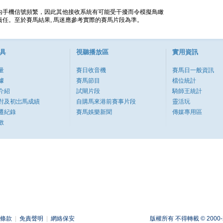
內手機信號頻繁，因此其他接收系統有可能受干擾而令模擬鳥瞰
任。至於賽馬結果, 馬迷應參考實際的賽馬片段為準。
具
視聽播放區
實用資訊
量
賽日收音機
賽馬日一般資訊
據
賽馬節目
檔位統計
介紹
試閘片段
騎師王統計
對及初岀馬成績
自購馬來港前賽事片段
靈活玩
遷紀錄
賽馬娛樂新聞
傳媒專用區
數
條款
|
免責聲明
|
網絡保安
版權所有 不得轉載 © 2000