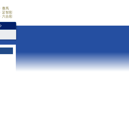
賽馬
足智彩
六合彩
少