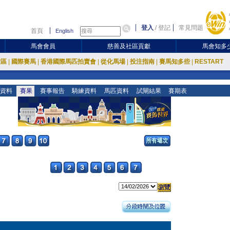
登入
/
登記
常見問題
首頁
English
馬會會員
慈善及社區貢獻
馬會知多
放區
|
國際賽馬
|
香港國際馬匹拍賣會
|
從化馬場
|
投注指南
|
賽馬知多些
|
RESTART
資料
賽果
賽事報告
騎練資料
馬匹資料
試閘結果
賽期表