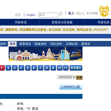
登入
/
登記
常見問題
首頁
English
馬會會員
慈善及社區貢獻
馬會知多
放區
|
國際賽馬
|
香港國際馬匹拍賣會
|
從化馬場
|
投注指南
|
賽馬知多些
|
RESTART
資料
賽果
賽事報告
騎練資料
馬匹資料
試閘結果
賽期表
 :
好地
草地 - "A" 賽道