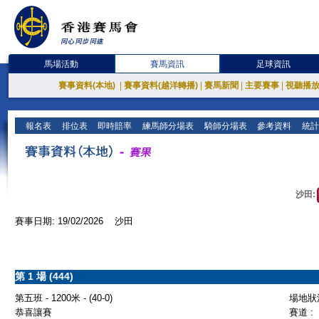
馬場活動
賽馬資訊
足球資訊
賽事資料(本地)
|
賽事資料(越洋轉播)
|
賽馬新聞
|
主要賽事
|
視聽播
報名表
排位表
即時賠率
練馬師分場表
騎師分場表
參考資料
統計
沙田:
賽事日期: 19/02/2026 沙田
第 1 場 (444)
第五班 - 1200米 - (40-0)
場地狀況
恭喜讓賽
賽道 :