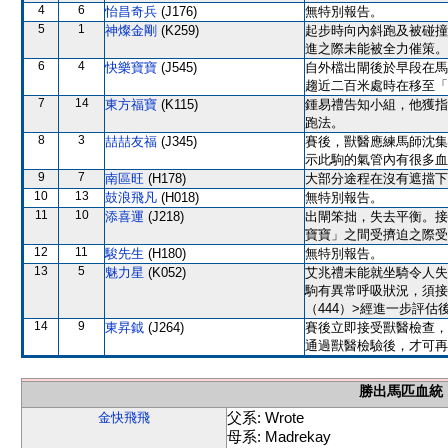
4
6
怡昌奇兵
(J176)
無特別報告。
5
1
神燦金剛
(K259)
起步時向內斜跑及被碰撞
進之際未能被全力催策。
6
4
快樂寶寶
(J545)
自外檔出閘後於早段在馬
趨近二百米處時在移至「
7
14
東方福寶
(K115)
鍾易禮告知小組，他獲指
跑法。
8
3
喆喆友福
(J345)
賽後，獸醫應練馬師沈集
示此駒的氣管內有很多血
9
7
南區旺
(H178)
大部分途程在沒有遮擋下
10
13
鼓浪飛凡
(H018)
無特別報告。
11
10
添喜運
(J218)
出閘笨拙，失去平衡。接
寶寶」之間受擠迫之際受
12
11
駿先生
(H180)
無特別報告。
13
5
魅力星
(K052)
艾兆禮未能就坐騎令人失
駒有異常呼吸狀況，須接受進
（444）>經進一步評
14
9
東昇鉞
(J264)
賽後立即接受獸醫檢查，
通過獸醫檢驗後，才可再
勝出馬匹血統
父系: Wrote
金快飛飛
母系: Madrekay