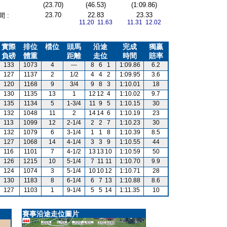
(23.70)
(46.53)
(1:09.86)
23.70
22.83
23.33
 :
11.20 11.63
11.31 12.02
實際
排位
檔位
頭馬
沿途
完成
獨贏
負磅
體重
距離
走位
時間
賠率
133
1073
4
---
8
6
1
1:09.86
6.2
127
1137
2
1/2
4
4
2
1:09.95
3.6
120
1168
9
3/4
9
8
3
1:10.01
18
130
1135
13
1
12
12
4
1:10.02
9.7
135
1134
5
1-3/4
11
9
5
1:10.15
30
132
1048
11
2
14
14
6
1:10.19
23
113
1099
12
2-1/4
2
2
7
1:10.23
30
132
1079
6
3-1/4
1
1
8
1:10.39
8.5
127
1068
14
4-1/4
3
3
9
1:10.55
44
116
1101
7
4-1/2
13
13
10
1:10.59
50
126
1215
10
5-1/4
7
11
11
1:10.70
9.9
124
1074
3
5-1/4
10
10
12
1:10.71
28
130
1183
8
6-1/4
6
7
13
1:10.88
8.6
127
1103
1
9-1/4
5
5
14
1:11.35
10
賽事沿途走位圖片