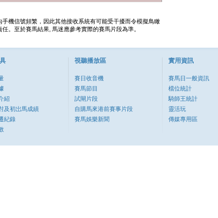
內手機信號頻繁，因此其他接收系統有可能受干擾而令模擬鳥瞰
任。至於賽馬結果, 馬迷應參考實際的賽馬片段為準。
具
視聽播放區
實用資訊
量
賽日收音機
賽馬日一般資訊
據
賽馬節目
檔位統計
介紹
試閘片段
騎師王統計
對及初岀馬成績
自購馬來港前賽事片段
靈活玩
遷紀錄
賽馬娛樂新聞
傳媒專用區
數