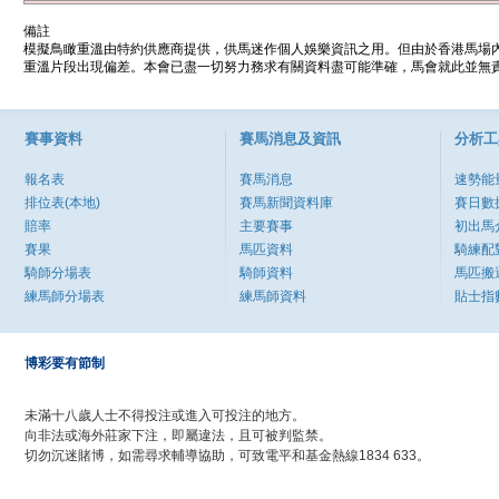
備註
模擬鳥瞰重溫由特約供應商提供，供馬迷作個人娛樂資訊之用。但由於香港馬場
重溫片段出現偏差。本會已盡一切努力務求有關資料盡可能準確，馬會就此並無責
賽事資料
賽馬消息及資訊
分析工
報名表
賽馬消息
速勢能
排位表(本地)
賽馬新聞資料庫
賽日數
賠率
主要賽事
初出馬
賽果
馬匹資料
騎練配
騎師分場表
騎師資料
馬匹搬
練馬師分場表
練馬師資料
貼士指
博彩要有節制
未滿十八歲人士不得投注或進入可投注的地方。
向非法或海外莊家下注，即屬違法，且可被判監禁。
切勿沉迷賭博，如需尋求輔導協助，可致電平和基金熱線1834 633。