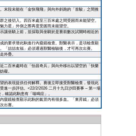
。末段未能在「金快飛飛」與向外斜跑的「首駿」之間推
群之後切入。四百米處至三百米處之間受困而未能望空。
魅力星」外側之際再度受困而未能望空。
示讓坐騎上前，並採取與坐騎於是賽前數次試閘時相近的
成的要求替此駒進行內窺鏡檢查。獸醫表示，是項檢查顯
。「喆喆友福」必須通過獸醫檢驗後，才可再次出賽。
走外疊。
近二百米處時在「怡昌奇兵」與向外移出以望空的「快樂
妨礙。
望的表現提供任何解釋。賽後立即接受獸醫檢查，發現此
一步評估。<22/2/2026 二月十九日沙田賽事 – 第一場
估後，確認此駒患有「喘鳴症」。
內窺鏡檢查顯示此駒的氣管內有很多血。「東昇鉞」必須
次出賽。