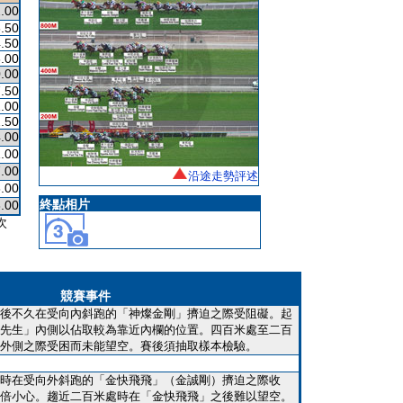
.00
.50
.50
.00
.00
.50
.00
.50
.00
.00
.00
沿途走勢評述
.00
終點相片
.00
次
競賽事件
後不久在受向內斜跑的「神燦金剛」擠迫之際受阻礙。起
先生」內側以佔取較為靠近內欄的位置。四百米處至二百
外側之際受困而未能望空。賽後須抽取樣本檢驗。
時在受向外斜跑的「金快飛飛」（金誠剛）擠迫之際收
倍小心。趨近二百米處時在「金快飛飛」之後難以望空。