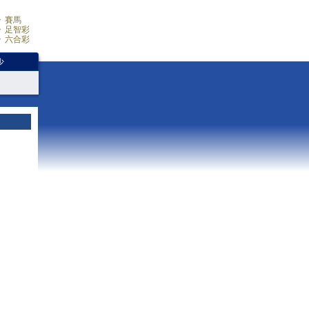
賽馬
足智彩
六合彩
少