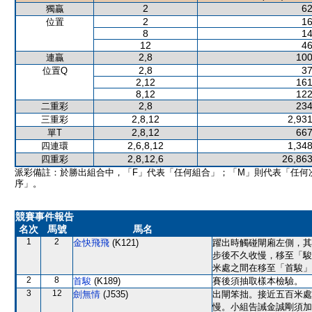
2
62
獨贏
2
16
位置
8
14
12
46
2,8
100
連贏
2,8
37
位置Q
2,12
161
8,12
122
2,8
234
二重彩
2,8,12
2,931
三重彩
2,8,12
667
單T
2,6,8,12
1,348
四連環
2,8,12,6
26,863
四重彩
派彩備註：於勝出組合中，「F」代表「任何組合」；「M」則代表「任何
序」。
競賽事件報告
名次
馬號
馬名
1
2
金快飛飛
(K121)
躍出時觸碰閘廂左側，其
步後不久收慢，移至「駿
米處之間在移至「首駿」
2
8
首駿
(K189)
賽後須抽取樣本檢驗。
3
12
劍無情
(J535)
出閘笨拙。接近五百米處
慢。小組告誡金誠剛須加