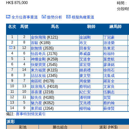
HK$ 875,000
時間 :
分段時間
全方位賽事重溫
餘勢分析
模擬鳥瞰重溫
名次
馬號
馬名
騎師
練馬師
1
2
金快飛飛
(K121)
金誠剛
丁冠豪
2
8
首駿
(K189)
布文
游達榮
3
12
劍無情
(J535)
田泰安
告東尼
4
6
怡昌奇兵
(J176)
希威森
桂福特
5
1
神燦金剛
(K259)
艾道拿
葉楚航
6
4
快樂寶寶
(J545)
霍宏聲
廖康銘
7
14
東方福寶
(K115)
鍾易禮
徐雨石
8
3
喆喆友福
(J345)
麥文堅
沈集成
9
7
南區旺
(H178)
周俊樂
羅富全
10
13
鼓浪飛凡
(H018)
蔡明紹
文家良
11
10
添喜運
(J218)
紀仁安
伍鵬志
12
11
駿先生
(H180)
潘明輝
賀賢
13
5
魅力星
(K052)
艾兆禮
蔡約翰
14
9
東昇鉞
(J264)
楊明綸
蘇偉賢
備註:
賽事特別情況索引
派彩
彩池
勝出組合
派彩 (HK$)