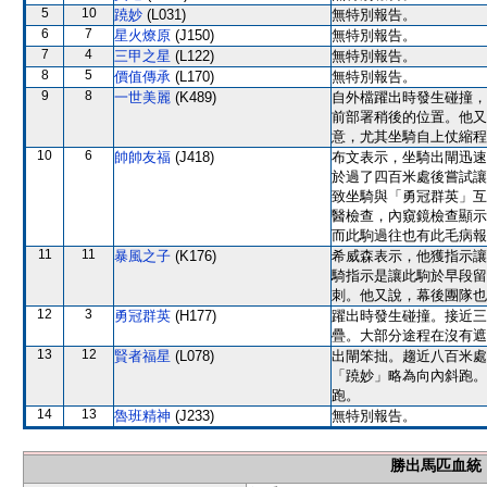
5
10
蹺妙
(L031)
無特別報告。
6
7
星火燎原
(J150)
無特別報告。
7
4
三甲之星
(L122)
無特別報告。
8
5
價值傳承
(L170)
無特別報告。
9
8
一世美麗
(K489)
自外檔躍出時發生碰撞，
前部署稍後的位置。他又
意，尤其坐騎自上仗縮程
10
6
帥帥友福
(J418)
布文表示，坐騎出閘迅速
於過了四百米處後嘗試讓
致坐騎與「勇冠群英」互
醫檢查，內窺鏡檢查顯示
而此駒過往也有此毛病報
11
11
暴風之子
(K176)
希威森表示，他獲指示讓
騎指示是讓此駒於早段留
刺。他又說，幕後團隊也
12
3
勇冠群英
(H177)
躍出時發生碰撞。接近三
疊。大部分途程在沒有遮
13
12
賢者福星
(L078)
出閘笨拙。趨近八百米處
「蹺妙」略為向內斜跑。
跑。
14
13
魯班精神
(J233)
無特別報告。
勝出馬匹血統