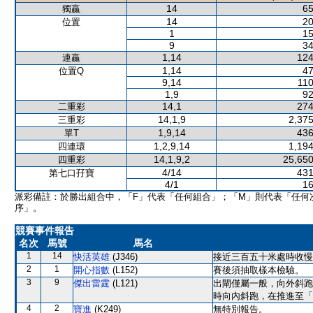
14
65
獨贏
14
20
位置
1
15
9
34
1,14
124
連贏
1,14
47
位置Q
9,14
110
1,9
92
14,1
274
二重彩
14,1,9
2,375
三重彩
1,9,14
436
單T
1,2,9,14
1,194
四連環
14,1,9,2
25,650
四重彩
4/14
431
第七口孖寶
4/1
16
派彩備註：於勝出組合中，「F」代表「任何組合」；「M」則代表「任何
序」。
競賽事件報告
名次
馬號
馬名
1
14
快活英雄
(J346)
接近三百五十米處時收慢
2
1
開心指數
(L152)
賽後須抽取樣本檢驗。
3
9
傑出雷霆
(L121)
出閘僅屬一般，向外斜跑
時向內斜跑，在推進至「
4
2
寶進
(K249)
無特別報告。