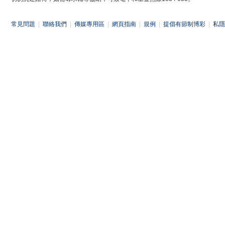
常見問題
|
聯絡我們
|
傳媒專用區
|
網頁指南
|
規例
|
提倡有節制博彩
|
私隱