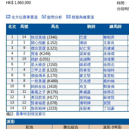
HK$ 1,860,000
時間 :
分段時間
全方位賽事重溫
餘勢分析
模擬鳥瞰重溫
名次
馬號
馬名
騎師
練馬師
1
14
快活英雄
(J346)
巴度
黎昭昇
2
1
開心指數
(L152)
潘頓
文家良
3
9
傑出雷霆
(L121)
紀仁安
呂健威
4
2
寶進
(K249)
梁家俊
巫偉傑
5
10
蹺妙
(L031)
金誠剛
游達榮
6
7
星火燎原
(J150)
鍾易禮
徐雨石
7
4
三甲之星
(L122)
田泰安
桂福特
8
5
價值傳承
(L170)
麥文堅
葉楚航
9
8
一世美麗
(K489)
艾兆禮
蔡約翰
10
6
帥帥友福
(J418)
布文
鄭俊偉
11
11
暴風之子
(K176)
希威森
徐雨石
12
3
勇冠群英
(H177)
楊明綸
蘇偉賢
13
12
賢者福星
(L078)
潘明輝
賀賢
14
13
魯班精神
(J233)
巫顯東
丁冠豪
備註:
賽事特別情況索引
派彩
彩池
勝出組合
派彩 (HK$)