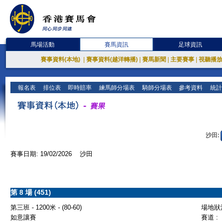
馬場活動
賽馬資訊
足球資訊
賽事資料(本地)
|
賽事資料(越洋轉播)
|
賽馬新聞
|
主要賽事
|
視聽播
報名表
排位表
即時賠率
練馬師分場表
騎師分場表
參考資料
統計
沙田:
賽事日期: 19/02/2026 沙田
第 8 場 (451)
第三班 - 1200米 - (80-60)
場地狀況
如意讓賽
賽道 :