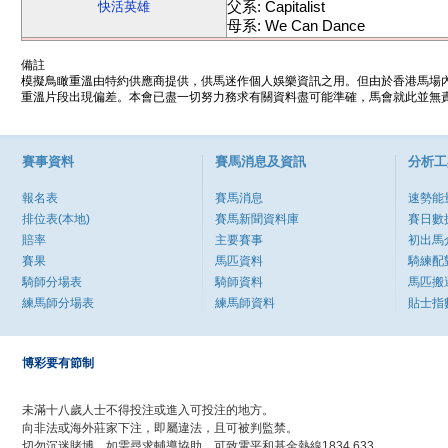
父系: Capitalist
快活英雄
母系: We Can Dance
備註
模擬鳥瞰重溫由特約供應商提供，供馬迷作個人娛樂資訊之用。但由於香港馬場
重溫片段出現偏差。本會已盡一切努力務求有關資料盡可能準確，馬會就此並無責
賽事資料
賽馬消息及資訊
分析工
報名表
賽馬消息
速勢能
排位表(本地)
賽馬新聞資料庫
賽日數
賠率
主要賽事
初出馬
賽果
馬匹資料
騎練配
騎師分場表
騎師資料
馬匹搬
練馬師分場表
練馬師資料
貼士指
博彩要有節制
未滿十八歲人士不得投注或進入可投注的地方。
向非法或海外莊家下注，即屬違法，且可被判監禁。
切勿沉迷賭博，如需尋求輔導協助，可致電平和基金熱線1834 633。