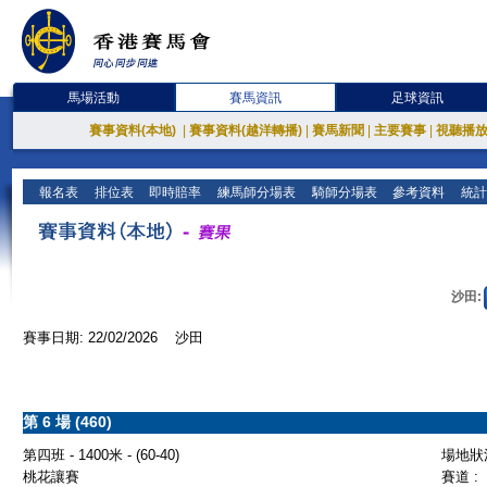
馬場活動
賽馬資訊
足球資訊
賽事資料(本地)
|
賽事資料(越洋轉播)
|
賽馬新聞
|
主要賽事
|
視聽播
報名表
排位表
即時賠率
練馬師分場表
騎師分場表
參考資料
統計
沙田:
賽事日期: 22/02/2026 沙田
第 6 場 (460)
第四班 - 1400米 - (60-40)
場地狀況
桃花讓賽
賽道 :