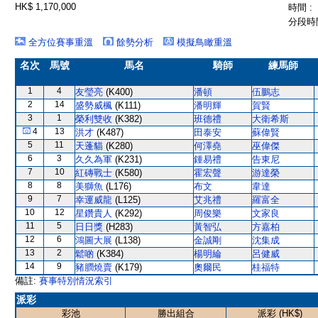
HK$ 1,170,000
時間 :
分段時間
全方位賽事重溫
餘勢分析
模擬鳥瞰重溫
名次
馬號
馬名
騎師
練馬師
1
4
友瑩亮
(K400)
潘頓
伍鵬志
2
14
盛勢威楓
(K111)
潘明輝
賀賢
3
1
榮利雙收
(K382)
班德禮
大衛希斯
4
13
洪才
(K487)
田泰安
蘇偉賢
5
11
天蓬貓
(K280)
何澤堯
巫偉傑
6
3
久久為軍
(K231)
鍾易禮
告東尼
7
10
紅磚戰士
(K580)
霍宏聲
游達榮
8
8
美獅魚
(L176)
布文
韋達
9
7
幸運威龍
(L125)
艾兆禮
羅富全
10
12
星鑽貴人
(K292)
周俊樂
文家良
11
5
日日獎
(H283)
黃智弘
方嘉柏
12
6
鴻圖大展
(L138)
金誠剛
沈集成
13
2
鬆啲
(K384)
楊明綸
呂健威
14
9
豬膶燒賣
(K179)
奧爾民
桂福特
備註:
賽事特別情況索引
派彩
彩池
勝出組合
派彩 (HK$)