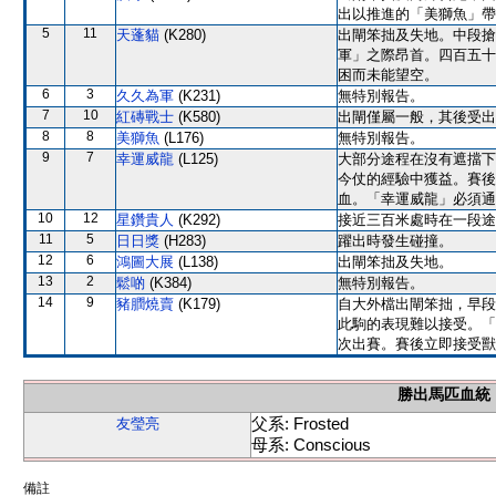
出以推進的「美獅魚」帶
5
11
天蓬貓
(K280)
出閘笨拙及失地。中段搶
軍」之際昂首。四百五十
困而未能望空。
6
3
久久為軍
(K231)
無特別報告。
7
10
紅磚戰士
(K580)
出閘僅屬一般，其後受出
8
8
美獅魚
(L176)
無特別報告。
9
7
幸運威龍
(L125)
大部分途程在沒有遮擋下
今仗的經驗中獲益。賽後
血。「幸運威龍」必須通
10
12
星鑽貴人
(K292)
接近三百米處時在一段途
11
5
日日獎
(H283)
躍出時發生碰撞。
12
6
鴻圖大展
(L138)
出閘笨拙及失地。
13
2
鬆啲
(K384)
無特別報告。
14
9
豬膶燒賣
(K179)
自大外檔出閘笨拙，早段
此駒的表現難以接受。「
次出賽。賽後立即接受獸
勝出馬匹血統
父系: Frosted
友瑩亮
母系: Conscious
備註