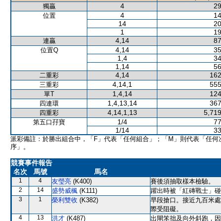
4
29
獨贏
4
14
位置
14
20
1
19
4,14
87
連贏
4,14
35
位置Q
1,4
34
1,14
56
4,14
162
二重彩
4,14,1
555
三重彩
1,4,14
124
單T
1,4,13,14
367
四連環
4,14,1,13
5,719
四重彩
1/4
77
第五口孖寶
1/14
33
派彩備註：於勝出組合中，「F」代表「任何組合」；「M」則代表「任何
序」。
競賽事件報告
名次
馬號
馬名
1
4
友瑩亮
(K400)
賽後須抽取樣本檢驗。
2
14
盛勢威楓
(K111)
躍出時被「紅磚戰士」碰
3
1
榮利雙收
(K382)
早段搶口。接近九百米處
際受阻礙。
4
13
洪才
(K487)
出閘笨拙及向外斜跑，因