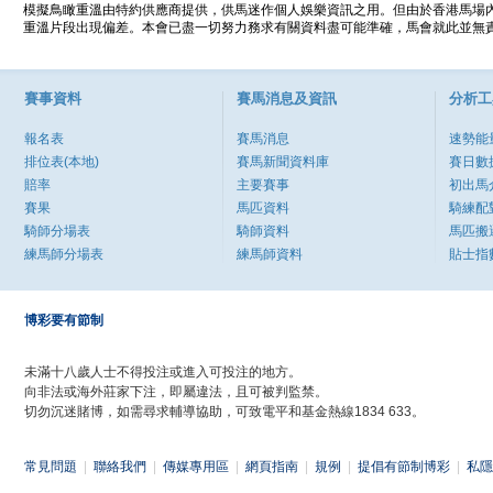
模擬鳥瞰重溫由特約供應商提供，供馬迷作個人娛樂資訊之用。但由於香港馬場
重溫片段出現偏差。本會已盡一切努力務求有關資料盡可能準確，馬會就此並無責
賽事資料
賽馬消息及資訊
分析工
報名表
賽馬消息
速勢能
排位表(本地)
賽馬新聞資料庫
賽日數
賠率
主要賽事
初出馬
賽果
馬匹資料
騎練配
騎師分場表
騎師資料
馬匹搬
練馬師分場表
練馬師資料
貼士指
博彩要有節制
未滿十八歲人士不得投注或進入可投注的地方。
向非法或海外莊家下注，即屬違法，且可被判監禁。
切勿沉迷賭博，如需尋求輔導協助，可致電平和基金熱線1834 633。
常見問題
|
聯絡我們
|
傳媒專用區
|
網頁指南
|
規例
|
提倡有節制博彩
|
私隱