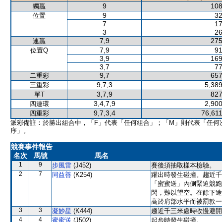
9
108
獨贏
9
32
位置
7
17
3
26
7,9
275
連贏
7,9
91
位置Q
3,9
169
3,7
77
9,7
657
二重彩
9,7,3
5,389
三重彩
3,7,9
827
單T
3,4,7,9
2,900
四連環
9,7,3,4
76,611
四重彩
派彩備註：於勝出組合中，「F」代表「任何組合」；「M」則代表「任何
序」。
競賽事件報告
名次
馬號
馬名
1
9
步風雷
(J452)
賽後須抽取樣本檢驗。
2
7
同益善
(K254)
躍出時發生碰撞。趨近千
「蜜蜜送」內側緊迫競跑
閃，難以望空。在餘下途
高於肩部水平而被罰款一
3
3
凝妙星
(K444)
趨近千三米處時收慢避開
4
4
蜜蜜送
(J502)
起步時發生碰撞。