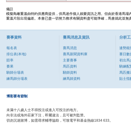
備註
模擬鳥瞰重溫由特約供應商提供，供馬迷作個人娛樂資訊之用。但由於香港馬場
重溫片段出現偏差。本會已盡一切努力務求有關資料盡可能準確，馬會就此並無責
賽事資料
賽馬消息及資訊
分析工
報名表
賽馬消息
速勢能
排位表(本地)
賽馬新聞資料庫
賽日數
賠率
主要賽事
初出馬
賽果
馬匹資料
騎練配
騎師分場表
騎師資料
馬匹搬
練馬師分場表
練馬師資料
貼士指
博彩要有節制
未滿十八歲人士不得投注或進入可投注的地方。
向非法或海外莊家下注，即屬違法，且可被判監禁。
切勿沉迷賭博，如需尋求輔導協助，可致電平和基金熱線1834 633。