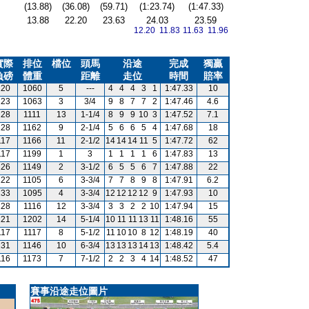
(13.88)
(36.08)
(59.71)
(1:23.74)
(1:47.33)
13.88
22.20
23.63
24.03
23.59
12.20 11.83
11.63 11.96
實際
排位
檔位
頭馬
沿途
完成
獨贏
負磅
體重
距離
走位
時間
賠率
120
1060
5
---
4
4
4
3
1
1:47.33
10
123
1063
3
3/4
9
8
7
7
2
1:47.46
4.6
128
1111
13
1-1/4
8
9
9
10
3
1:47.52
7.1
128
1162
9
2-1/4
5
6
6
5
4
1:47.68
18
117
1166
11
2-1/2
14
14
14
11
5
1:47.72
62
117
1199
1
3
1
1
1
1
6
1:47.83
13
126
1149
2
3-1/2
6
5
5
6
7
1:47.88
22
122
1105
6
3-3/4
7
7
8
9
8
1:47.91
6.2
133
1095
4
3-3/4
12
12
12
12
9
1:47.93
10
128
1116
12
3-3/4
3
3
2
2
10
1:47.94
15
121
1202
14
5-1/4
10
11
11
13
11
1:48.16
55
117
1117
8
5-1/2
11
10
10
8
12
1:48.19
40
131
1146
10
6-3/4
13
13
13
14
13
1:48.42
5.4
116
1173
7
7-1/2
2
2
3
4
14
1:48.52
47
賽事沿途走位圖片