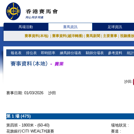
馬場活動
賽馬資訊
足球資訊
賽事資料(本地)
|
賽事資料(越洋轉播)
|
賽馬新聞
|
主要賽事
|
視聽播
報名表
排位表
即時賠率
練馬師分場表
騎師分場表
參考資料
統計
沙田:
賽事日期: 01/03/2026 沙田
第 1 場 (475)
第四班 - 1800米 - (60-40)
場地狀況 :
花旗銀行CITI WEALTH讓賽
賽道 :