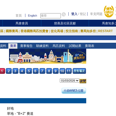
登入
/
登記
常見問題
首頁
English
馬會會員
慈善及社區貢獻
馬會知多
放區
|
國際賽馬
|
香港國際馬匹拍賣會
|
從化馬場
|
投注指南
|
賽馬知多些
|
RESTART
資料
賽果
賽事報告
騎練資料
馬匹資料
試閘結果
賽期表
好地
草地 - "B+2" 賽道