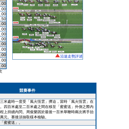
.00
.00
.00
.50
.00
.00
.00
.00
.00
.00
.00
沿途走勢評述
.00
.00
次
競賽事件
三米處時一度受「風火恆雲」擠迫，當時「風火恆雲」在
。四百米處至二百米處之間在移至「蜜蜜送」外側之際內
程上持續內閃。周俊樂因於最後一百米舉鞭時兩次將手抬
萬元。賽後須抽取樣本檢驗。
「蜜蜜送」。