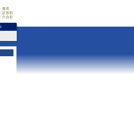
賽馬
足智彩
六合彩
少