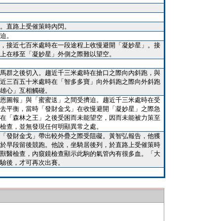
。直路上受催策時內閃。
迫。
，接近七百米處時在一段途程上收慢避開「凝妙星」。接
上在移至「凝妙星」外側之際難以望空。
馬群之後切入。趨近千三米處時在搶口之際向內斜跑，與
近三百五十米處時在「智多多寶」向外斜跑之際向外斜跑
雄心」互相觸碰。
恩圖報」與「蜜蜜送」之間受擠迫。趨近千三米處時在受
去平衡，當時「發財金戈」在收慢避開「凝妙星」之際急
在「森林之王」之後受困而未能望空，因而未能被力策至
檢查，並無發現任何明顯異常之處。
「發財金戈」帶出較外疊之際受阻礙。黃智弘報告，他獲
於早段留後競跑。他說，坐騎居後列，於直路上受催策時
獸醫檢查，內窺鏡檢查顯示此駒的氣管內有很多血。「大
驗後，才可再次出賽。