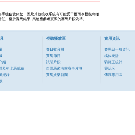
內手機信號頻繁，因此其他接收系統有可能受干擾而令模擬鳥瞰
任。至於賽馬結果, 馬迷應參考實際的賽馬片段為準。
具
視聽播放區
實用資訊
量
賽日收音機
賽馬日一般資訊
據
賽馬節目
檔位統計
介紹
試閘片段
騎師王統計
對及初岀馬成績
自購馬來港前賽事片段
靈活玩
遷紀錄
賽馬娛樂新聞
傳媒專用區
數