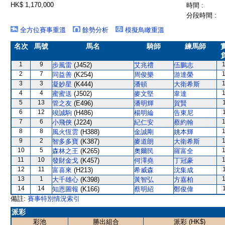
HK$ 1,170,000
時間 :
分段時間 :
全方位賽事重溫
餘勢分析
模擬鳥瞰重溫
名次
馬號
馬名
騎師
練馬師
1
9
步風雷
(J452)
艾兆禮
伍鵬志
2
7
同益善
(K254)
周俊樂
游達榮
3
3
凝妙星
(K444)
潘頓
大衛希斯
4
4
蜜蜜送
(J502)
麥文堅
韋達
5
13
管之友
(E496)
潘明輝
賀賢
6
12
竣誠駒
(H486)
楊明綸
告東尼
7
6
小飛俠
(J224)
紀仁安
蔡約翰
8
8
風火恆雲
(H388)
金誠剛
姚本輝
9
2
智多多寶
(K387)
麥道朗
大衛希斯
10
5
森林之王
(K265)
奧爾民
羅富全
11
10
發財金戈
(K457)
何澤堯
丁冠豪
12
11
富喜來
(H213)
希威森
沈集成
13
1
大千雄心
(K398)
黃智弘
方嘉柏
14
14
知恩圖報
(K166)
蔡明紹
鄭俊偉
備註:
賽事特別情況索引
派彩
彩池
勝出組合
派彩 (HK$)