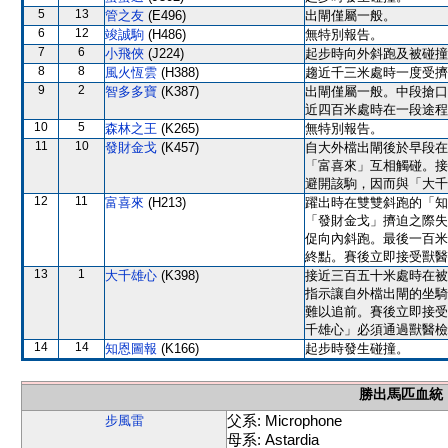
5
13
管之友
(E496)
出閘僅屬一般。
6
12
竣誠駒
(H486)
無特別報告。
7
6
小飛俠
(J224)
起步時向外斜跑及被碰撞
8
8
風火恆雲
(H388)
趨近千三米處時一度受擠
9
2
智多多寶
(K387)
出閘僅屬一般。中段搶口
近四百米處時在一段途程
10
5
森林之王
(K265)
無特別報告。
11
10
發財金戈
(K457)
自大外檔出閘後於早段在
「富喜來」互相觸碰。接
避開該駒，因而與「大千
12
11
富喜來
(H213)
躍出時在雙雙斜跑的「知
「發財金戈」擠迫之際失
促向內斜跑。最後一百米
終點。賽後立即接受獸醫
13
1
大千雄心
(K398)
接近三百五十米處時在被
指示讓自外檔出閘的坐騎
難以追前。賽後立即接受
千雄心」必須通過獸醫檢
14
14
知恩圖報
(K166)
起步時發生碰撞。
勝出馬匹血統
父系: Microphone
步風雷
母系: Astardia