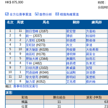
HK$ 875,000
時間 :
分段時間
全方位賽事重溫
餘勢分析
模擬鳥瞰重溫
名次
馬號
馬名
騎師
練馬師
1
11
朗日雪峰
(J187)
霍宏聲
方嘉柏
2
6
銳一
(J037)
潘頓
桂福特
3
2
八里旺
(J243)
班德禮
鄭俊偉
4
3
至旺財
(H273)
布文
韋達
5
10
東方魅影
(K028)
周俊樂
大衛希斯
6
9
南區旺
(H178)
潘明輝
羅富全
7
5
歷險大將
(J344)
奧爾民
徐雨石
8
4
千杯
(J482)
鍾易禮
告東尼
9
7
日頌月讚
(J102)
希威森
賀賢
10
1
問鼎巔峰
(K044)
金誠剛
游達榮
11
12
發光發亮
(H385)
蔡明紹
葉楚航
12
8
魅力星
(K052)
艾兆禮
蔡約翰
備註:
賽事特別情況索引
派彩
彩池
勝出組合
派彩 (HK$)
11
63
獨贏
11
21
位置