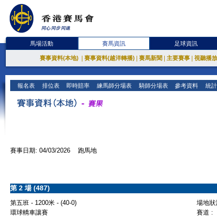
馬場活動
賽馬資訊
足球資訊
賽事資料(本地)
|
賽事資料(越洋轉播)
|
賽馬新聞
|
主要賽事
|
視聽播
報名表
排位表
即時賠率
練馬師分場表
騎師分場表
參考資料
統計
賽事日期: 04/03/2026 跑馬地
第 2 場 (487)
第五班 - 1200米 - (40-0)
場地狀況
環球轎車讓賽
賽道 :