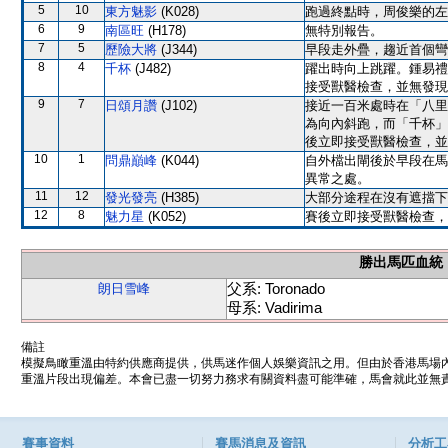
5
10
東方魅影
(K028)
跑過終點時，周俊樂的左
6
9
南區旺
(H178)
無特別報告。
7
5
歷險大將
(J344)
早段走外疊，趨近首個彎
8
4
千杯
(J482)
躍出時向上跳躍。鍾易禮
接受獸醫檢查，並無發現
9
7
日頌月讚
(J102)
接近一百米處時在「八里
為向內斜跑，而「千杯」
後立即接受獸醫檢查，並
10
1
問鼎巔峰
(K044)
自外檔出閘後於早段在馬
異常之處。
11
12
發光發亮
(H385)
大部分途程在沒有遮擋下
12
8
魅力星
(K052)
賽後立即接受獸醫檢查，
勝出馬匹血統
父系: Toronado
朗日雪峰
母系: Vadirima
備註
模擬鳥瞰重溫由特約供應商提供，供馬迷作個人娛樂資訊之用。但由於香港馬場
重溫片段出現偏差。本會已盡一切努力務求有關資料盡可能準確，馬會就此並無責
賽事資料
賽馬消息及資訊
分析工