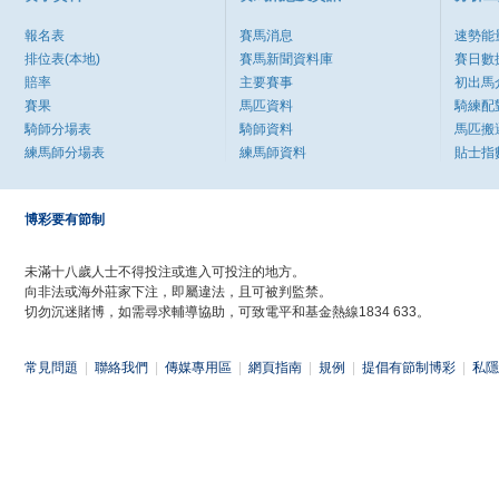
報名表
賽馬消息
速勢能
排位表(本地)
賽馬新聞資料庫
賽日數
賠率
主要賽事
初出馬
賽果
馬匹資料
騎練配
騎師分場表
騎師資料
馬匹搬
練馬師分場表
練馬師資料
貼士指
博彩要有節制
未滿十八歲人士不得投注或進入可投注的地方。
向非法或海外莊家下注，即屬違法，且可被判監禁。
切勿沉迷賭博，如需尋求輔導協助，可致電平和基金熱線1834 633。
常見問題
|
聯絡我們
|
傳媒專用區
|
網頁指南
|
規例
|
提倡有節制博彩
|
私隱