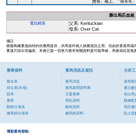
豐裕」補上。「靖哥哥」
勝出馬匹血統
父系: Kentuckian
電玩精英
母系: Over Cat
備註
模擬鳥瞰重溫由特約供應商提供，供馬迷作個人娛樂資訊之用。但由於香港馬場
重溫片段出現偏差。本會已盡一切努力務求有關資料盡可能準確，馬會就此並無責
賽事資料
賽馬消息及資訊
分析工
報名表
賽馬消息
速勢能
排位表(本地)
賽馬新聞資料庫
賽日數
賠率
主要賽事
初出馬
賽果
馬匹資料
騎練配
騎師分場表
騎師資料
馬匹搬
練馬師分場表
練馬師資料
貼士指
博彩要有節制