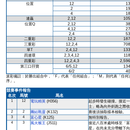
12
13
位置
2
19
4
18
2,12
105
連贏
2,12
38
位置Q
4,12
27
2,4
53
12,2
187
二重彩
12,2,4
708
三重彩
2,4,12
133
單T
2,3,4,12
118
四連環
12,2,4,3
2,596
四重彩
6/5,12
134
第三口孖寶
6/2
40
派彩備註：於勝出組合中，「F」代表「任何組合」；「M」則代表「任何
序」。
競賽事件報告
名次
馬號
馬名
1
12
電玩精英
(H356)
起步時發生碰撞。接近一
士」略為向外斜跑之際收
2
2
團結戰靈
(K132)
賽後須抽取樣本檢驗。
3
4
富心星
(K125)
無特別報告。
4
3
風火猴王
(J511)
接近八百米處時移至「富
星」在尚未充分帶離下向