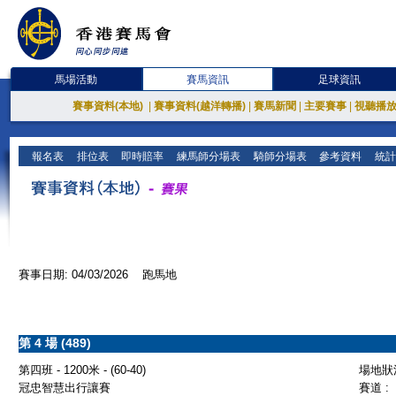
馬場活動
賽馬資訊
足球資訊
賽事資料(本地)
|
賽事資料(越洋轉播)
|
賽馬新聞
|
主要賽事
|
視聽播
報名表
排位表
即時賠率
練馬師分場表
騎師分場表
參考資料
統計
賽事日期: 04/03/2026 跑馬地
第 4 場 (489)
第四班 - 1200米 - (60-40)
場地狀況
冠忠智慧出行讓賽
賽道 :