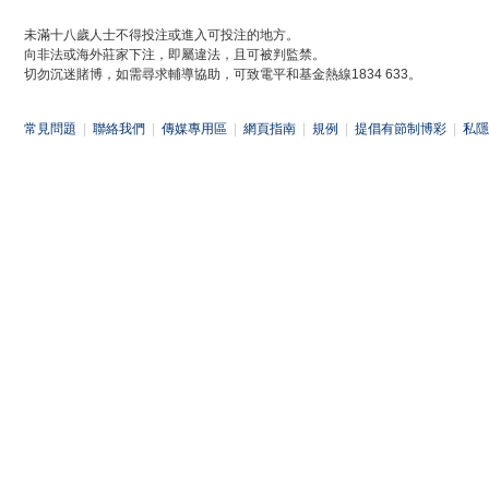
未滿十八歲人士不得投注或進入可投注的地方。
向非法或海外莊家下注，即屬違法，且可被判監禁。
切勿沉迷賭博，如需尋求輔導協助，可致電平和基金熱線1834 633。
常見問題
|
聯絡我們
|
傳媒專用區
|
網頁指南
|
規例
|
提倡有節制博彩
|
私隱