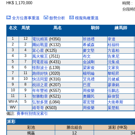
HK$ 1,170,000
時間 :
分段時間
全方位賽事重溫
餘勢分析
模擬鳥瞰重溫
名次
馬號
馬名
騎師
練馬師
1
12
電玩精英
(H356)
班德禮
韋達
2
2
團結戰靈
(K132)
希威森
桂福特
3
4
富心星
(K125)
麥文堅
方嘉柏
4
3
風火猴王
(J511)
布文
告東尼
5
7
閃電星福
(K431)
金誠剛
沈集成
6
6
怪獸波士
(L139)
梁家俊
文家良
7
11
跑得好快
(J020)
楊明綸
黎昭昇
8
10
快活同盟
(K316)
艾兆禮
呂健威
9
8
枕頭之星
(K207)
巴度
廖康銘
10
9
年年豐裕
(K557)
周俊樂
伍鵬志
11
1
智勝勳章
(K521)
奧爾民
蘇偉賢
WV-A
5
弘智多寶
(L084)
霍宏聲
大衛希斯
WV
靖哥哥
(K503)
周俊樂
葉楚航
備註:
賽事特別情況索引
派彩
彩池
勝出組合
派彩 (HK$)
12
34
獨贏