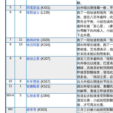
離。
5
7
閃電星福
(K431)
自外檔出閘僅屬一般，早
6
6
怪獸波士
(L139)
跑了一段短途程後與「跑
衡。接近八百米處時，此
際失去平衡。小組告誡布
處時在被「富心星」（麥
分帶離下向內移入。小組
下走外疊。
7
11
跑得好快
(J020)
跑了一段短途程後與「怪
8
10
快活同盟
(K316)
躍出時發生碰撞。跑了一
際收慢。艾兆禮表示，他
於末段未能以勁勢衝刺。
9
8
枕頭之星
(K207)
接近三百米處時在「怪獸
向外移出以推進。巴度表
觸碰，其後居於較預期稍
即接受獸醫檢查，發現此
很多血。「枕頭之星」必
10
9
年年豐裕
(K557)
自大外檔出閘後於早段在
11
1
智勝勳章
(K521)
躍出時發生碰撞。奧爾民
供解釋。賽後立即接受獸
WV-A
5
弘智多寶
(L084)
抵達起步點後接受獸醫檢
適宜出賽，小組按照獸醫
後，才可再次出賽。
WV
靖哥哥
(K503)
三月三日被小組按照獸醫