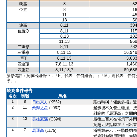
8
52
獨贏
8
16
位置
11
45
13
56
8,11
394
連贏
8,11
115
位置Q
8,13
182
11,13
569
8,11
782
二重彩
8,11,13
16,949
三重彩
8,11,13
3,633
單T
7,8,11,13
1,466
四連環
8,11,13,7
69,636
四重彩
派彩備註：於勝出組合中，「F」代表「任何組合」；「M」則代表「任何
序」。
競賽事件報告
名次
馬號
馬名
1
8
日出東方
(K552)
躍出時與「領航多福」雙
2
11
燊輝之星
(L067)
起步後不久發生碰撞。接
斜跑的「馬運高」之間的
3
13
英雄豪邁
(G394)
最後二百米在催策下外閃
於趨近終點時在「日出東
4
7
馬運高
(L175)
潘明輝表示，坐騎能夠領
米處對坐騎用鞭時，坐騎