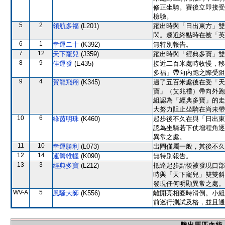
修正坐騎。賽後立即接受
檢驗。
5
2
領航多福
(L201)
躍出時與「日出東方」雙
閃。趨近終點時在被「英
6
1
幸運二十
(K392)
無特別報告。
7
12
天下寵兒
(J359)
躍出時與「經典多寶」雙
8
9
佳運發
(E435)
接近二百米處時收慢，移
多福」帶向內跑之際受阻
9
4
賀龍飛翔
(K345)
過了五百米處後在受「天
寶」（艾兆禮）帶向外跑
組認為「經典多寶」的走
大努力阻止坐騎在尚未帶
10
6
綠茵明珠
(K460)
起步後不久在與「日出東
認為坐騎若下仗增程角逐
異常之處。
11
10
幸運勝利
(L073)
出閘僅屬一般，其後不久
12
14
運籌帷幄
(K090)
無特別報告。
13
3
經典多寶
(L212)
抵達起步點後被發現口部
時與「天下寵兒」雙雙斜
發現任何明顯異常之處。
WV-A
5
風騷大師
(K556)
離開亮相圈時滑倒。小組
前巡行測試及格，並且通