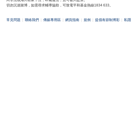
向非法或海外莊家下注，即屬違法，且可被判監禁。
切勿沉迷賭博，如需尋求輔導協助，可致電平和基金熱線1834 633。
常見問題
|
聯絡我們
|
傳媒專用區
|
網頁指南
|
規例
|
提倡有節制博彩
|
私隱