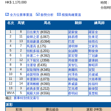
HK$ 1,170,000
時間 :
分段時間
全方位賽事重溫
餘勢分析
模擬鳥瞰重溫
名次
馬號
馬名
騎師
練馬師
1
8
日出東方
(K552)
梁家俊
羅富全
2
11
燊輝之星
(L067)
鍾易禮
告東尼
3
13
英雄豪邁
(G394)
巴度
徐雨石
4
7
馬運高
(L175)
潘明輝
文家良
5
2
領航多福
(L201)
金誠剛
鄭俊偉
6
1
幸運二十
(K392)
霍宏聲
丁冠豪
7
12
天下寵兒
(J359)
周俊樂
廖康銘
8
9
佳運發
(E435)
黃智弘
黎昭昇
9
4
賀龍飛翔
(K345)
奧爾民
賀賢
10
6
綠茵明珠
(K460)
何澤堯
呂健威
11
10
幸運勝利
(L073)
楊明綸
大衛希斯
12
14
運籌帷幄
(K090)
希威森
桂福特
13
3
經典多寶
(L212)
艾兆禮
蘇偉賢
WV-A
5
風騷大師
(K556)
蔡明紹
葉楚航
備註:
賽事特別情況索引
派彩
彩池
勝出組合
派彩 (HK$)