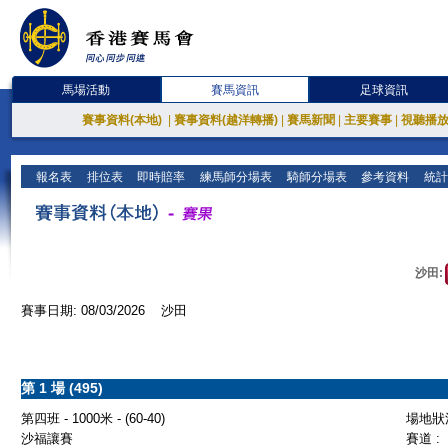
馬場活動
賽馬資訊
足球資訊
賽事資料(本地)
|
賽事資料(越洋轉播)
|
賽馬新聞
|
主要賽事
|
視聽播
報名表
排位表
即時賠率
練馬師分場表
騎師分場表
參考資料
統計
沙田:
賽事日期: 08/03/2026 沙田
第 1 場 (495)
第四班 - 1000米 - (60-40)
場地狀況
沙福讓賽
賽道 :