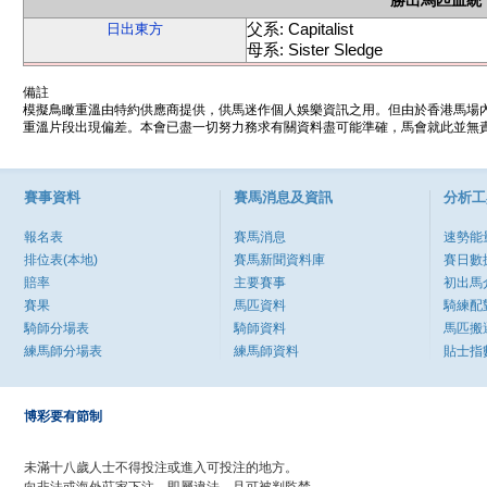
勝出馬匹血統
父系: Capitalist
日出東方
母系: Sister Sledge
備註
模擬鳥瞰重溫由特約供應商提供，供馬迷作個人娛樂資訊之用。但由於香港馬場
重溫片段出現偏差。本會已盡一切努力務求有關資料盡可能準確，馬會就此並無責
賽事資料
賽馬消息及資訊
分析工
報名表
賽馬消息
速勢能
排位表(本地)
賽馬新聞資料庫
賽日數
賠率
主要賽事
初出馬
賽果
馬匹資料
騎練配
騎師分場表
騎師資料
馬匹搬
練馬師分場表
練馬師資料
貼士指
博彩要有節制
未滿十八歲人士不得投注或進入可投注的地方。