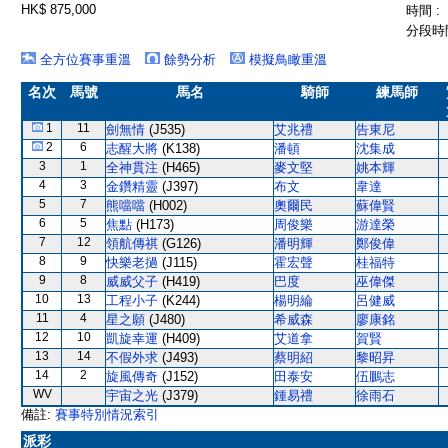
HK$ 875,000
時間 :
分段時間
全方位賽事重溫
餘勢分析
模擬鳥瞰重溫
名次
馬號
馬名
騎師
練馬師
1
11
劍無情
(J535)
艾兆禮
告東尼
2
6
志醒大將
(K138)
潘頓
沈集成
3
1
全神貫注
(H465)
麥文堅
姚本輝
4
3
金鑽精靈
(J397)
布文
韋達
5
7
熊噹噹
(H002)
奧爾民
蘇偉賢
6
5
焦點
(H173)
周俊樂
游達榮
7
12
領航傳祺
(G126)
潘明輝
鄭俊偉
8
9
快樂老撾
(J115)
霍宏聲
桂福特
9
8
威威父子
(H419)
巴度
巫偉傑
10
13
工程小子
(K244)
楊明綸
呂健威
11
4
星之願
(J480)
希威森
廖康銘
12
10
凱旋幸運
(H409)
艾道拿
賀賢
13
14
不假外求
(J493)
蔡明紹
黎昭昇
14
2
旋風傳奇
(J152)
田泰安
伍鵬志
WV
宇宙之光
(J379)
鍾易禮
徐雨石
備註:
賽事特別情況索引
派彩