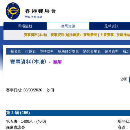
馬場活動
賽馬資訊
足球資訊
賽事資料(本地)
|
賽事資料(越洋轉播)
|
賽馬新聞
|
主要賽事
|
視聽播
報名表
排位表
即時賠率
練馬師分場表
騎師分場表
參考資料
統計
沙田:
賽事日期: 08/03/2026 沙田
第 2 場 (496)
第五班 - 1400米 - (40-0)
場地狀況
森麻實讓賽
賽道 :