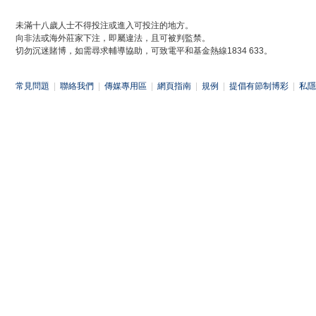
未滿十八歲人士不得投注或進入可投注的地方。
向非法或海外莊家下注，即屬違法，且可被判監禁。
切勿沉迷賭博，如需尋求輔導協助，可致電平和基金熱線1834 633。
常見問題
|
聯絡我們
|
傳媒專用區
|
網頁指南
|
規例
|
提倡有節制博彩
|
私隱