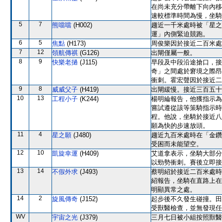
在尚未充分帶離下向內移
速較標準時間為慢，坐騎
5
7
熊噹噹
(H002)
趨近一千米處時被「星之
運」內側緊迫競跑。
6
5
焦點
(H173)
周俊樂因於接近二百米處
7
12
領航傳祺
(G126)
出閘僅屬一般。
8
9
快樂老撾
(J115)
早段及中段沿途搶口，接
奇」之間處於窘境之際昂
衝刺。霍宏聲因於接近二
9
8
威威父子
(H419)
出閘緩慢。接近三百五十
10
13
工程小子
(K244)
楊明綸報告，他獲指示為
嘗試遵從該等策騎指示時
程。他說，坐騎於接近八
願為快的步速放頭。
11
4
星之願
(J480)
趨近九百米處時在「金鑽
受困而未能望空。
12
10
凱旋幸運
(H409)
艾道拿表示，坐騎大部分
以勁勢衝刺。賽後立即接
13
14
不假外求
(J493)
蔡明紹於接近二百米處時
紹報告，坐騎在直路上在
明顯異常之處。
14
2
旋風傳奇
(J152)
起步後不久發生碰撞。田
受獸醫檢查，並無發現任
WV
宇宙之光
(J379)
三月七日被小組按照獸醫