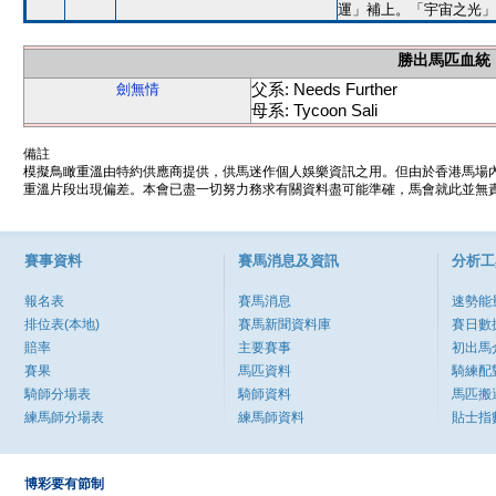
運」補上。「宇宙之光」
勝出馬匹血統
父系: Needs Further
劍無情
母系: Tycoon Sali
備註
模擬鳥瞰重溫由特約供應商提供，供馬迷作個人娛樂資訊之用。但由於香港馬場
重溫片段出現偏差。本會已盡一切努力務求有關資料盡可能準確，馬會就此並無責
賽事資料
賽馬消息及資訊
分析工
報名表
賽馬消息
速勢能
排位表(本地)
賽馬新聞資料庫
賽日數
賠率
主要賽事
初出馬
賽果
馬匹資料
騎練配
騎師分場表
騎師資料
馬匹搬
練馬師分場表
練馬師資料
貼士指
博彩要有節制