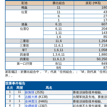
彩池
勝出組合
派彩 (HK$)
11
180
獨贏
11
43
位置
6
27
1
17
6,11
607
連贏
6,11
204
位置Q
1,11
143
1,6
85
11,6
1,264
二重彩
11,6,1
7,218
三重彩
1,6,11
1,058
單T
1,3,6,11
1,880
四連環
11,6,1,3
50,250
四重彩
8/11
849
第一口孖寶
8/6
87
派彩備註：於勝出組合中，「F」代表「任何組合」；「M」則代表「任何
序」。
競賽事件報告
名次
馬號
馬名
1
11
劍無情
(J535)
賽後須抽取樣本檢驗。
2
6
志醒大將
(K138)
出閘笨拙及失地。賽後須
3
1
全神貫注
(H465)
賽後須抽取樣本檢驗。
4
3
金鑽精靈
(J397)
起步後不久發生碰撞。接