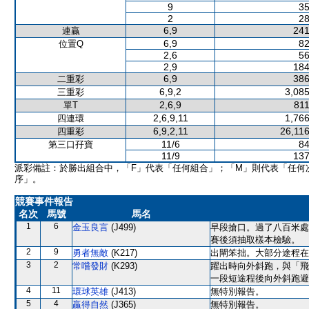
9
35
2
28
6,9
241
連贏
6,9
82
位置Q
2,6
56
2,9
184
6,9
386
二重彩
6,9,2
3,085
三重彩
2,6,9
811
單T
2,6,9,11
1,766
四連環
6,9,2,11
26,116
四重彩
11/6
84
第三口孖寶
11/9
137
派彩備註：於勝出組合中，「F」代表「任何組合」；「M」則代表「任何
序」。
競賽事件報告
名次
馬號
馬名
1
6
金玉良言
(J499)
早段搶口。過了八百米處
賽後須抽取樣本檢驗。
2
9
勇者無敵
(K217)
出閘笨拙。大部分途程在
3
2
常嚐發財
(K293)
躍出時向外斜跑，與「飛
一段短途程後向外斜跑避
4
11
環球英雄
(J413)
無特別報告。
5
4
贏得自然
(J365)
無特別報告。