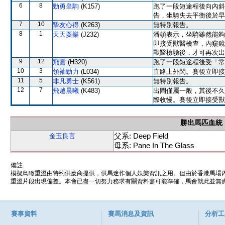
6
8
勁勇皇駒
(K157)
跑了一段短途程後向內斜
告，坐騎失去平衡後於早
7
10
摯友心得
(K263)
無特別報告。
8
1
天天耍樂
(J232)
潘頓表示，坐騎雖然能夠
即接受獸醫檢查，內窺鏡
獸醫檢驗後，才可再次出
9
12
飛雲
(H320)
跑了一段短途程後受「常
10
3
領袖勁力
(L034)
直路上外閃。賽後立即接
11
5
非凡勇士
(K561)
無特別報告。
12
7
飛越晨曦
(K483)
出閘僅屬一般，其後不久
際收慢。賽後立即接受獸
勝出馬匹血統
父系: Deep Field
金玉良言
母系: Pane In The Glass
備註
模擬鳥瞰重溫由特約供應商提供，供馬迷作個人娛樂資訊之用。但由於香港馬場
重溫片段出現偏差。本會已盡一切努力務求有關資料盡可能準確，馬會就此並無責
賽事資料
賽馬消息及資訊
分析工