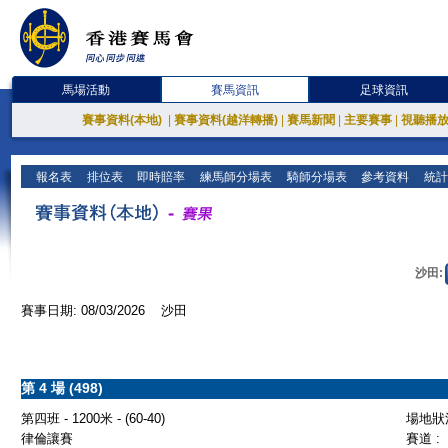
馬場活動
賽馬資訊
足球資訊
賽事資料(本地)
|
賽事資料(越洋轉播)
|
賽馬新聞
|
主要賽事
|
視聽播
報名表
排位表
即時賠率
練馬師分場表
騎師分場表
參考資料
統計
沙田:
賽事日期: 08/03/2026 沙田
第 4 場 (498)
第四班 - 1200米 - (60-40)
場地狀況
律倫讓賽
賽道 :