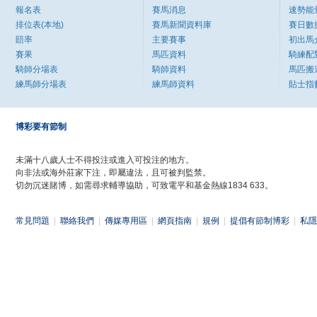
報名表
賽馬消息
速勢能
排位表(本地)
賽馬新聞資料庫
賽日數
賠率
主要賽事
初出馬
賽果
馬匹資料
騎練配
騎師分場表
騎師資料
馬匹搬
練馬師分場表
練馬師資料
貼士指
博彩要有節制
未滿十八歲人士不得投注或進入可投注的地方。
向非法或海外莊家下注，即屬違法，且可被判監禁。
切勿沉迷賭博，如需尋求輔導協助，可致電平和基金熱線1834 633。
常見問題
|
聯絡我們
|
傳媒專用區
|
網頁指南
|
規例
|
提倡有節制博彩
|
私隱