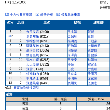
HK$ 1,170,000
時間 :
分段時間
全方位賽事重溫
餘勢分析
模擬鳥瞰重溫
名次
馬號
馬名
騎師
練馬師
1
6
金玉良言
(J499)
艾兆禮
賀賢
2
9
勇者無敵
(K217)
金誠剛
韋達
3
2
常嚐發財
(K293)
楊明綸
丁冠豪
4
11
環球英雄
(J413)
班德禮
大衛希斯
5
4
贏得自然
(J365)
周俊樂
葉楚航
6
8
勁勇皇駒
(K157)
何澤堯
呂健威
7
10
摯友心得
(K263)
田泰安
桂福特
8
1
天天耍樂
(J232)
潘頓
羅富全
9
12
飛雲
(H320)
巴度
方嘉柏
10
3
領袖勁力
(L034)
艾道拿
徐雨石
11
5
非凡勇士
(K561)
潘明輝
文家良
12
7
飛越晨曦
(K483)
奧爾民
伍鵬志
備註:
賽事特別情況索引
派彩
彩池
勝出組合
派彩 (HK$)
6
26
獨贏
6
14
位置