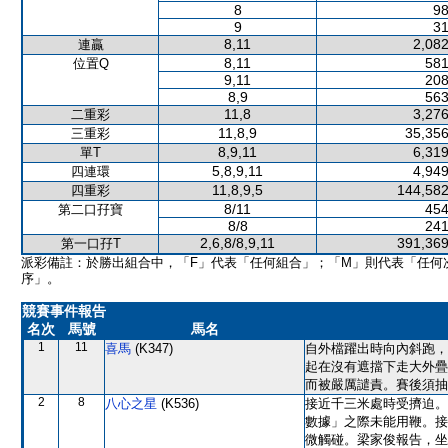
8
98
9
31
8,11
2,082
連贏
8,11
581
位置Q
9,11
208
8,9
563
11,8
3,276
二重彩
11,8,9
35,356
三重彩
8,9,11
6,319
單T
5,8,9,11
4,949
四連環
11,8,9,5
144,582
四重彩
8/11
454
第二口孖寶
8/8
241
2,6,8/8,9,11
391,369
第一口孖T
派彩備註：於勝出組合中，「F」代表「任何組合」；「M」則代表「任何
序」。
競賽事件報告
名次
馬號
馬名
1
11
喜馬
(K347)
自外檔躍出時向內斜跑，
起在沒有遮擋下走大外疊
而被嚴厲譴責。賽後須抽
2
8
八心之星
(K536)
接近千三米處時受擠迫。
數據」之際未能用鞭。接
微觸碰。梁家俊報告，坐