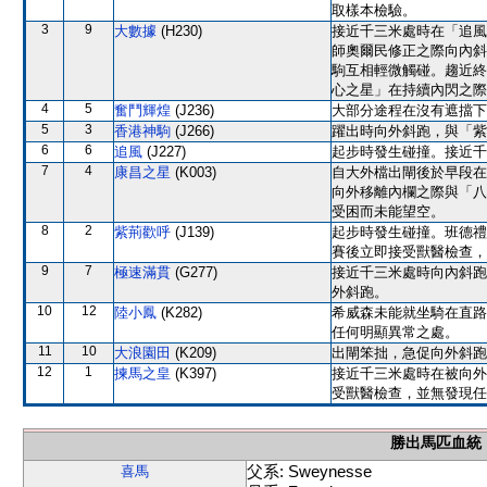
取樣本檢驗。
3
9
大數據
(H230)
接近千三米處時在「追風
師奧爾民修正之際向內斜
駒互相輕微觸碰。趨近終
心之星」在持續內閃之際
4
5
奮鬥輝煌
(J236)
大部分途程在沒有遮擋下
5
3
香港神駒
(J266)
躍出時向外斜跑，與「紫
6
6
追風
(J227)
起步時發生碰撞。接近千
7
4
康昌之星
(K003)
自大外檔出閘後於早段在
向外移離內欄之際與「八
受困而未能望空。
8
2
紫荊歡呼
(J139)
起步時發生碰撞。班德禮
賽後立即接受獸醫檢查，
9
7
極速滿貫
(G277)
接近千三米處時向內斜跑
外斜跑。
10
12
陸小鳳
(K282)
希威森未能就坐騎在直路
任何明顯異常之處。
11
10
大浪園田
(K209)
出閘笨拙，急促向外斜跑
12
1
揀馬之皇
(K397)
接近千三米處時在被向外
受獸醫檢查，並無發現任
勝出馬匹血統
父系: Sweynesse
喜馬