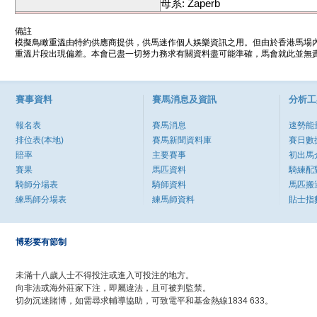
母系: Zaperb
備註
模擬鳥瞰重溫由特約供應商提供，供馬迷作個人娛樂資訊之用。但由於香港馬場
重溫片段出現偏差。本會已盡一切努力務求有關資料盡可能準確，馬會就此並無責
賽事資料
賽馬消息及資訊
分析工
報名表
賽馬消息
速勢能
排位表(本地)
賽馬新聞資料庫
賽日數
賠率
主要賽事
初出馬
賽果
馬匹資料
騎練配
騎師分場表
騎師資料
馬匹搬
練馬師分場表
練馬師資料
貼士指
博彩要有節制
未滿十八歲人士不得投注或進入可投注的地方。
向非法或海外莊家下注，即屬違法，且可被判監禁。
切勿沉迷賭博，如需尋求輔導協助，可致電平和基金熱線1834 633。