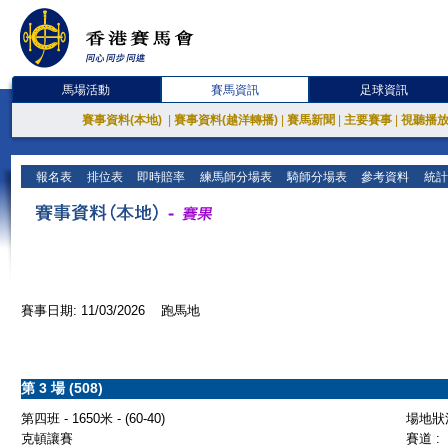
馬場活動
賽馬資訊
足球資訊
賽事資料(本地)
|
賽事資料(越洋轉播)
|
賽馬新聞
|
主要賽事
|
視聽播
報名表
排位表
即時賠率
練馬師分場表
騎師分場表
參考資料
統計
賽事日期: 11/03/2026 跑馬地
第 3 場 (508)
第四班 - 1650米 - (60-40)
場地狀況
克頓讓賽
賽道 :