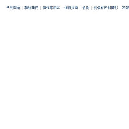
常見問題
|
聯絡我們
|
傳媒專用區
|
網頁指南
|
規例
|
提倡有節制博彩
|
私隱