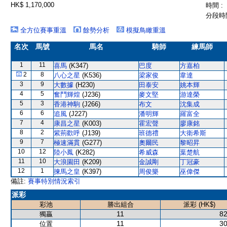
HK$ 1,170,000
時間 :
分段時間
全方位賽事重溫
餘勢分析
模擬鳥瞰重溫
名次
馬號
馬名
騎師
練馬師
1
11
喜馬
(K347)
巴度
方嘉柏
2
8
八心之星
(K536)
梁家俊
韋達
3
9
大數據
(H230)
田泰安
姚本輝
4
5
奮鬥輝煌
(J236)
麥文堅
游達榮
5
3
香港神駒
(J266)
布文
沈集成
6
6
追風
(J227)
潘明輝
羅富全
7
4
康昌之星
(K003)
霍宏聲
廖康銘
8
2
紫荊歡呼
(J139)
班德禮
大衛希斯
9
7
極速滿貫
(G277)
奧爾民
黎昭昇
10
12
陸小鳳
(K282)
希威森
葉楚航
11
10
大浪園田
(K209)
金誠剛
丁冠豪
12
1
揀馬之皇
(K397)
周俊樂
巫偉傑
備註:
賽事特別情況索引
派彩
彩池
勝出組合
派彩 (HK$)
11
82
獨贏
11
30
位置