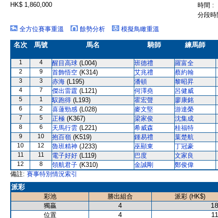
HK$ 1,860,000
時間 :
分段時間
全方位賽事重溫
餘勢分析
模擬鳥瞰重溫
名次
馬號
馬名
騎師
練馬師
1
4
醒目高球
(L004)
班德禮
羅富全
2
9
首飾悟空
(K314)
艾兆禮
蔡約翰
3
3
赤海
(L195)
潘頓
黎昭昇
4
7
傑出雷霆
(L121)
何澤堯
呂健威
5
1
馭跑得
(L193)
霍宏聲
廖康銘
6
2
喜蓮勁感
(L028)
麥文堅
游達榮
7
5
正極
(K367)
梁家俊
沈集成
8
6
天馬行雲
(L221)
希威森
桂福特
9
10
抱百嶺
(K519)
鍾易禮
葉楚航
10
12
魯班精神
(J233)
巫顯東
丁冠豪
11
11
電子好好
(L119)
巴度
文家良
12
8
領航君子
(K310)
金誠剛
鄭俊偉
備註:
賽事特別情況索引
派彩
彩池
勝出組合
派彩 (HK$)
4
18
獨贏
4
11
位置