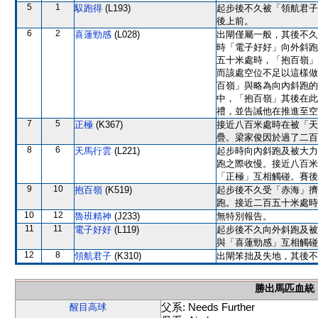
5
1
馭跑得
(L193)
起步後不久被「領航君子
後上前。
6
2
喜蓮勁感
(L028)
出閘僅屬一般，其後不久
時「電子好好」向外斜跑
五十米處時，「抱百嶺」
而該處空位不足以這樣做
百嶺」與略為向內斜跑的
中，「抱百嶺」其後在此
禮，並告誡他在推進至空
7
5
正極
(K367)
接近八百米處時在被「天
疊。梁家俊因於過了二百
8
6
天馬行雲
(L221)
起步時向內斜跑及被大力
跑之際收慢。接近八百米
「正極」互相觸碰。賽後
9
10
抱百嶺
(K519)
起步後不久受「赤海」擠
跑。接近二百五十米處時
10
12
魯班精神
(J233)
無特別報告。
11
11
電子好好
(L119)
起步後不久向外斜跑及被
與「喜蓮勁感」互相觸碰
12
8
領航君子
(K310)
出閘笨拙及失地，其後不
勝出馬匹血統
父系: Needs Further
醒目高球