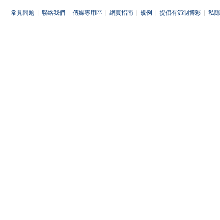
常見問題
|
聯絡我們
|
傳媒專用區
|
網頁指南
|
規例
|
提倡有節制博彩
|
私隱