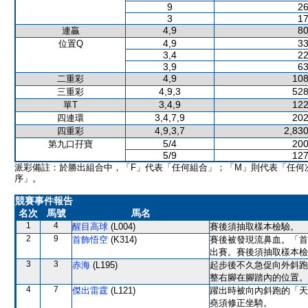
9
26
3
17
4,9
80
連贏
4,9
33
位置Q
3,4
22
3,9
63
4,9
108
二重彩
4,9,3
528
三重彩
3,4,9
122
單T
3,4,7,9
202
四連環
4,9,3,7
2,830
四重彩
5/4
200
第九口孖寶
5/9
127
派彩備註：於勝出組合中，「F」代表「任何組合」；「M」則代表「任何
序」。
競賽事件報告
名次
馬號
馬名
1
4
醒目高球
(L004)
賽後須抽取樣本檢驗。
2
9
首飾悟空
(K314)
賽後被發現流鼻血。「首
出賽。賽後須抽取樣本檢
3
3
赤海
(L195)
起步後不久急促向外斜跑
整右腳在腳踏內的位置。
4
7
傑出雷霆
(L121)
躍出時被向內斜跑的「天
堯須修正坐騎。