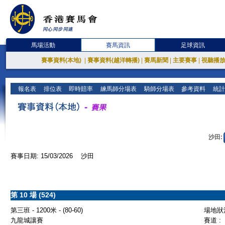
馬場活動
賽馬資訊
足球資訊
賽事資料(本地)
|
賽事資料(越洋轉播)
|
賽馬新聞
|
主要賽事
|
視聽播
報名表
排位表
即時賠率
練馬師分場表
騎師分場表
參考資料
統計
沙田:
賽事日期: 15/03/2026 沙田
第 10 場 (524)
第三班 - 1200米 - (80-60)
場地狀況
九龍城讓賽
賽道 :