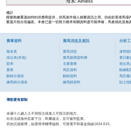
母系: Aimless
備註
模擬鳥瞰重溫由特約供應商提供，供馬迷作個人娛樂資訊之用。但由於香港馬場
重溫片段出現偏差。本會已盡一切努力務求有關資料盡可能準確，馬會就此並無責
賽事資料
賽馬消息及資訊
分析工
報名表
賽馬消息
速勢能
排位表(本地)
賽馬新聞資料庫
賽日數
賠率
主要賽事
初出馬
賽果
馬匹資料
騎練配
騎師分場表
騎師資料
馬匹搬
練馬師分場表
練馬師資料
貼士指
博彩要有節制
未滿十八歲人士不得投注或進入可投注的地方。
向非法或海外莊家下注，即屬違法，且可被判監禁。
切勿沉迷賭博，如需尋求輔導協助，可致電平和基金熱線1834 633。