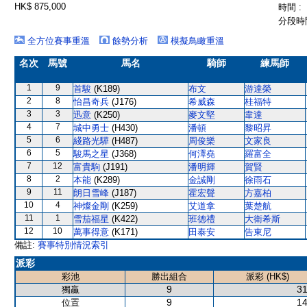
HK$ 875,000
時間 :
分段時間
全方位賽事重溫
餘勢分析
模擬鳥瞰重溫
名次
馬號
馬名
騎師
練馬師
1
9
首駿
(K189)
布文
游達榮
2
8
怡昌奇兵
(J176)
希威森
桂福特
3
3
迅意
(K250)
麥文堅
韋達
4
7
城中勇士
(H430)
潘頓
黎昭昇
5
6
綫路光驊
(H487)
周俊樂
文家良
6
5
駿馬之星
(J368)
何澤堯
羅富全
7
12
富貴駒
(J191)
潘明輝
賀賢
8
2
本能
(K289)
金誠剛
徐雨石
9
11
朗日雪峰
(J187)
霍宏聲
方嘉柏
10
4
神燦金剛
(K259)
艾道拿
葉楚航
11
1
雪茄福星
(K422)
班德禮
大衛希斯
12
10
萬事得意
(K171)
田泰安
告東尼
備註:
賽事特別情況索引
派彩
彩池
勝出組合
派彩 (HK$)
9
31
獨贏
9
14
位置