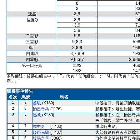
8
14
3
33
8,9
57
連贏
8,9
24
位置Q
3,9
71
3,8
84
9,8
116
二重彩
9,8,3
598
三重彩
3,8,9
168
單T
3,7,8,9
193
四連環
9,8,3,7
2,838
四重彩
13/9
469
第一口孖寶
13/8
147
派彩備註：於勝出組合中，「F」代表「任何組合」；「M」則代表「任何
序」。
競賽事件報告
名次
馬號
馬名
1
9
首駿
(K189)
中段搶口。賽後須抽取樣
2
8
怡昌奇兵
(J176)
起步後不久發生碰撞。賽
3
3
迅意
(K250)
起步後不久在「怡昌奇兵
被「首駿」帶向外跑，而
4
7
城中勇士
(H430)
躍出時失蹄。
5
6
綫路光驊
(H487)
大部分途程在沒有遮擋下
6
5
駿馬之星
(J368)
自外檔出閘後於早段在馬