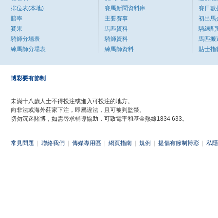
排位表(本地)
賽馬新聞資料庫
賽日數
賠率
主要賽事
初出馬
賽果
馬匹資料
騎練配
騎師分場表
騎師資料
馬匹搬
練馬師分場表
練馬師資料
貼士指
博彩要有節制
未滿十八歲人士不得投注或進入可投注的地方。
向非法或海外莊家下注，即屬違法，且可被判監禁。
切勿沉迷賭博，如需尋求輔導協助，可致電平和基金熱線1834 633。
常見問題
|
聯絡我們
|
傳媒專用區
|
網頁指南
|
規例
|
提倡有節制博彩
|
私隱