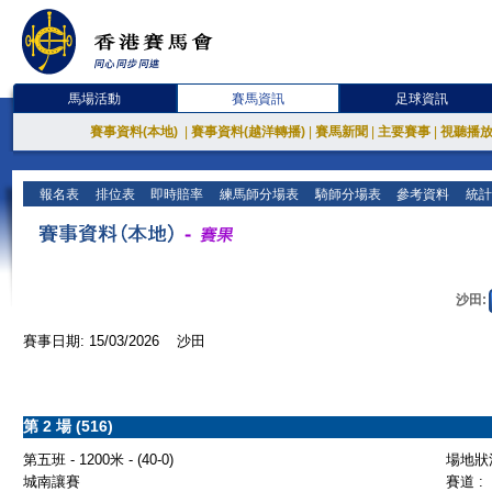
馬場活動
賽馬資訊
足球資訊
賽事資料(本地)
|
賽事資料(越洋轉播)
|
賽馬新聞
|
主要賽事
|
視聽播
報名表
排位表
即時賠率
練馬師分場表
騎師分場表
參考資料
統計
沙田:
賽事日期: 15/03/2026 沙田
第 2 場 (516)
第五班 - 1200米 - (40-0)
場地狀況
城南讓賽
賽道 :