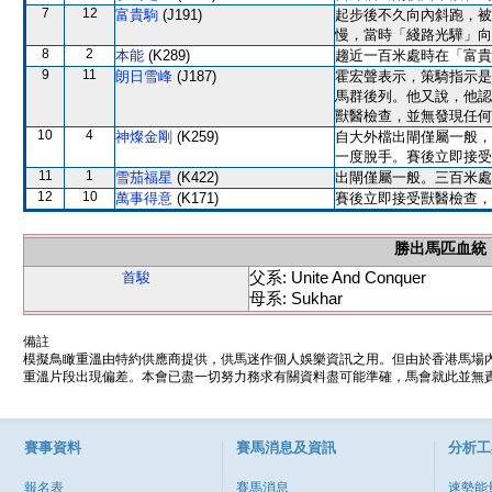
7
12
富貴駒
(J191)
起步後不久向內斜跑，被
慢，當時「綫路光驊」向
8
2
本能
(K289)
趨近一百米處時在「富貴
9
11
朗日雪峰
(J187)
霍宏聲表示，策騎指示是
馬群後列。他又說，他認
獸醫檢查，並無發現任何
10
4
神燦金剛
(K259)
自大外檔出閘僅屬一般，
一度脫手。賽後立即接受
11
1
雪茄福星
(K422)
出閘僅屬一般。三百米處
12
10
萬事得意
(K171)
賽後立即接受獸醫檢查，
勝出馬匹血統
父系: Unite And Conquer
首駿
母系: Sukhar
備註
模擬鳥瞰重溫由特約供應商提供，供馬迷作個人娛樂資訊之用。但由於香港馬場
重溫片段出現偏差。本會已盡一切努力務求有關資料盡可能準確，馬會就此並無責
賽事資料
賽馬消息及資訊
分析工
報名表
賽馬消息
速勢能