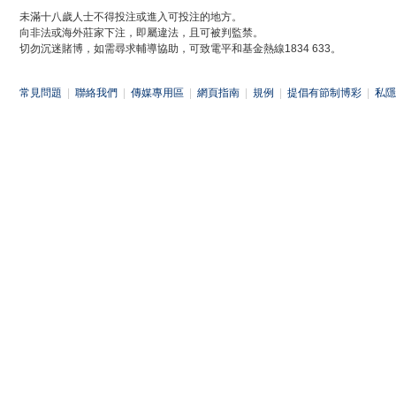
未滿十八歲人士不得投注或進入可投注的地方。
向非法或海外莊家下注，即屬違法，且可被判監禁。
切勿沉迷賭博，如需尋求輔導協助，可致電平和基金熱線1834 633。
常見問題
|
聯絡我們
|
傳媒專用區
|
網頁指南
|
規例
|
提倡有節制博彩
|
私隱