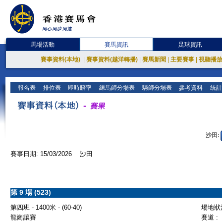
馬場活動
賽馬資訊
足球資訊
賽事資料(本地)
|
賽事資料(越洋轉播)
|
賽馬新聞
|
主要賽事
|
視聽播
報名表
排位表
即時賠率
練馬師分場表
騎師分場表
參考資料
統計
沙田:
賽事日期: 15/03/2026 沙田
第 9 場 (523)
第四班 - 1400米 - (60-40)
場地狀況
龍崗讓賽
賽道 :