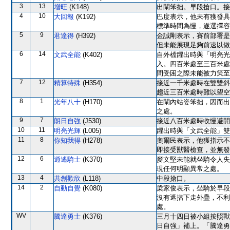
3
13
增旺
(K148)
出閘笨拙。早段搶口。接
4
10
大回報
(K192)
巴度表示，他未有獲發具
標準時間為慢，遂選擇容
5
9
君達得
(H392)
金誠剛表示，賽前部署是
但未能展現足夠前速以做
6
14
文武全能
(K402)
自外檔躍出時與「明亮光
入。四百米處至三百米處
間受困之際未能被力策至
7
12
精算特殊
(H354)
接近一千米處時在雙雙斜
趨近三百米處時難以望空
8
1
光年八十
(H170)
在閘內站姿笨拙，因而出
之處。
9
7
朗日自強
(J530)
接近八百米處時收慢避開
10
11
明亮光輝
(L005)
躍出時與「文武全能」雙
11
8
你知我得
(H278)
奧爾民表示，他獲指示不
即接受獸醫檢查，並無發
12
6
逍遙騎士
(K370)
麥文堅未能就坐騎令人失
現任何明顯異常之處。
13
4
共創歡欣
(L118)
中段搶口。
14
2
自動自覺
(K080)
梁家俊表示，坐騎於早段
沒有遮擋下走外疊，不利
處。
WV
騰達勇士
(K376)
三月十四日被小組按照獸
日自強」補上。「騰達勇