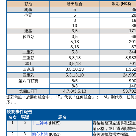
彩池
勝出組合
派彩 (HK$)
5
85
獨贏
5
28
位置
3
16
13
36
3,5
171
連贏
3,5
68
位置Q
5,13
201
3,13
87
5,3
344
二重彩
5,3,13
3,933
三重彩
3,5,13
701
單T
3,5,10,13
1,352
四連環
5,3,13,10
24,905
四重彩
8/5
990
第八口孖寶
8/3
146
4,7,8/3,5,13
53,792
第四口孖T
派彩備註：於勝出組合中，「F」代表「任何組合」；「M」則代表「任何
序」。
競賽事件報告
名次
馬號
馬名
1
5
十二神將
(H435)
賽後被發現左邊鼻孔流血
閘及格，並且通過獸醫檢
2
3
開心老闆
(K453)
賽後須抽取樣本檢驗。