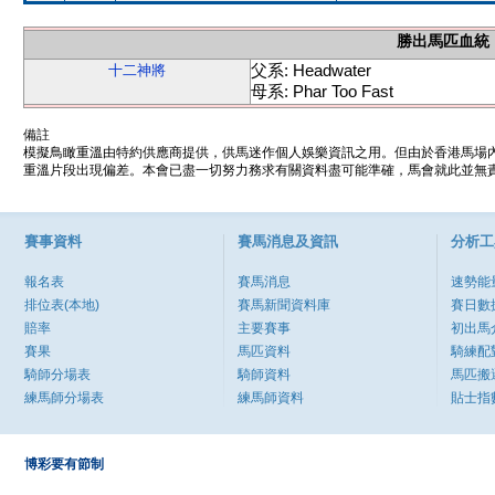
勝出馬匹血統
父系: Headwater
十二神將
母系: Phar Too Fast
備註
模擬鳥瞰重溫由特約供應商提供，供馬迷作個人娛樂資訊之用。但由於香港馬場
重溫片段出現偏差。本會已盡一切努力務求有關資料盡可能準確，馬會就此並無責
賽事資料
賽馬消息及資訊
分析工
報名表
賽馬消息
速勢能
排位表(本地)
賽馬新聞資料庫
賽日數
賠率
主要賽事
初出馬
賽果
馬匹資料
騎練配
騎師分場表
騎師資料
馬匹搬
練馬師分場表
練馬師資料
貼士指
博彩要有節制