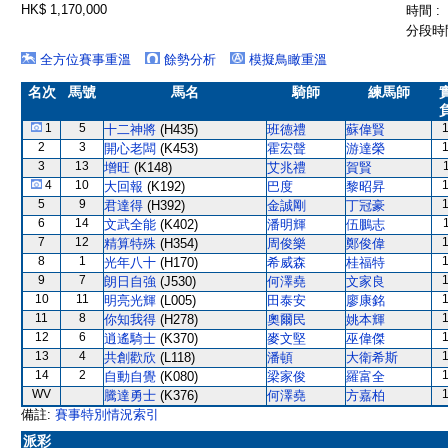
HK$ 1,170,000
時間 :
分段時間
全方位賽事重溫
餘勢分析
模擬鳥瞰重溫
名次
馬號
馬名
騎師
練馬師
1
5
十二神將
(H435)
班德禮
蘇偉賢
2
3
開心老闆
(K453)
霍宏聲
游達榮
3
13
增旺
(K148)
艾兆禮
賀賢
4
10
大回報
(K192)
巴度
黎昭昇
5
9
君達得
(H392)
金誠剛
丁冠豪
6
14
文武全能
(K402)
潘明輝
伍鵬志
7
12
精算特殊
(H354)
周俊樂
鄭俊偉
8
1
光年八十
(H170)
希威森
桂福特
9
7
朗日自強
(J530)
何澤堯
文家良
10
11
明亮光輝
(L005)
田泰安
廖康銘
11
8
你知我得
(H278)
奧爾民
姚本輝
12
6
逍遙騎士
(K370)
麥文堅
巫偉傑
13
4
共創歡欣
(L118)
潘頓
大衛希斯
14
2
自動自覺
(K080)
梁家俊
羅富全
WV
騰達勇士
(K376)
何澤堯
方嘉柏
備註:
賽事特別情況索引
派彩