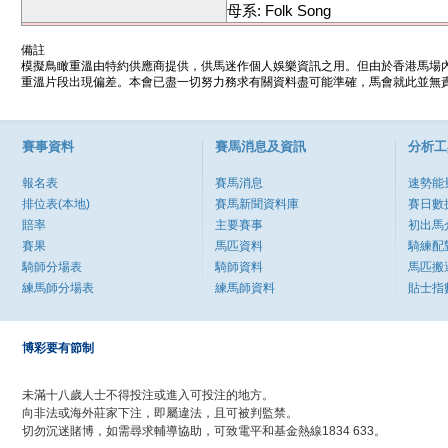
母系: Folk Song
備註
模擬鳥瞰重溫由特約供應商提供，供馬迷作個人娛樂資訊之用。但由於香港馬場
重溫片段出現偏差。本會已盡一切努力務求有關資料盡可能準確，馬會就此並無責
賽事資料
賽馬消息及資訊
分析工
報名表
賽馬消息
速勢能
排位表(本地)
賽馬新聞資料庫
賽日數
賠率
主要賽事
初出馬
賽果
馬匹資料
騎練配
騎師分場表
騎師資料
馬匹搬
練馬師分場表
練馬師資料
貼士指
博彩要有節制
未滿十八歲人士不得投注或進入可投注的地方。
向非法或海外莊家下注，即屬違法，且可被判監禁。
切勿沉迷賭博，如需尋求輔導協助，可致電平和基金熱線1834 633。