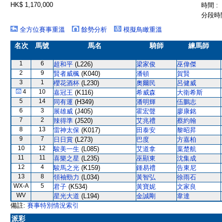
HK$ 1,170,000
時間 :
分段時間
全方位賽事重溫
餘勢分析
模擬鳥瞰重溫
名次
馬號
馬名
騎師
練馬師
1
6
超和平
(L226)
梁家俊
巫偉傑
2
9
賢者威楓
(K040)
潘頓
賀賢
3
1
櫻花酒杯
(L230)
奧爾民
呂健威
4
10
嘉冠王
(K116)
希威森
大衛希斯
5
14
同有運
(H349)
潘明輝
伍鵬志
6
3
展雄威
(J405)
霍宏聲
廖康銘
7
2
辣得準
(J520)
艾兆禮
蔡約翰
8
13
雷神太保
(K017)
田泰安
黎昭昇
9
7
日日賞
(L273)
巴度
方嘉柏
10
12
駿美一生
(L085)
艾道拿
葉楚航
11
11
喜樂之星
(L235)
巫顯東
沈集成
12
4
駿馬之光
(K159)
鍾易禮
告東尼
13
8
領袖勁力
(L034)
黃智弘
徐雨石
WX-A
5
君子
(K534)
黃寶妮
文家良
WV
星光大道
(L194)
金誠剛
韋達
備註:
賽事特別情況索引
派彩