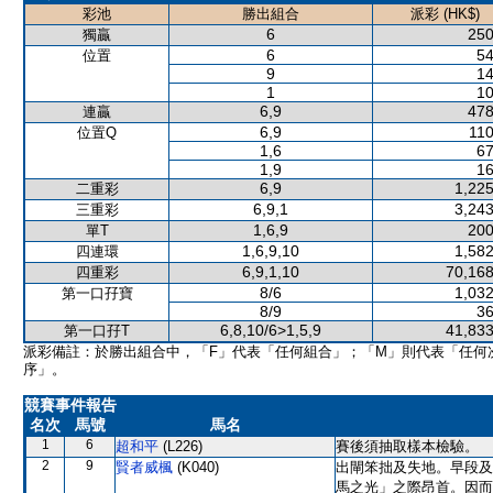
彩池
勝出組合
派彩 (HK$)
6
250
獨贏
6
54
位置
9
14
1
10
6,9
478
連贏
6,9
110
位置Q
1,6
67
1,9
16
6,9
1,225
二重彩
6,9,1
3,243
三重彩
1,6,9
200
單T
1,6,9,10
1,582
四連環
6,9,1,10
70,168
四重彩
8/6
1,032
第一口孖寶
8/9
36
6,8,10/6>1,5,9
41,833
第一口孖T
派彩備註：於勝出組合中，「F」代表「任何組合」；「M」則代表「任何
序」。
競賽事件報告
名次
馬號
馬名
1
6
超和平
(L226)
賽後須抽取樣本檢驗。
2
9
賢者威楓
(K040)
出閘笨拙及失地。早段及
馬之光」之際昂首。因而