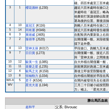
碰。四百米處至三百米處
3
1
櫻花酒杯
(L230)
趨近六百米處時在搶口之
米處時在「嘉冠王」略為
他賽前打算讓坐騎佔取更
署為後的位置。賽後須抽
4
10
嘉冠王
(K116)
跑離八百米處時在搶口之
5
14
同有運
(H349)
接近六百米處時發生碰撞
6
3
展雄威
(J405)
在配鞍房內重新裝上右前
7
2
辣得準
(J520)
出閘僅屬一般。末段收慢
擋下走外疊。
8
13
雷神太保
(K017)
早段搶口。跑離九百米處
9
7
日日賞
(L273)
出閘僅屬一般。接近八百
與「雷神太保」之間推進
10
12
駿美一生
(L085)
自大外檔出閘僅屬一般，
11
11
喜樂之星
(L235)
巫顯東因於跑過二百米處
12
4
駿馬之光
(K159)
賽後立即接受獸醫檢查，
13
8
領袖勁力
(L034)
自外檔出閘後於早段在馬
WX-A
5
君子
(K534)
在閘內被發現失去右後蹄
WV
星光大道
(L194)
三月二十日被小組按照獸
力」補上。「星光大道」
勝出馬匹血統
父系: Bivouac
超和平