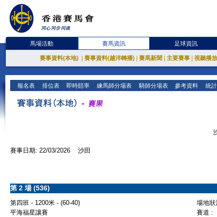
馬場活動
賽馬資訊
足球資訊
賽事資料(本地)
|
賽事資料(越洋轉播)
|
賽馬新聞
|
主要賽事
|
視聽播
報名表
排位表
即時賠率
練馬師分場表
騎師分場表
參考資料
統計
賽事日期: 22/03/2026 沙田
第 2 場 (536)
第四班 - 1200米 - (60-40)
場地狀況
平海福星讓賽
賽道 :