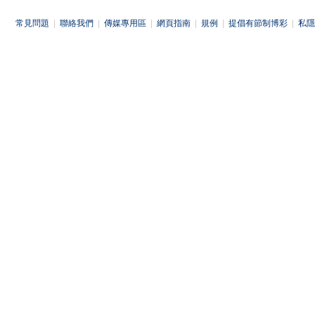
常見問題
|
聯絡我們
|
傳媒專用區
|
網頁指南
|
規例
|
提倡有節制博彩
|
私隱