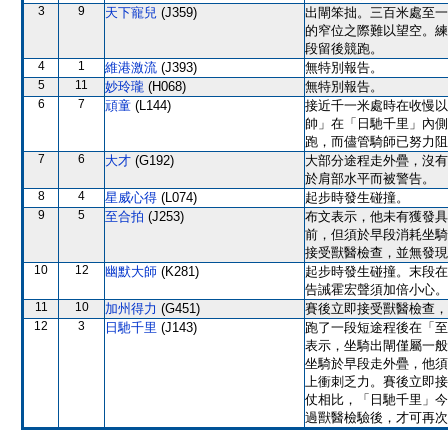
3
9
天下寵兒
(J359)
出閘笨拙。三百米處至一
的窄位之際難以望空。練
段留後競跑。
4
1
維港激流
(J393)
無特別報告。
5
11
妙玲瓏
(H068)
無特別報告。
6
7
頑童
(L144)
接近千一米處時在收慢以
帥」在「日馳千里」內側
跑，而儘管騎師已努力阻
7
6
大才
(G192)
大部分途程走外疊，沒有
於肩部水平而被警告。
8
4
星威心得
(L074)
起步時發生碰撞。
9
5
至合拍
(J253)
布文表示，他未有獲發具
前，但須於早段消耗坐騎
接受獸醫檢查，並無發現
10
12
幽默大師
(K281)
起步時發生碰撞。末段在
告誡霍宏聲須加倍小心。
11
10
加州得力
(G451)
賽後立即接受獸醫檢查，
12
3
日馳千里
(J143)
跑了一段短途程後在「至
表示，坐騎出閘僅屬一般
坐騎於早段走外疊，他須
上衝刺乏力。賽後立即接
仗相比，「日馳千里」今
過獸醫檢驗後，才可再次