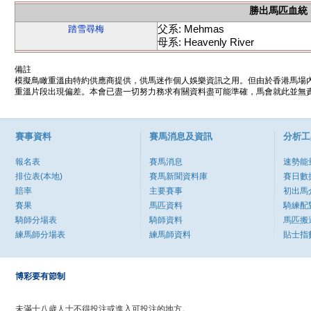
勝出馬匹血統
父系: Mehmas
踏雪尋梅
母系: Heavenly River
備註
模擬鳥瞰重溫由特約供應商提供，供馬迷作個人娛樂資訊之用。但由於香港馬場
重溫片段出現偏差。本會已盡一切努力務求有關資料盡可能準確，馬會就此並無責
賽事資料
賽馬消息及資訊
分析工
報名表
賽馬消息
速勢能
排位表(本地)
賽馬新聞資料庫
賽日數
賠率
主要賽事
初出馬
賽果
馬匹資料
騎練配
騎師分場表
騎師資料
馬匹搬
練馬師分場表
練馬師資料
貼士指
博彩要有節制
未滿十八歲人士不得投注或進入可投注的地方。