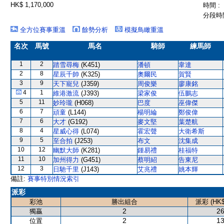
HK$ 1,170,000
時間 :
分段時間
全方位賽事重溫
餘勢分析
模擬鳥瞰重溫
名次
馬號
馬名
騎師
練馬師
1
2
踏雪尋梅
(K451)
潘頓
韋達
2
8
星辰千帥
(K325)
奧爾民
賀賢
3
9
天下寵兒
(J359)
周俊樂
廖康銘
4
1
維港激流
(J393)
梁家俊
伍鵬志
5
11
妙玲瓏
(H068)
巴度
巫偉傑
6
7
頑童
(L144)
楊明綸
鄭俊偉
7
6
大才
(G192)
麥文堅
葉楚航
8
4
星威心得
(L074)
霍宏聲
大衛希斯
9
5
至合拍
(J253)
布文
沈集成
10
12
幽默大師
(K281)
鍾易禮
桂福特
11
10
加州得力
(G451)
蔡明紹
告東尼
12
3
日馳千里
(J143)
艾兆禮
姚本輝
備註:
賽事特別情況索引
派彩
彩池
勝出組合
派彩 (HK$
2
26
獨贏
2
13
位置