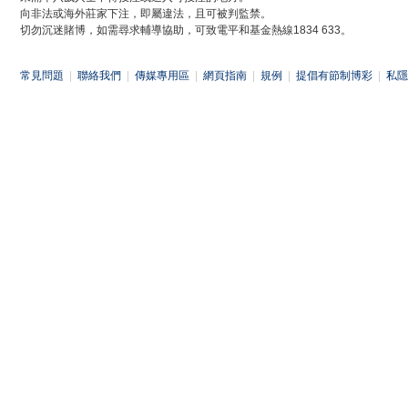
向非法或海外莊家下注，即屬違法，且可被判監禁。
切勿沉迷賭博，如需尋求輔導協助，可致電平和基金熱線1834 633。
常見問題
|
聯絡我們
|
傳媒專用區
|
網頁指南
|
規例
|
提倡有節制博彩
|
私隱