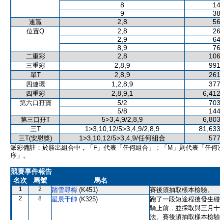
8
14
9
38
2,8
56
連贏
2,8
26
位置Q
2,9
64
8,9
76
2,8
106
二重彩
2,8,9
991
三重彩
2,8,9
261
單T
1,2,8,9
377
四連環
2,8,9,1
6,412
四重彩
5/2
703
第六口孖寶
5/8
144
5>3,4,9/2,8,9
6,803
第三口孖T
1>3,10,12/5>3,4,9/2,8,9
81,633
三T
1>3,10,12/5>3,4,9/任何組合
577
三T(安慰獎)
派彩備註：於勝出組合中，「F」代表「任何組合」；「M」則代表「任何
序」。
競賽事件報告
名次
馬號
馬名
1
2
踏雪尋梅
(K451)
賽後須抽取樣本檢驗。
2
8
星辰千帥
(K325)
跑了一段短途程後發生碰
騎上前，並採取與三月十
法。賽後須抽取樣本檢驗