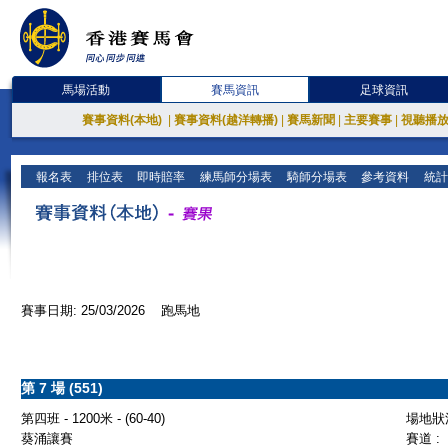
馬場活動
賽馬資訊
足球資訊
賽事資料(本地)
|
賽事資料(越洋轉播)
|
賽馬新聞
|
主要賽事
|
視聽播
報名表
排位表
即時賠率
練馬師分場表
騎師分場表
參考資料
統計
賽事日期: 25/03/2026 跑馬地
第 7 場 (551)
第四班 - 1200米 - (60-40)
場地狀況
葵涌讓賽
賽道 :