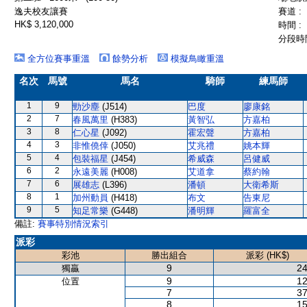
逸夫校友讓賽
賽道 :
HK$ 3,120,000
時間 :
分段時間
全方位賽事重溫
餘勢分析
模擬鳥瞰重溫
名次
馬號
馬名
騎師
練馬師
1
9
勁沙塵
(J514)
巴度
廖康銘
2
7
春風萬里
(H383)
黃智弘
方嘉柏
3
8
仁心星
(J092)
霍宏聲
方嘉柏
4
3
非惟僥倖
(J050)
艾兆禮
姚本輝
5
4
包裝福星
(J454)
希威森
呂健威
6
2
永遠美麗
(H008)
艾道拿
蔡約翰
7
6
展雄志
(L396)
潘頓
大衛希斯
8
1
加州動員
(H418)
布文
告東尼
9
5
知足常樂
(G448)
潘明輝
羅富全
備註:
賽事特別情況索引
派彩
彩池
勝出組合
派彩 (HK$)
9
24
獨贏
9
12
位置
7
37
8
15