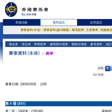
馬場活動
賽馬資訊
足球資訊
賽事資料(本地)
|
賽事資料(越洋轉播)
|
賽馬新聞
|
主要賽事
|
視聽播
報名表
排位表
即時賠率
練馬師分場表
騎師分場表
參考資料
統計
沙田:
S4 日本:
賽事日期: 29/03/2026 沙田
第 4 場 (557)
第二班 - 1600米 - (100-80)
場地狀況