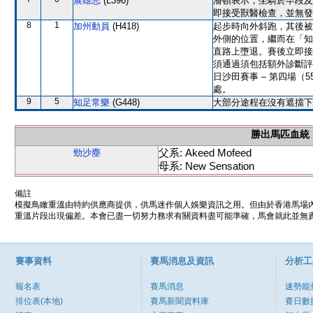
展雄志
(L396)
潘頓表示，坐騎於早段及
即接受獸醫檢查，並無發
8
1
加州動員
(H418)
起步時向外斜跑，其後被
外側的位置，繼而在「知
直路上墮退。賽後立即接
須通過須包括額外診斷評估
日沙田賽事 – 第四場（
處。
9
5
知足常樂
(G448)
大部分途程在沒有遮擋下
勝出馬匹血統
父系: Akeed Mofeed
勁沙塵
母系: New Sensation
備註
模擬鳥瞰重溫由特約供應商提供，供馬迷作個人娛樂資訊之用。但由於香港馬場
重溫片段出現偏差。本會已盡一切努力務求有關資料盡可能準確，馬會就此並無責
賽事資料
賽馬消息及資訊
分析工
報名表
賽馬消息
速勢能
排位表(本地)
賽馬新聞資料庫
賽日數