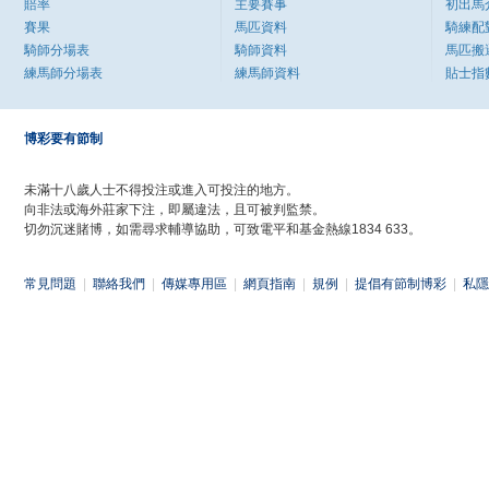
賠率
主要賽事
初出馬
賽果
馬匹資料
騎練配
騎師分場表
騎師資料
馬匹搬
練馬師分場表
練馬師資料
貼士指
博彩要有節制
未滿十八歲人士不得投注或進入可投注的地方。
向非法或海外莊家下注，即屬違法，且可被判監禁。
切勿沉迷賭博，如需尋求輔導協助，可致電平和基金熱線1834 633。
常見問題
|
聯絡我們
|
傳媒專用區
|
網頁指南
|
規例
|
提倡有節制博彩
|
私隱