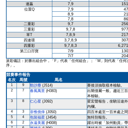
7,9
151
連贏
7,9
47
位置Q
8,9
21
7,8
86
9,7
256
二重彩
9,7,8
977
三重彩
7,8,9
217
單T
3,7,8,9
307
四連環
9,7,8,3
6,271
四重彩
7/9
130
第三口孖寶
7/7
204
派彩備註：於勝出組合中，「F」代表「任何組合」；「M」則代表「任何
序」。
競賽事件報告
名次
馬號
馬名
1
9
勁沙塵
(J514)
賽後須抽取樣本檢驗。
2
7
春風萬里
(H383)
出閘僅屬一般。趨近三百
本檢驗。
3
8
仁心星
(J092)
霍宏聲報告，坐騎沿途外
內欄。
4
3
非惟僥倖
(J050)
四百米處至一百米處之間
5
4
包裝福星
(J454)
無特別報告。
6
2
永遠美麗
(H008)
躍出時被「加州動員」帶
7
6