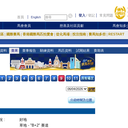
登入
/
登記
常見問題
首頁
English
馬會會員
慈善及社區貢獻
馬會知多
放區
|
國際賽馬
|
香港國際馬匹拍賣會
|
從化馬場
|
投注指南
|
賽馬知多些
|
RESTART
資料
賽果
賽事報告
騎練資料
馬匹資料
試閘結果
賽期表
 :
好地
草地 - "B+2" 賽道