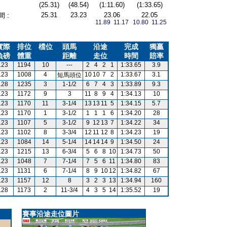
(25.31)
(48.54)
(1:11.60)
(1:33.65)
25.31
23.23
23.06
22.05
 :
11.89 11.17
10.80 11.25
實際
排位
檔位
頭馬
沿途
完成
獨贏
負磅
體重
距離
走位
時間
賠率
123
1194
10
---
2
4
2
1
1:33.65
3.9
123
1008
4
10
10
7
2
1:33.67
3.1
短馬頭位
128
1235
3
1-1/2
6
7
4
3
1:33.89
9.3
123
1172
9
3
11
8
9
4
1:34.13
10
123
1170
11
3-1/4
13
13
11
5
1:34.15
5.7
123
1170
1
3-1/2
1
1
1
6
1:34.20
28
123
1107
5
3-1/2
9
12
13
7
1:34.22
34
123
1102
8
3-3/4
12
11
12
8
1:34.23
19
123
1084
14
5-1/4
14
14
14
9
1:34.50
24
123
1215
13
6-3/4
5
6
8
10
1:34.73
50
123
1048
7
7-1/4
7
5
6
11
1:34.80
83
123
1131
6
7-1/4
8
9
10
12
1:34.82
67
123
1157
12
8
3
2
3
13
1:34.94
160
128
1173
2
11-3/4
4
3
5
14
1:35.52
19
賽事沿途走位圖片