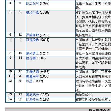
4
6
錶之銀河
(H399)
最後一百五十米與「舉步
跑。
5
5
舉步生風
(J358)
接近三百米處時一度受困
河」數度互相觸碰。被查
後競跑。他說，該等指示
直路上及八百米處至五百
指示及發出該等指示的原
6
11
禪勝輝煌
(H212)
無特別報告。
7
7
百賀飛駒
(K021)
出閘笨拙，其後受向外斜
「錶之銀河」外側之際難
「陽光勇士」互相觸碰。
8
10
陽光勇士
(H244)
接近一百米處時發生碰撞
9
14
桃花開
(J301)
自大外檔出閘後於早段在
難以追前，尤其坐騎是日
常之處。
10
12
手機錶霸
(H485)
出閘笨拙。接近二百五十
11
4
美麗同享
(E058)
大部分途程在沒有遮擋下
12
9
球星
(H412)
躍出時被碰撞後軀，失去
推進的「舉步生風」之間
碰。
13
13
風雲武士
(J027)
無特別報告。
14
2
紅運帝王
(H115)
賽後立即接受獸醫檢查，
勝出馬匹血統