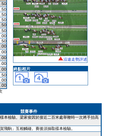
.50
.50
.50
.50
.50
.50
.00
.50
.00
.00
.00
沿途走勢評述
.00
終點相片
.00
.50
.00
.00
次
競賽事件
樣本檢驗。梁家俊因於接近二百米處舉鞭時一次將手抬高
賀飛駒」互相觸碰。賽後須抽取樣本檢驗。