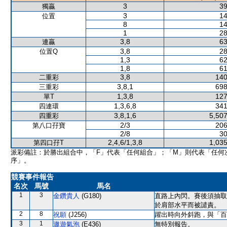
3
39
獨贏
3
14
位置
8
14
1
28
3,8
63
連贏
3,8
28
位置Q
1,3
62
1,8
61
3,8
140
二重彩
3,8,1
698
三重彩
1,3,8
127
單T
1,3,6,8
341
四連環
3,8,1,6
5,507
四重彩
2/3
206
第八口孖寶
2/8
30
2,4,6/1,3,8
1,035
第四口孖T
派彩備註：於勝出組合中，「F」代表「任何組合」；「M」則代表「任何
序」。
競賽事件報告
名次
馬號
馬名
1
3
金鑽貴人
(G180)
直路上內閃。賽後須抽取
於肩部水平而被譴責。
2
8
祝願
(J256)
躍出時向外斜跑，與「百
3
1
遨遊氣泡
(E436)
無特別報告。