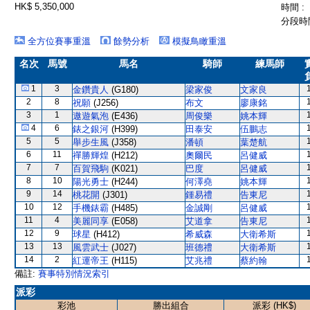
HK$ 5,350,000
時間 :
分段時間
全方位賽事重溫
餘勢分析
模擬鳥瞰重溫
名次
馬號
馬名
騎師
練馬師
1
3
金鑽貴人
(G180)
梁家俊
文家良
2
8
祝願
(J256)
布文
廖康銘
3
1
遨遊氣泡
(E436)
周俊樂
姚本輝
4
6
錶之銀河
(H399)
田泰安
伍鵬志
5
5
舉步生風
(J358)
潘頓
葉楚航
6
11
禪勝輝煌
(H212)
奧爾民
呂健威
7
7
百賀飛駒
(K021)
巴度
呂健威
8
10
陽光勇士
(H244)
何澤堯
姚本輝
9
14
桃花開
(J301)
鍾易禮
告東尼
10
12
手機錶霸
(H485)
金誠剛
呂健威
11
4
美麗同享
(E058)
艾道拿
告東尼
12
9
球星
(H412)
希威森
大衛希斯
13
13
風雲武士
(J027)
班德禮
大衛希斯
14
2
紅運帝王
(H115)
艾兆禮
蔡約翰
備註:
賽事特別情況索引
派彩
彩池
勝出組合
派彩 (HK$)