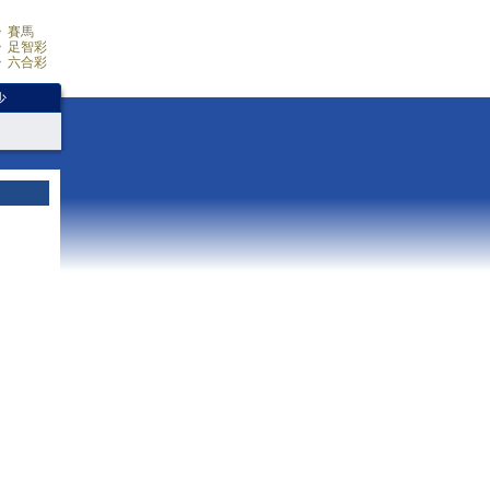
賽馬
足智彩
六合彩
少