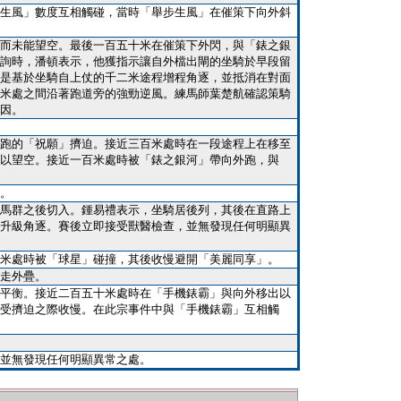
生風」數度互相觸碰，當時「舉步生風」在催策下向外斜
而未能望空。最後一百五十米在催策下外閃，與「錶之銀
詢時，潘頓表示，他獲指示讓自外檔出閘的坐騎於早段留
是基於坐騎自上仗的千二米途程增程角逐，並抵消在對面
米處之間沿著跑道旁的強勁逆風。練馬師葉楚航確認策騎
因。
跑的「祝願」擠迫。接近三百米處時在一段途程上在移至
以望空。接近一百米處時被「錶之銀河」帶向外跑，與
。
馬群之後切入。鍾易禮表示，坐騎居後列，其後在直路上
升級角逐。賽後立即接受獸醫檢查，並無發現任何明顯異
米處時被「球星」碰撞，其後收慢避開「美麗同享」。
走外疊。
平衡。接近二百五十米處時在「手機錶霸」與向外移出以
受擠迫之際收慢。在此宗事件中與「手機錶霸」互相觸
並無發現任何明顯異常之處。