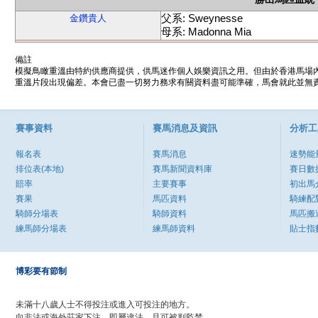
父系: Sweynesse
金鑽貴人
母系: Madonna Mia
備註
模擬鳥瞰重溫由特約供應商提供，供馬迷作個人娛樂資訊之用。但由於香港馬場
重溫片段出現偏差。本會已盡一切努力務求有關資料盡可能準確，馬會就此並無責
賽事資料
賽馬消息及資訊
分析工
報名表
賽馬消息
速勢能
排位表(本地)
賽馬新聞資料庫
賽日數
賠率
主要賽事
初出馬
賽果
馬匹資料
騎練配
騎師分場表
騎師資料
馬匹搬
練馬師分場表
練馬師資料
貼士指
博彩要有節制
未滿十八歲人士不得投注或進入可投注的地方。
向非法或海外莊家下注，即屬違法，且可被判監禁。