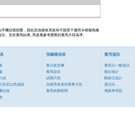
內手機信號頻繁，因此其他接收系統有可能受干擾而令模擬鳥瞰
任。至於賽馬結果, 馬迷應參考實際的賽馬片段為準。
具
視聽播放區
實用資訊
量
賽日收音機
賽馬日一般資訊
據
賽馬節目
檔位統計
介紹
試閘片段
騎師王統計
對及初岀馬成績
自購馬來港前賽事片段
靈活玩
遷紀錄
賽馬娛樂新聞
傳媒專用區
數