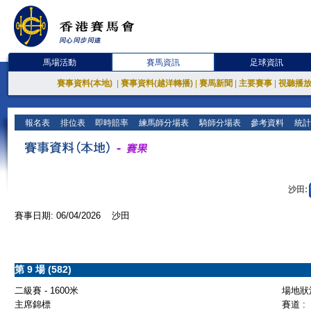
馬場活動
賽馬資訊
足球資訊
賽事資料(本地)
|
賽事資料(越洋轉播)
|
賽馬新聞
|
主要賽事
|
視聽播
報名表
排位表
即時賠率
練馬師分場表
騎師分場表
參考資料
統計
沙田:
賽事日期: 06/04/2026 沙田
第 9 場 (582)
二級賽 - 1600米
場地狀況
主席錦標
賽道 :