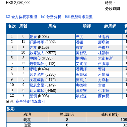
HK$ 2,050,000
時間 :
分段時間 :
全方位賽事重溫
餘勢分析
模擬鳥瞰重溫
名次
馬號
馬名
騎師
練馬師
1
8
豐辰
(K004)
巴度
徐雨石
2
11
祥勝將軍
(J509)
潘頓
廖康銘
3
1
奔放
(K156)
布文
告東尼
4
10
妙算強人
(K577)
黃智弘
桂福特
5
3
中國心
(K395)
楊明綸
大衛希斯
6
12
包裝戰仕
(L112)
艾兆禮
伍鵬志
7
4
哪吒
(K494)
潘明輝
賀賢
8
2
智勇名駒
(J298)
黃寶妮
呂健威
9
5
友贏威馳
(L172)
莫雷拉
方嘉柏
10
9
紫辰之星
(L149)
班德禮
韋達
11
6
勁大威猛
(H450)
田泰安
姚本輝
12
7
星價
(K093)
希威森
蘇偉賢
備註:
賽事特別情況索引
派彩
彩池
勝出組合
派彩 (HK$)
8
109
獨贏
8
32
位置