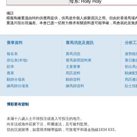
母系: Holly Holy
備註
模擬鳥瞰重溫由特約供應商提供，供馬迷作個人娛樂資訊之用。但由於香港馬場
重溫片段出現偏差。本會已盡一切努力務求有關資料盡可能準確，馬會就此並無責
賽事資料
賽馬消息及資訊
分析工
報名表
賽馬消息
速勢能
排位表(本地)
賽馬新聞資料庫
賽日數
賠率
主要賽事
初出馬
賽果
馬匹資料
騎練配
騎師分場表
騎師資料
馬匹搬
練馬師分場表
練馬師資料
貼士指
博彩要有節制
未滿十八歲人士不得投注或進入可投注的地方。
向非法或海外莊家下注，即屬違法，且可被判監禁。
切勿沉迷賭博，如需尋求輔導協助，可致電平和基金熱線1834 633。