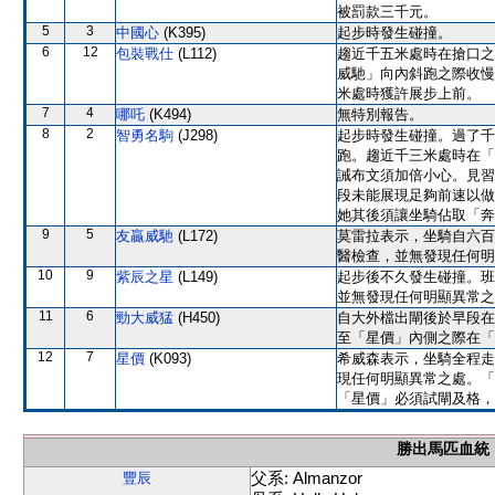
被罰款三千元。
5
3
中國心
(K395)
起步時發生碰撞。
6
12
包裝戰仕
(L112)
趨近千五米處時在搶口之
威馳」向內斜跑之際收慢
米處時獲許展步上前。
7
4
哪吒
(K494)
無特別報告。
8
2
智勇名駒
(J298)
起步時發生碰撞。過了千
跑。趨近千三米處時在「
誡布文須加倍小心。見習
段未能展現足夠前速以做
她其後須讓坐騎佔取「奔
9
5
友贏威馳
(L172)
莫雷拉表示，坐騎自六百
醫檢查，並無發現任何明
10
9
紫辰之星
(L149)
起步後不久發生碰撞。班
並無發現任何明顯異常之
11
6
勁大威猛
(H450)
自大外檔出閘後於早段在
至「星價」內側之際在「
12
7
星價
(K093)
希威森表示，坐騎全程走
現任何明顯異常之處。「
「星價」必須試閘及格，
勝出馬匹血統
父系: Almanzor
豐辰