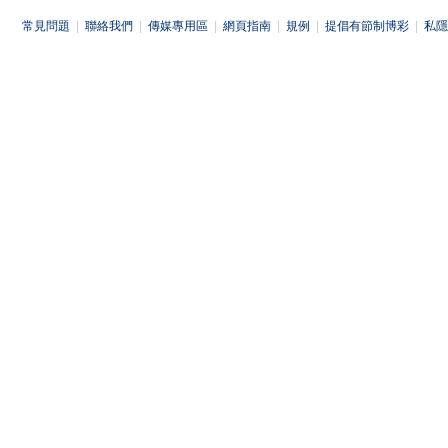
常見問題
|
聯絡我們
|
傳媒專用區
|
網頁指南
|
規例
|
提倡有節制博彩
|
私隱