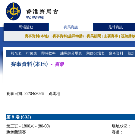
馬場活動
賽馬資訊
足球資訊
賽事資料(本地)
|
賽事資料(越洋轉播)
|
賽馬新聞
|
主要賽事
|
視聽播
報名表
排位表
即時賠率
練馬師分場表
騎師分場表
參考資料
統計
賽事日期: 22/04/2026 跑馬地
第 8 場 (632)
第三班 - 1800米 - (80-60)
場地狀況 :
跳舞蘭讓賽
賽道 :