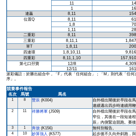
11
14
1
16
8,11
154
連贏
8,11
61
位置Q
1,8
70
1,11
28
8,11
398
二重彩
8,11,1
1,847
三重彩
1,8,11
200
單T
1,8,10,11
9,816
四連環
8,11,1,10
157,910
四重彩
12/8
4,309
第七口孖寶
12/11
161
派彩備註：於勝出組合中，「F」代表「任何組合」；「M」則代表「任何
序」。
競賽事件報告
名次
馬號
馬名
1
8
豐辰
(K004)
自外檔出閘後於早段在馬
連續邁出四步時連續用鞭
2
11
祥勝將軍
(J509)
自外檔出閘後於早段在馬
窄位，其後在一段短途程
辰」內側緊迫競跑。賽後
3
1
奔放
(K156)
無特別報告。
4
10
妙算強人
(K577)
起步後不久向外斜跑，與