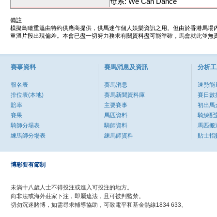
母系: We Can Dance
備註
模擬鳥瞰重溫由特約供應商提供，供馬迷作個人娛樂資訊之用。但由於香港馬場
重溫片段出現偏差。本會已盡一切努力務求有關資料盡可能準確，馬會就此並無責
賽事資料
賽馬消息及資訊
分析工
報名表
賽馬消息
速勢能
排位表(本地)
賽馬新聞資料庫
賽日數
賠率
主要賽事
初出馬
賽果
馬匹資料
騎練配
騎師分場表
騎師資料
馬匹搬
練馬師分場表
練馬師資料
貼士指
博彩要有節制
未滿十八歲人士不得投注或進入可投注的地方。
向非法或海外莊家下注，即屬違法，且可被判監禁。
切勿沉迷賭博，如需尋求輔導協助，可致電平和基金熱線1834 633。