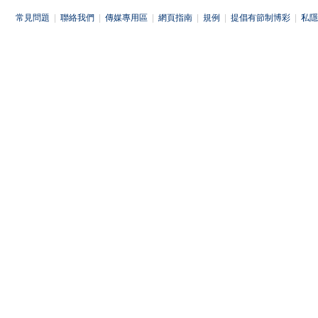
常見問題
|
聯絡我們
|
傳媒專用區
|
網頁指南
|
規例
|
提倡有節制博彩
|
私隱