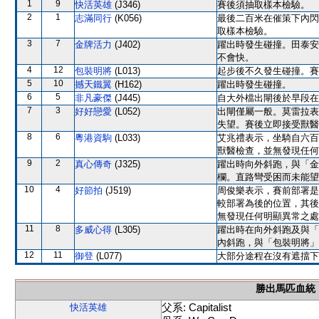
1
9
快活英雄
(J346)
賽後須抽取樣本檢驗。
2
1
志滿同行
(K056)
最後二百米在催策下內閃
取樣本檢驗。
3
7
金牌活力
(J402)
躍出時發生碰撞。田泰安
不會快。
4
12
包裝明將
(L013)
起步後不久發生碰撞。賽
5
10
撼天鐵翼
(H162)
躍出時發生碰撞。
6
5
非凡豪傑
(J445)
自大外檔出閘後於早段在
7
3
好好戀愛
(L052)
出閘僅屬一般。莫雷拉表
失望。賽後立即接受獸醫
8
6
粵港資駒
(L033)
艾兆禮表示，坐騎自六百
獸醫檢查，並無發現任何
9
2
真心傳奇
(J325)
躍出時向外斜跑，與「金
欄。直路彎受困而未能望
10
4
好節拍
(J519)
周俊樂表示，賽前部署是
較部署為後的位置，其後
無發現任何明顯異常之處
11
8
多威心得
(L305)
躍出時在向外斜跑及與「
內斜跑，與「包裝明將」
12
11
御登
(L077)
大部分途程在沒有遮擋下
勝出馬匹血統
父系: Capitalist
快活英雄