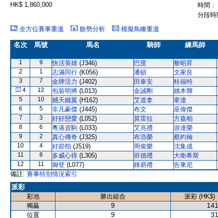
HK$ 1,860,000
時間 :
分段時間
全方位賽事重溫
餘勢分析
模擬鳥瞰重溫
名次
馬號
馬名
騎師
練馬師
1
9
快活英雄
(J346)
巴度
黎昭昇
2
1
志滿同行
(K056)
潘頓
文家良
3
7
金牌活力
(J402)
田泰安
桂福特
4
12
包裝明將
(L013)
金誠剛
姚本輝
5
10
撼天鐵翼
(H162)
艾道拿
韋達
6
5
非凡豪傑
(J445)
布文
巫偉傑
7
3
好好戀愛
(L052)
莫雷拉
方嘉柏
8
6
粵港資駒
(L033)
艾兆禮
游達榮
9
2
真心傳奇
(J325)
布浩榮
蔡約翰
10
4
好節拍
(J519)
周俊樂
沈集成
11
8
多威心得
(L305)
班德禮
大衛希斯
12
11
御登
(L077)
鍾易禮
告東尼
備註:
賽事特別情況索引
派彩
彩池
勝出組合
派彩 (HK$)
9
141
獨贏
9
31
位置