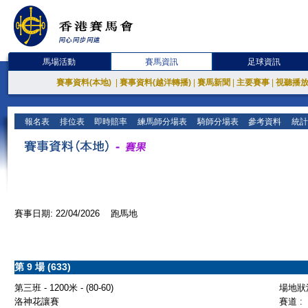
馬場活動
賽馬資訊
足球資訊
賽事資料(本地)
|
賽事資料(越洋轉播)
|
賽馬新聞
|
主要賽事
|
視聽播
報名表
排位表
即時賠率
練馬師分場表
騎師分場表
參考資料
統計
賽事日期: 22/04/2026 跑馬地
第 9 場 (633)
第三班 - 1200米 - (80-60)
場地狀況
洛神花讓賽
賽道 :