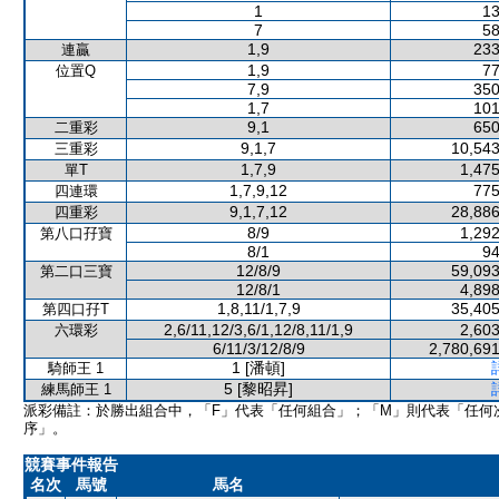
1
13
7
58
1,9
233
連贏
1,9
77
位置Q
7,9
350
1,7
101
9,1
650
二重彩
9,1,7
10,543
三重彩
1,7,9
1,475
單T
1,7,9,12
775
四連環
9,1,7,12
28,886
四重彩
8/9
1,292
第八口孖寶
8/1
94
12/8/9
59,093
第二口三寶
12/8/1
4,898
1,8,11/1,7,9
35,405
第四口孖T
2,6/11,12/3,6/1,12/8,11/1,9
2,603
六環彩
6/11/3/12/8/9
2,780,691
1 [潘頓]
騎師王 1
5 [黎昭昇]
練馬師王 1
派彩備註：於勝出組合中，「F」代表「任何組合」；「M」則代表「任何
序」。
競賽事件報告
名次
馬號
馬名