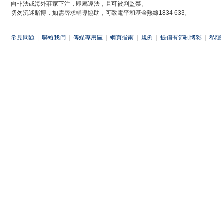
向非法或海外莊家下注，即屬違法，且可被判監禁。
切勿沉迷賭博，如需尋求輔導協助，可致電平和基金熱線1834 633。
常見問題
|
聯絡我們
|
傳媒專用區
|
網頁指南
|
規例
|
提倡有節制博彩
|
私隱