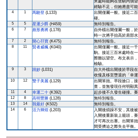
米處時能夠在坐騎內側望
經驗不足，但她應盡可能
4
1
馬馳登
(L133)
出閘僅屬一般。接近二百
碰。
5
5
星運少爵
(H459)
無特別報告。
6
7
彪形勇將
(L178)
自外檔出閘僅屬一般，於
時一次將手抬高於肩部水
7
2
開心孖寶
(K475)
無特別報告。
8
11
賢者威楓
(K040)
出閘僅屬一般。接近一千
駒。接近三百米處時在一
際難以望空。布文表示，
檢驗。
9
3
蹺妙
(L031)
自大外檔出閘後於早段在
收慢及移至墮退的「幸運
10
12
雙子美麗
(L129)
出閘笨拙。早段搶口，接
查，並無發現任何明顯異
11
4
幸運二十
(K392)
起步後不久發生碰撞。賽
12
8
高明豐勝
(L128)
無特別報告。
13
14
我最好
(K502)
無特別報告。
14
6
活力輝煌
(L203)
入閘後煩躁不安，其後被
入閘後重新裝上籠頭，賽
才可再次出賽。出閘笨拙
間受擠迫之際失去平衡。