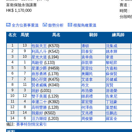
富衛保險永強讓賽
賽道 :
HK$ 1,170,000
時間 :
分段時間
全方位賽事重溫
餘勢分析
模擬鳥瞰重溫
名次
馬號
馬名
騎師
練馬師
1
13
包裝天王
(K570)
潘頓
沈集成
2
9
利高八斗
(K542)
田泰安
姚本輝
3
10
星光大道
(L194)
袁幸堯
韋達
4
1
馬馳登
(L133)
薛凱華
黎昭昇
5
5
星運少爵
(H459)
莫雷拉
方嘉柏
6
7
彪形勇將
(L178)
奧爾民
蘇偉賢
7
2
開心孖寶
(K475)
艾道拿
呂健威
8
11
賢者威楓
(K040)
布文
賀賢
9
3
蹺妙
(L031)
布浩榮
游達榮
10
12
雙子美麗
(L129)
鍾易禮
告東尼
11
4
幸運二十
(K392)
霍宏聲
丁冠豪
12
8
高明豐勝
(L128)
何澤堯
葉楚航
13
14
我最好
(K502)
艾兆禮
伍鵬志
14
6
活力輝煌
(L203)
周俊樂
羅富全
備註:
賽事特別情況索引