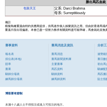
勝出馬匹血統
父系: Darci Brahma
包裝天王
母系: Surreptitiously
備註
模擬鳥瞰重溫由特約供應商提供，供馬迷作個人娛樂資訊之用。但由於香港馬場
重溫片段出現偏差。本會已盡一切努力務求有關資料盡可能準確，馬會就此並無責
賽事資料
賽馬消息及資訊
分析工
報名表
賽馬消息
速勢能
排位表(本地)
賽馬新聞資料庫
賽日數
賠率
主要賽事
初出馬
賽果
馬匹資料
騎練配
騎師分場表
騎師資料
馬匹搬
練馬師分場表
練馬師資料
貼士指
博彩要有節制
未滿十八歲人士不得投注或進入可投注的地方。