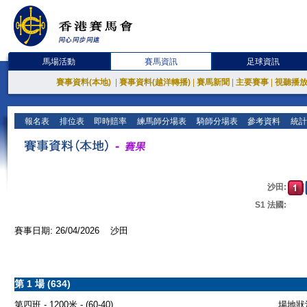
馬場活動
賽馬資訊
足球資訊
賽事資料(本地)
|
賽事資料(越洋轉播)
|
賽馬新聞
|
主要賽事
|
視聽播
報名表
排位表
即時賠率
練馬師分場表
騎師分場表
參考資料
統計
沙田:
S1 法國:
賽事日期: 26/04/2026 沙田
第 1 場 (634)
第四班 - 1200米 - (60-40)
場地狀況