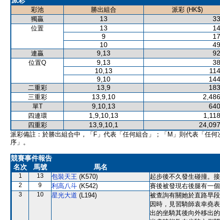
派彩
彩池
勝出組合
派彩 (HK$)
13
33
獨贏
13
14
位置
9
17
10
49
9,13
92
連贏
9,13
38
位置Q
10,13
114
9,10
144
13,9
183
二重彩
13,9,10
2,486
三重彩
9,10,13
640
單T
1,9,10,13
1,11
四連環
13,9,10,1
24,097
四重彩
派彩備註：於勝出組合中，「F」代表「任何組合」；「M」則代表「任何
序」。
競賽事件報告
名次
馬號
馬名
1
13
包裝天王
(K570)
起步後不久發生碰撞。接
2
9
利高八斗
(K542)
賽後被發現右後腿有一個
3
10
星光大道
(L194)
被查詢有關她於直路早段
因時，見習騎師袁幸堯表
出的坐騎其後向外移出的