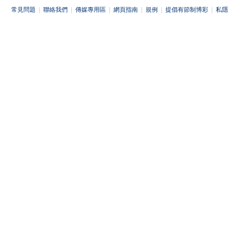
常見問題
|
聯絡我們
|
傳媒專用區
|
網頁指南
|
規例
|
提倡有節制博彩
|
私隱