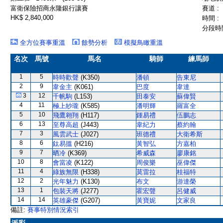
富衛保險招商永隆銀行讓賽
賽道 :
HK$ 2,840,000
時間 :
分段時間
全方位賽事重溫
餘勢分析
模擬鳥瞰重溫
名次
馬號
馬名
騎師
練馬師
1
5
時時歡聲
(K350)
潘頓
告東尼
2
9
韋金主
(K061)
巴度
韋達
3
12
千帆駒
(L153)
田泰安
蘇偉賢
4
11
極上紗瓏
(K585)
潘明輝
羅富全
5
10
飛鷹翱翔
(H117)
鍾易禮
伍鵬志
6
13
至尊高超
(J443)
韋紀力
蔡約翰
7
3
風雲武士
(J027)
班德禮
大衛希斯
8
6
鈦易搵
(H216)
黃智弘
方嘉柏
9
7
晒冷
(K369)
希威森
廖康銘
10
8
會當凌
(K122)
周俊樂
巫偉傑
11
4
綠族無限
(H338)
莫雷拉
桂福特
12
2
光年魅力
(K130)
布文
游達榮
13
1
包裝天將
(J277)
霍宏聲
呂健威
14
14
英雄豪傑
(G207)
黃寶妮
文家良
備註:
賽事特別情況索引