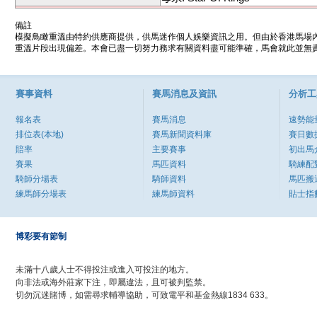
備註
模擬鳥瞰重溫由特約供應商提供，供馬迷作個人娛樂資訊之用。但由於香港馬場
重溫片段出現偏差。本會已盡一切努力務求有關資料盡可能準確，馬會就此並無責
賽事資料
賽馬消息及資訊
分析工
報名表
賽馬消息
速勢能
排位表(本地)
賽馬新聞資料庫
賽日數
賠率
主要賽事
初出馬
賽果
馬匹資料
騎練配
騎師分場表
騎師資料
馬匹搬
練馬師分場表
練馬師資料
貼士指
博彩要有節制
未滿十八歲人士不得投注或進入可投注的地方。
向非法或海外莊家下注，即屬違法，且可被判監禁。
切勿沉迷賭博，如需尋求輔導協助，可致電平和基金熱線1834 633。