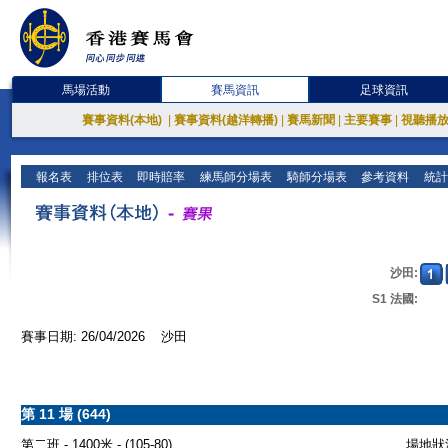
馬場活動
賽馬資訊
足球資訊
賽事資料(本地)
|
賽事資料(越洋轉播)
|
賽馬新聞
|
主要賽事
|
視聽播
報名表
排位表
即時賠率
練馬師分場表
騎師分場表
參考資料
統計
沙田:
S1 法國:
賽事日期: 26/04/2026 沙田
第 11 場 (644)
第二班 - 1400米 - (105-80)
場地狀況