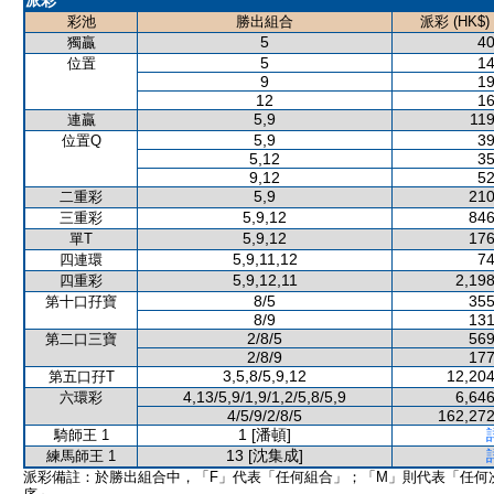
派彩
彩池
勝出組合
派彩 (HK$)
5
40
獨贏
5
14
位置
9
19
12
16
5,9
119
連贏
5,9
39
位置Q
5,12
35
9,12
52
5,9
210
二重彩
5,9,12
846
三重彩
5,9,12
176
單T
5,9,11,12
74
四連環
5,9,12,11
2,198
四重彩
8/5
355
第十口孖寶
8/9
131
2/8/5
569
第二口三寶
2/8/9
177
3,5,8/5,9,12
12,204
第五口孖T
4,13/5,9/1,9/1,2/5,8/5,9
6,646
六環彩
4/5/9/2/8/5
162,272
1 [潘頓]
騎師王 1
13 [沈集成]
練馬師王 1
派彩備註：於勝出組合中，「F」代表「任何組合」；「M」則代表「任何