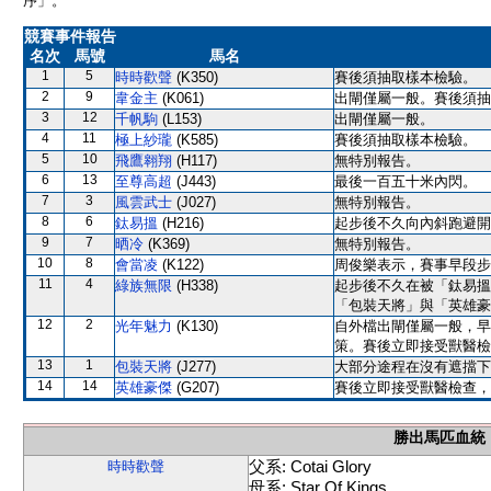
序」。
競賽事件報告
名次
馬號
馬名
1
5
時時歡聲
(K350)
賽後須抽取樣本檢驗。
2
9
韋金主
(K061)
出閘僅屬一般。賽後須抽
3
12
千帆駒
(L153)
出閘僅屬一般。
4
11
極上紗瓏
(K585)
賽後須抽取樣本檢驗。
5
10
飛鷹翱翔
(H117)
無特別報告。
6
13
至尊高超
(J443)
最後一百五十米內閃。
7
3
風雲武士
(J027)
無特別報告。
8
6
鈦易搵
(H216)
起步後不久向內斜跑避開
9
7
晒冷
(K369)
無特別報告。
10
8
會當凌
(K122)
周俊樂表示，賽事早段步
11
4
綠族無限
(H338)
起步後不久在被「鈦易搵
「包裝天將」與「英雄豪
12
2
光年魅力
(K130)
自外檔出閘僅屬一般，早
策。賽後立即接受獸醫檢
13
1
包裝天將
(J277)
大部分途程在沒有遮擋下
14
14
英雄豪傑
(G207)
賽後立即接受獸醫檢查，
勝出馬匹血統
父系: Cotai Glory
時時歡聲
母系: Star Of Kings