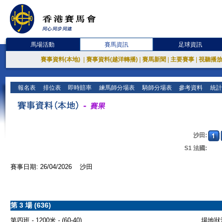
馬場活動
賽馬資訊
足球資訊
賽事資料(本地)
|
賽事資料(越洋轉播)
|
賽馬新聞
|
主要賽事
|
視聽播
報名表
排位表
即時賠率
練馬師分場表
騎師分場表
參考資料
統計
沙田:
S1 法國:
賽事日期: 26/04/2026 沙田
第 3 場 (636)
第四班 - 1200米 - (60-40)
場地狀況