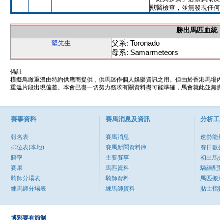
獸醫檢查，並無發現任何
勝出馬匹血統
父系: Toronado
堅先生
母系: Samarmeteors
備註
模擬鳥瞰重溫由特約供應商提供，供馬迷作個人娛樂資訊之用。但由於香港馬場
重溫片段出現偏差。本會已盡一切努力務求有關資料盡可能準確，馬會就此並無責
賽事資料
賽馬消息及資訊
分析工
報名表
賽馬消息
速勢能
排位表(本地)
賽馬新聞資料庫
賽日數
賠率
主要賽事
初出馬
賽果
馬匹資料
騎練配
騎師分場表
騎師資料
馬匹搬
練馬師分場表
練馬師資料
貼士指
博彩要有節制