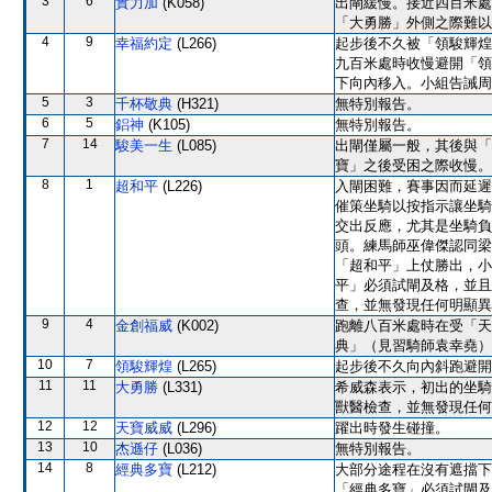
3
6
實力加
(K058)
出閘緩慢。接近四百米處
「大勇勝」外側之際難以
4
9
幸福約定
(L266)
起步後不久被「領駿輝煌
九百米處時收慢避開「領
下向內移入。小組告誡周
5
3
千杯敬典
(H321)
無特別報告。
6
5
鋁神
(K105)
無特別報告。
7
14
駿美一生
(L085)
出閘僅屬一般，其後與「
寶」之後受困之際收慢。
8
1
超和平
(L226)
入閘困難，賽事因而延遲
催策坐騎以按指示讓坐騎
交出反應，尤其是坐騎負
頭。練馬師巫偉傑認同梁
「超和平」上仗勝出，小
平」必須試閘及格，並且
查，並無發現任何明顯異
9
4
金創福威
(K002)
跑離八百米處時在受「天
典」（見習騎師袁幸堯）
10
7
領駿輝煌
(L265)
起步後不久向內斜跑避開
11
11
大勇勝
(L331)
希威森表示，初出的坐騎
獸醫檢查，並無發現任何
12
12
天寶威威
(L296)
躍出時發生碰撞。
13
10
杰遜仔
(L036)
無特別報告。
14
8
經典多寶
(L212)
大部分途程在沒有遮擋下
「經典多寶」必須試閘及