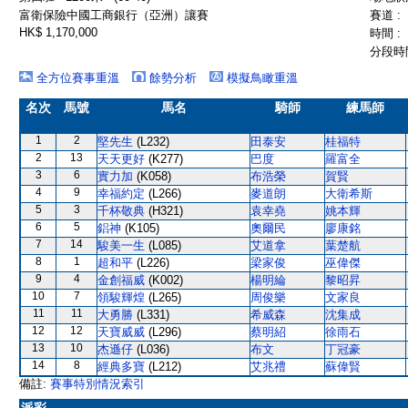
富衛保險中國工商銀行（亞洲）讓賽
賽道 :
HK$ 1,170,000
時間 :
分段時間
全方位賽事重溫
餘勢分析
模擬鳥瞰重溫
名次
馬號
馬名
騎師
練馬師
1
2
堅先生
(L232)
田泰安
桂福特
2
13
天天更好
(K277)
巴度
羅富全
3
6
實力加
(K058)
布浩榮
賀賢
4
9
幸福約定
(L266)
麥道朗
大衛希斯
5
3
千杯敬典
(H321)
袁幸堯
姚本輝
6
5
鋁神
(K105)
奧爾民
廖康銘
7
14
駿美一生
(L085)
艾道拿
葉楚航
8
1
超和平
(L226)
梁家俊
巫偉傑
9
4
金創福威
(K002)
楊明綸
黎昭昇
10
7
領駿輝煌
(L265)
周俊樂
文家良
11
11
大勇勝
(L331)
希威森
沈集成
12
12
天寶威威
(L296)
蔡明紹
徐雨石
13
10
杰遜仔
(L036)
布文
丁冠豪
14
8
經典多寶
(L212)
艾兆禮
蘇偉賢
備註:
賽事特別情況索引