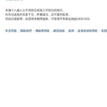
未滿十八歲人士不得投注或進入可投注的地方。
向非法或海外莊家下注，即屬違法，且可被判監禁。
切勿沉迷賭博，如需尋求輔導協助，可致電平和基金熱線1834 633。
常見問題
|
聯絡我們
|
傳媒專用區
|
網頁指南
|
規例
|
提倡有節制博彩
|
私隱