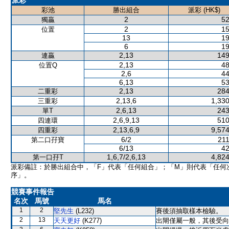
派彩
彩池
勝出組合
派彩 (HK$)
2
52
獨贏
2
15
位置
13
19
6
19
2,13
149
連贏
2,13
48
位置Q
2,6
44
6,13
53
2,13
284
二重彩
2,13,6
1,330
三重彩
2,6,13
243
單T
2,6,9,13
510
四連環
2,13,6,9
9,574
四重彩
6/2
211
第二口孖寶
6/13
42
1,6,7/2,6,13
4,824
第一口孖T
派彩備註：於勝出組合中，「F」代表「任何組合」；「M」則代表「任何
序」。
競賽事件報告
名次
馬號
馬名
1
2
堅先生
(L232)
賽後須抽取樣本檢驗。
2
13
天天更好
(K277)
出閘僅屬一般，其後受向