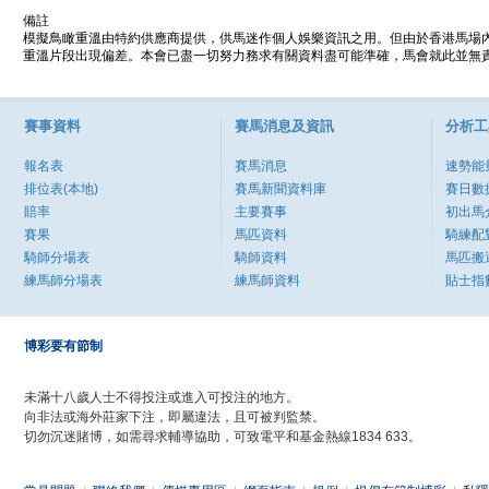
備註
模擬鳥瞰重溫由特約供應商提供，供馬迷作個人娛樂資訊之用。但由於香港馬場
重溫片段出現偏差。本會已盡一切努力務求有關資料盡可能準確，馬會就此並無責
賽事資料
賽馬消息及資訊
分析工
報名表
賽馬消息
速勢能
排位表(本地)
賽馬新聞資料庫
賽日數
賠率
主要賽事
初出馬
賽果
馬匹資料
騎練配
騎師分場表
騎師資料
馬匹搬
練馬師分場表
練馬師資料
貼士指
博彩要有節制
未滿十八歲人士不得投注或進入可投注的地方。
向非法或海外莊家下注，即屬違法，且可被判監禁。
切勿沉迷賭博，如需尋求輔導協助，可致電平和基金熱線1834 633。