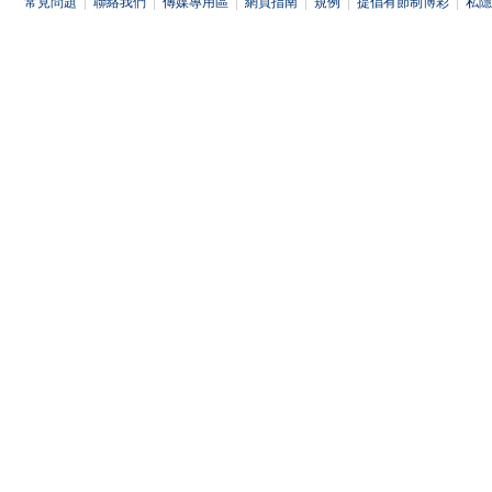
常見問題
|
聯絡我們
|
傳媒專用區
|
網頁指南
|
規例
|
提倡有節制博彩
|
私隱