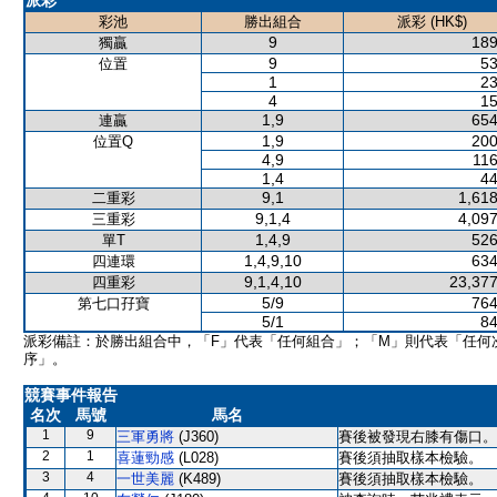
派彩
彩池
勝出組合
派彩 (HK$)
9
189
獨贏
9
53
位置
1
23
4
15
1,9
654
連贏
1,9
200
位置Q
4,9
116
1,4
44
9,1
1,618
二重彩
9,1,4
4,097
三重彩
1,4,9
526
單T
1,4,9,10
634
四連環
9,1,4,10
23,377
四重彩
5/9
764
第七口孖寶
5/1
84
派彩備註：於勝出組合中，「F」代表「任何組合」；「M」則代表「任何
序」。
競賽事件報告
名次
馬號
馬名
1
9
三軍勇將
(J360)
賽後被發現右膝有傷口。
2
1
喜蓮勁感
(L028)
賽後須抽取樣本檢驗。
3
4
一世美麗
(K489)
賽後須抽取樣本檢驗。