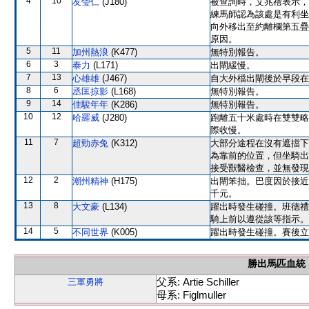
4
10
友瑩仁
(J180)
被查詢時，艾兆禮表示，
練馬師認為該處是有利坐
向外移出至約離欄第五疊
原因。
5
11
加州熱浪
(K477)
無特別報告。
6
3
泰力
(L171)
出閘緩慢。
7
13
心雄雄
(J467)
自大外檔出閘後於早段在
8
6
丞匡掠影
(L168)
無特別報告。
9
14
佳駿年年
(K286)
無特別報告。
10
12
哈羅威
(J280)
跑離五十米處時在雙雙略
際收慢。
11
7
超勁赤兔
(K312)
大部分途程在沒有遮擋下
為靠前的位置，但坐騎出
接受獸醫檢查，並無發現
12
2
潮州精神
(H175)
出閘笨拙。巴度因於接近
千元。
13
8
大文豪
(L134)
躍出時發生碰撞。班德禮
騎上前以遵從該等指示。
14
5
不同世界
(K005)
躍出時發生碰撞。賽後立
勝出馬匹血統
父系: Artie Schiller
三軍勇將
母系: Figlmuller