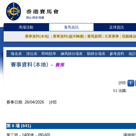
馬場活動
賽馬資訊
足球資訊
賽事資料(本地)
|
賽事資料(越洋轉播)
|
賽馬新聞
|
主要賽事
|
視聽播
報名表
排位表
即時賠率
練馬師分場表
騎師分場表
參考資料
統計
沙田:
S1 法國:
賽事日期: 26/04/2026 沙田
第 8 場 (641)
第三班 - 1400米 - (80-60)
場地狀況