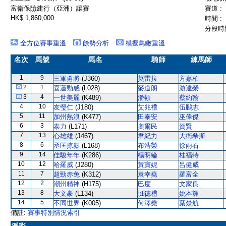
富衛保險建行（亞洲）讓賽
賽道 :
HK$ 1,860,000
時間 :
分段時間
全方位賽事重溫
餘勢分析
模擬鳥瞰重溫
名次
馬號
馬名
騎師
練馬師
1
9
三軍勇將
(J360)
莫雷拉
方嘉柏
2
1
喜蓮勁感
(L028)
麥道朗
游達榮
3
4
一世美麗
(K489)
潘頓
蔡約翰
4
10
友瑩仁
(J180)
艾兆禮
伍鵬志
5
11
加州熱浪
(K477)
田泰安
巫偉傑
6
3
泰力
(L171)
奧爾民
賀賢
7
13
心雄雄
(J467)
韋紀力
大衛希斯
8
6
丞匡掠影
(L168)
布浩榮
徐雨石
9
14
佳駿年年
(K286)
楊明綸
桂福特
10
12
哈羅威
(J280)
黃寶妮
呂健威
11
7
超勁赤兔
(K312)
袁幸堯
羅富全
12
2
潮州精神
(H175)
巴度
文家良
13
8
大文豪
(L134)
班德禮
姚本輝
14
5
不同世界
(K005)
何澤堯
葉楚航
備註:
賽事特別情況索引