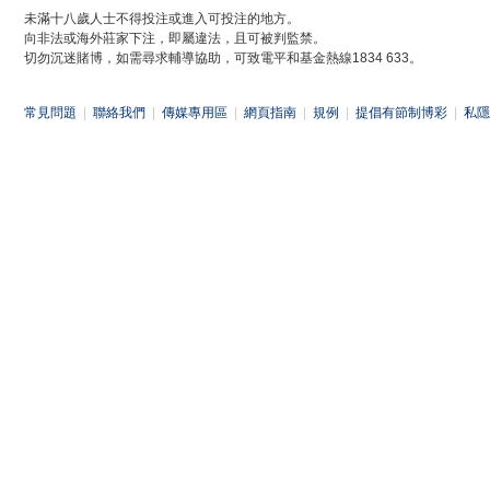
未滿十八歲人士不得投注或進入可投注的地方。
向非法或海外莊家下注，即屬違法，且可被判監禁。
切勿沉迷賭博，如需尋求輔導協助，可致電平和基金熱線1834 633。
常見問題
|
聯絡我們
|
傳媒專用區
|
網頁指南
|
規例
|
提倡有節制博彩
|
私隱