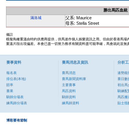
勝出馬匹血統
父系: Maurice
滿洛城
母系: Stella Street
備註
模擬鳥瞰重溫由特約供應商提供，供馬迷作個人娛樂資訊之用。但由於香港馬場
重溫片段出現偏差。本會已盡一切努力務求有關資料盡可能準確，馬會就此並無責
賽事資料
賽馬消息及資訊
分析工
報名表
賽馬消息
速勢能
排位表(本地)
賽馬新聞資料庫
賽日數
賠率
主要賽事
初出馬
賽果
馬匹資料
騎練配
騎師分場表
騎師資料
馬匹搬
練馬師分場表
練馬師資料
貼士指
博彩要有節制