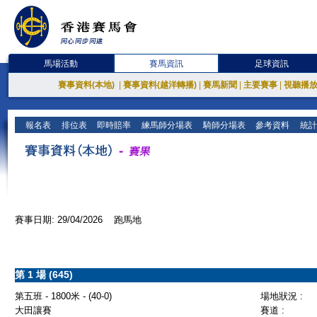
馬場活動
賽馬資訊
足球資訊
賽事資料(本地)
|
賽事資料(越洋轉播)
|
賽馬新聞
|
主要賽事
|
視聽播
報名表
排位表
即時賠率
練馬師分場表
騎師分場表
參考資料
統計
賽事日期: 29/04/2026 跑馬地
第 1 場 (645)
第五班 - 1800米 - (40-0)
場地狀況 :
大田讓賽
賽道 :