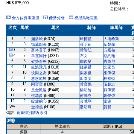
HK$ 875,000
時間 :
分段時間 :
全方位賽事重溫
餘勢分析
模擬鳥瞰重溫
名次
馬號
馬名
騎師
練馬師
1
4
滿洛城
(K374)
班德禮
大衛希斯
2
3
揚威四海
(K120)
蔡明紹
葉楚航
3
5
富裕君子
(H447)
黃智弘
方嘉柏
4
7
幸運同行
(J331)
布文
蔡約翰
5
6
架勢奇爸
(G312)
周俊樂
告東尼
6
11
鼓浪飛凡
(H018)
鍾易禮
文家良
7
10
快樂之友
(K344)
梁家俊
巫偉傑
8
1
悠悠乾坤
(K059)
田泰安
桂福特
9
12
同寶寶
(H386)
黃寶妮
伍鵬志
10
9
皇金風速
(E448)
楊明綸
蘇偉賢
11
8
桃花多
(E488)
何澤堯
鄭俊偉
12
2
綻放的心
(K055)
金誠剛
韋達
WV
金德義
(H106)
潘明輝
賀賢
備註:
賽事特別情況索引
派彩
彩池
勝出組合
派彩 (HK$)
4
54
獨贏