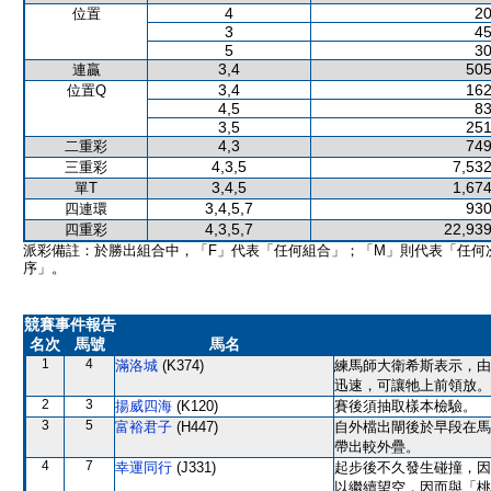
4
20
位置
3
45
5
30
3,4
505
連贏
3,4
162
位置Q
4,5
83
3,5
251
4,3
749
二重彩
4,3,5
7,532
三重彩
3,4,5
1,674
單T
3,4,5,7
930
四連環
4,3,5,7
22,939
四重彩
派彩備註：於勝出組合中，「F」代表「任何組合」；「M」則代表「任何
序」。
競賽事件報告
名次
馬號
馬名
1
4
滿洛城
(K374)
練馬師大衛希斯表示，由
迅速，可讓牠上前領放。
2
3
揚威四海
(K120)
賽後須抽取樣本檢驗。
3
5
富裕君子
(H447)
自外檔出閘後於早段在馬
帶出較外疊。
4
7
幸運同行
(J331)
起步後不久發生碰撞，因
以繼續望空，因而與「桃