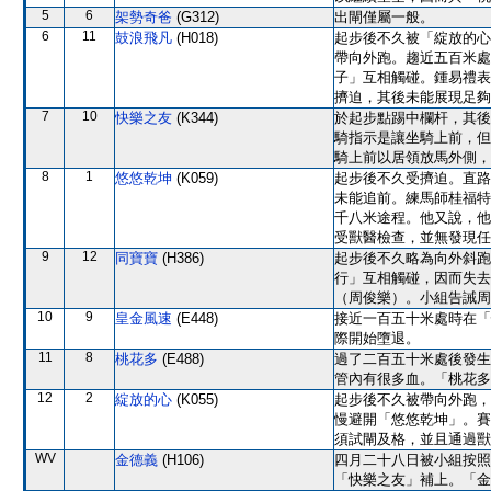
5
6
架勢奇爸
(G312)
出閘僅屬一般。
6
11
鼓浪飛凡
(H018)
起步後不久被「綻放的心
帶向外跑。趨近五百米處
子」互相觸碰。鍾易禮表
擠迫，其後未能展現足夠
7
10
快樂之友
(K344)
於起步點踢中欄杆，其後
騎指示是讓坐騎上前，但
騎上前以居領放馬外側，
8
1
悠悠乾坤
(K059)
起步後不久受擠迫。直路
未能追前。練馬師桂福特
千八米途程。他又說，他
受獸醫檢查，並無發現任
9
12
同寶寶
(H386)
起步後不久略為向外斜跑
行」互相觸碰，因而失去
（周俊樂）。小組告誡周
10
9
皇金風速
(E448)
接近一百五十米處時在「
際開始墮退。
11
8
桃花多
(E488)
過了二百五十米處後發生
管內有很多血。「桃花多
12
2
綻放的心
(K055)
起步後不久被帶向外跑，
慢避開「悠悠乾坤」。賽
須試閘及格，並且通過獸
WV
金德義
(H106)
四月二十八日被小組按照
「快樂之友」補上。「金