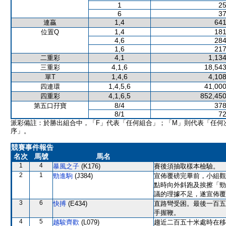
1
25
6
37
1,4
641
連贏
1,4
181
位置Q
4,6
284
1,6
217
4,1
1,134
二重彩
4,1,6
18,543
三重彩
1,4,6
4,108
單T
1,4,5,6
41,000
四連環
4,1,6,5
852,450
四重彩
8/4
378
第五口孖寶
8/1
72
派彩備註：於勝出組合中，「F」代表「任何組合」；「M」則代表「任何
序」。
競賽事件報告
名次
馬號
馬名
1
4
暴風之子
(K176)
賽後須抽取樣本檢驗。
2
1
勁進駒
(J384)
宣佈覆磅完畢前，小組觀
點時向外斜跑及挨擦「勁
議的理據不足，遂宣佈覆
3
6
快搏
(E434)
直路彎受困。最後一百五
手握鞭。
4
5
越駿齊歡
(L079)
趨近二百五十米處時在移