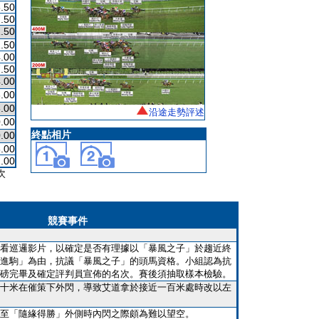
.50
.50
.50
.50
.00
.50
.00
.00
.00
沿途走勢評述
.00
終點相片
.00
.00
.00
次
競賽事件
看巡邏影片，以確定是否有理據以「暴風之子」於趨近終
進駒」為由，抗議「暴風之子」的頭馬資格。小組認為抗
磅完畢及確定評判員宣佈的名次。賽後須抽取樣本檢驗。
十米在催策下外閃，導致艾道拿於接近一百米處時改以左
至「隨緣得勝」外側時內閃之際頗為難以望空。