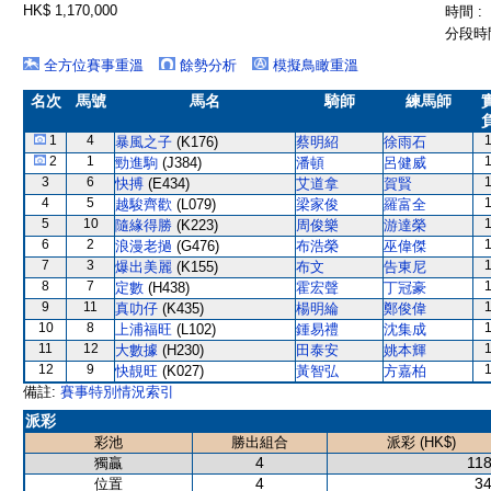
HK$ 1,170,000
時間 :
分段時間
全方位賽事重溫
餘勢分析
模擬鳥瞰重溫
名次
馬號
馬名
騎師
練馬師
1
4
暴風之子
(K176)
蔡明紹
徐雨石
2
1
勁進駒
(J384)
潘頓
呂健威
3
6
快搏
(E434)
艾道拿
賀賢
4
5
越駿齊歡
(L079)
梁家俊
羅富全
5
10
隨緣得勝
(K223)
周俊樂
游達榮
6
2
浪漫老撾
(G476)
布浩榮
巫偉傑
7
3
爆出美麗
(K155)
布文
告東尼
8
7
定數
(H438)
霍宏聲
丁冠豪
9
11
真叻仔
(K435)
楊明綸
鄭俊偉
10
8
上浦福旺
(L102)
鍾易禮
沈集成
11
12
大數據
(H230)
田泰安
姚本輝
12
9
快靚旺
(K027)
黃智弘
方嘉柏
備註:
賽事特別情況索引
派彩
彩池
勝出組合
派彩 (HK$)
4
118
獨贏
4
34
位置