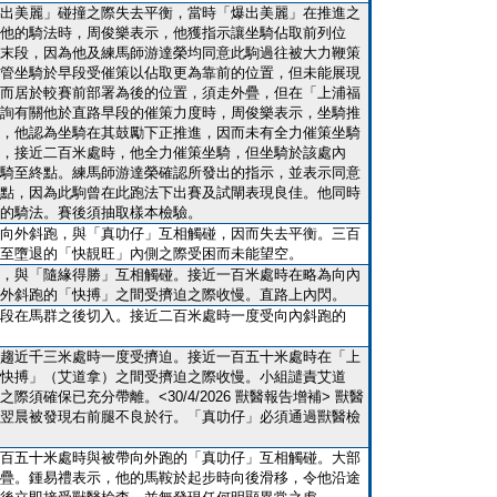
出美麗」碰撞之際失去平衡，當時「爆出美麗」在推進之
他的騎法時，周俊樂表示，他獲指示讓坐騎佔取前列位
末段，因為他及練馬師游達榮均同意此駒過往被大力鞭策
管坐騎於早段受催策以佔取更為靠前的位置，但未能展現
而居於較賽前部署為後的位置，須走外疊，但在「上浦福
詢有關他於直路早段的催策力度時，周俊樂表示，坐騎推
，他認為坐騎在其鼓勵下正推進，因而未有全力催策坐騎
，接近二百米處時，他全力催策坐騎，但坐騎於該處內
騎至終點。練馬師游達榮確認所發出的指示，並表示同意
點，因為此駒曾在此跑法下出賽及試閘表現良佳。他同時
的騎法。賽後須抽取樣本檢驗。
向外斜跑，與「真叻仔」互相觸碰，因而失去平衡。三百
至墮退的「快靚旺」內側之際受困而未能望空。
，與「隨緣得勝」互相觸碰。接近一百米處時在略為向內
外斜跑的「快搏」之間受擠迫之際收慢。直路上內閃。
段在馬群之後切入。接近二百米處時一度受向內斜跑的
趨近千三米處時一度受擠迫。接近一百五十米處時在「上
快搏」（艾道拿）之間受擠迫之際收慢。小組譴責艾道
須確保已充分帶離。<30/4/2026 獸醫報告增補> 獸醫
翌晨被發現右前腿不良於行。「真叻仔」必須通過獸醫檢
百五十米處時與被帶向外跑的「真叻仔」互相觸碰。大部
疊。鍾易禮表示，他的馬鞍於起步時向後滑移，令他沿途