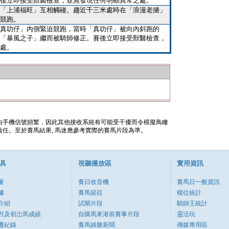
後立即接受獸醫檢查，並無發現任何明顯異常之處。
「上浦福旺」互相觸碰。趨近千三米處時在「浪漫老撾」
競跑。
真叻仔」內側緊迫競跑，當時「真叻仔」被向內斜跑的
「暴風之子」繼而被騎師修正。賽後立即接受獸醫檢查，
處。
內手機信號頻繁，因此其他接收系統有可能受干擾而令模擬鳥瞰
任。至於賽馬結果, 馬迷應參考實際的賽馬片段為準。
具
視聽播放區
實用資訊
量
賽日收音機
賽馬日一般資訊
據
賽馬節目
檔位統計
介紹
試閘片段
騎師王統計
對及初岀馬成績
自購馬來港前賽事片段
靈活玩
遷紀錄
賽馬娛樂新聞
傳媒專用區