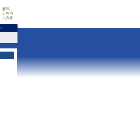
賽馬
足智彩
六合彩
少