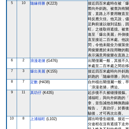
5
10
隨緣得勝
(K223)
接近四百米處時在被「爆
際向外斜跑。被查詢有關
置，直路上不要用鞭直至
時反應欠佳。他又說，儘
足夠前速以做到這點，因
旺」之後取得遮擋。被查
進至「爆出美麗」外側後
直至接近二百米處。他說
閃，令他未能全力催策坐
周俊樂應於末段用鞭的觀
表示滿意周俊樂在直路上
6
2
浪漫老撾
(G476)
出閘僅屬一般，其後不久
米處至二百米處之間在移
7
3
爆出美麗
(K155)
接近四百米處時向外斜跑
斜跑的「隨緣得勝」與向
8
7
定數
(H438)
自外檔出閘僅屬一般，早
「浪漫老撾」擠迫。
9
11
真叻仔
(K435)
起步後不久被碰撞後軀。
浦福旺」與向外斜跑的「
拿，並告誡他在轉換跑線之際
報告，「真叻仔」於賽後
驗後，才可再次出賽。
10
8
上浦福旺
(L102)
躍出時發生碰撞。接近一
分途程在沒有遮擋下走外