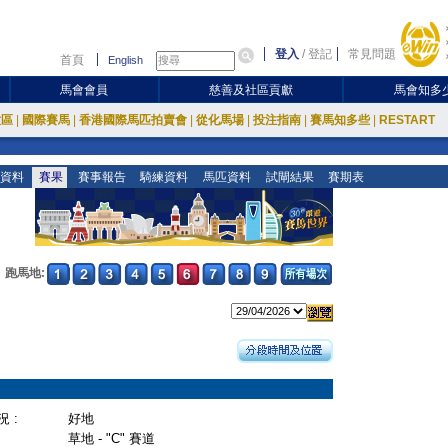
登入
/
登記
常見問題
首頁
English
馬會會員
慈善及社區貢獻
馬會知多
放區
|
國際賽馬
|
香港國際馬匹拍賣會
|
從化馬場
|
投注指南
|
賽馬知多些
|
RESTART
資料
賽果
賽事報告
騎練資料
馬匹資料
試閘結果
賽期表
跑馬地:
 :
好地
草地 - "C" 賽道