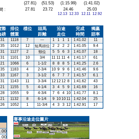
(27.81)
(51.53)
(1:15.99)
(1:41.02)
27.81
23.72
24.46
25.03
 :
12.13 12.33
12.11 12.92
實際
排位
檔位
頭馬
沿途
完成
獨贏
負磅
體重
距離
走位
時間
賠率
131
1118
7
---
1
1
1
1
1:41.02
11
135
1012
12
2
2
2
2
1:41.05
9.4
短馬頭位
131
1127
2
5
5
6
3
1:41.07
18
頸位
131
1101
10
3/4
11
11
11
4
1:41.17
61
121
1066
6
1-1/2
8
8
8
5
1:41.25
2.6
135
1183
4
2-3/4
10
9
9
6
1:41.46
9.6
133
1167
3
3-1/2
6
7
7
7
1:41.57
6.1
131
1143
11
3-3/4
12
12
12
8
1:41.62
43
121
1155
5
4-1/4
3
4
5
9
1:41.69
16
128
1055
9
4-3/4
7
6
4
10
1:41.77
8.1
121
1132
8
6-1/4
9
10
10
11
1:42.04
25
126
1052
1
11-3/4
4
3
3
12
1:42.91
17
賽事沿途走位圖片
.00
.00