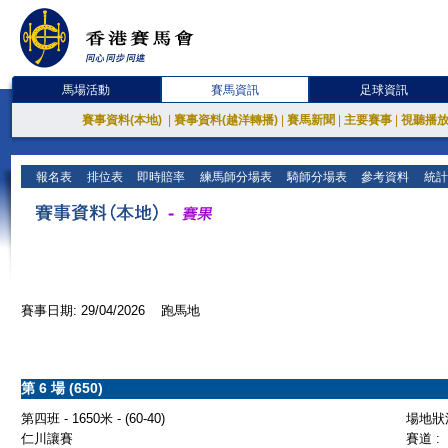
馬場活動
賽馬資訊
足球資訊
賽事資料(本地)
|
賽事資料(越洋轉播)
|
賽馬新聞
|
主要賽事
|
視聽播
報名表
排位表
即時賠率
練馬師分場表
騎師分場表
參考資料
統計
賽事日期: 29/04/2026 跑馬地
第 6 場 (650)
第四班 - 1650米 - (60-40)
場地狀況
仁川讓賽
賽道 :