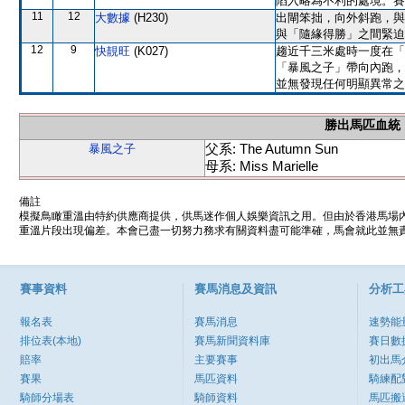
陷入略為不利的處境。賽
11
12
大數據
(H230)
出閘笨拙，向外斜跑，與
與「隨緣得勝」之間緊迫
12
9
快靚旺
(K027)
趨近千三米處時一度在「
「暴風之子」帶向內跑，
並無發現任何明顯異常之
勝出馬匹血統
父系: The Autumn Sun
暴風之子
母系: Miss Marielle
備註
模擬鳥瞰重溫由特約供應商提供，供馬迷作個人娛樂資訊之用。但由於香港馬場
重溫片段出現偏差。本會已盡一切努力務求有關資料盡可能準確，馬會就此並無責
賽事資料
賽馬消息及資訊
分析工
報名表
賽馬消息
速勢能
排位表(本地)
賽馬新聞資料庫
賽日數
賠率
主要賽事
初出馬
賽果
馬匹資料
騎練配
騎師分場表
騎師資料
馬匹搬