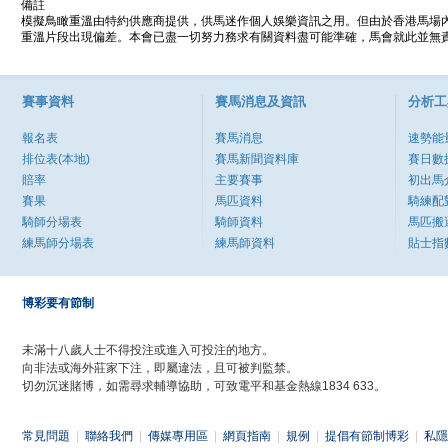
備註
模擬鳥瞰重溫由特約供應商提供，供馬迷作個人娛樂資訊之用。但由於香港馬場
重溫片段出現偏差。本會已盡一切努力務求有關資料盡可能準確，馬會就此並無責
賽事資料
賽馬消息及資訊
分析工
報名表
賽馬消息
速勢能
排位表(本地)
賽馬新聞資料庫
賽日數
賠率
主要賽事
初出馬
賽果
馬匹資料
騎練配
騎師分場表
騎師資料
馬匹搬
練馬師分場表
練馬師資料
貼士指
博彩要有節制
未滿十八歲人士不得投注或進入可投注的地方。
向非法或海外莊家下注，即屬違法，且可被判監禁。
切勿沉迷賭博，如需尋求輔導協助，可致電平和基金熱線1834 633。
常見問題
|
聯絡我們
|
傳媒專用區
|
網頁指南
|
規例
|
提倡有節制博彩
|
私隱