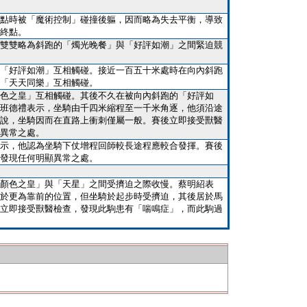
點時被「魔術控制」碰撞後軀，因而略為失去平衡，導致
終點。
雙雙略為斜跑的「燭光晚餐」與「好評如潮」之間緊迫競
「好評如潮」互相觸碰。接近一百五十米處時在向內斜跑
「天天同樂」互相觸碰。
色之皇」互相觸碰。其後不久在被向內斜跑的「好評如
班德禮表示，坐騎由千四米縮程至一千米角逐，他須沿途
說，坐騎因而在直路上衝刺僅屬一般。賽後立即接受獸醫
異常之處。
示，他認為坐騎下仗增程回師較長途程應較合發揮。賽後
發現任何明顯異常之處。
顏色之皇」與「天星」之間受擠迫之際收慢。蔡明紹表
於更為靠前的位置，但坐騎於起步時受擠迫，其後居於馬
立即接受獸醫檢查，發現此駒患有「喘鳴症」，而此駒過