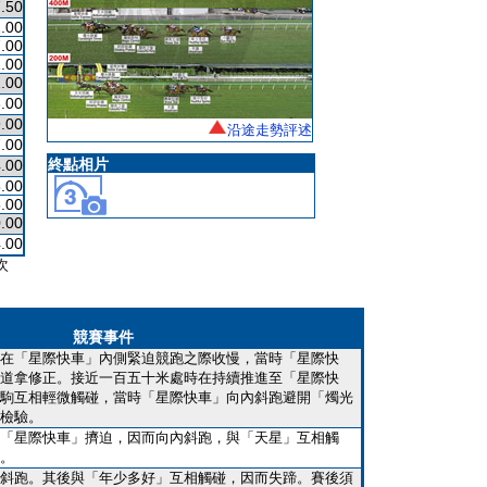
.50
.00
.00
.00
.00
.00
.00
沿途走勢評述
.00
終點相片
.00
.00
.00
.00
.00
次
競賽事件
在「星際快車」內側緊迫競跑之際收慢，當時「星際快
道拿修正。接近一百五十米處時在持續推進至「星際快
駒互相輕微觸碰，當時「星際快車」向內斜跑避開「燭光
檢驗。
「星際快車」擠迫，因而向內斜跑，與「天星」互相觸
。
斜跑。其後與「年少多好」互相觸碰，因而失蹄。賽後須