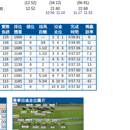
(12.52)
(34.12)
(56.81)
12.52
21.60
22.69
 :
10.50 11.10
11.17 11.52
實際
排位
檔位
頭馬
沿途
完成
獨贏
負磅
體重
距離
走位
時間
賠率
125
1068
4
---
2
3
1
0:56.81
6
108
1136
8
3/4
5
4
2
0:56.95
11
130
1089
5
1-1/2
7
6
3
0:57.06
3.2
115
1149
2
1-1/2
3
2
4
0:57.07
7.2
119
1072
1
2
4
5
5
0:57.12
7.1
135
1139
9
2
1
1
6
0:57.15
13
115
1106
7
5
9
8
7
0:57.60
8.9
117
1092
3
5-1/4
8
7
8
0:57.65
18
113
1185
10
5-3/4
6
10
9
0:57.72
42
115
1062
6
7
10
9
10
0:57.92
10
賽事沿途走位圖片
.00
.50
.00
.50