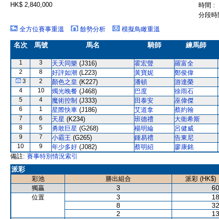
HK$ 2,840,000
時間 :
分段時間
全方位賽事重溫
餘勢分析
模擬鳥瞰重溫
名次
馬號
馬名
騎師
練馬師
1
3
天天同樂
(J316)
霍宏聲
羅富全
2
8
好評如潮
(L223)
黃寶妮
鄭俊偉
3
2
顏色之皇
(K227)
潘頓
游達榮
4
10
燭光晚餐
(J468)
巴度
徐雨石
5
4
魔術控制
(J333)
田泰安
巫偉傑
6
1
星際快車
(J186)
艾道拿
蔡約翰
7
6
天星
(K234)
班德禮
大衛希斯
8
5
勇敢巨星
(G268)
楊明綸
呂健威
9
7
小霸王
(G265)
鍾易禮
告東尼
10
9
年少多好
(J082)
蔡明紹
廖康銘
備註:
賽事特別情況索引
派彩
彩池
勝出組合
派彩 (HK$)
3
60
獨贏
3
18
位置
8
32
2
13