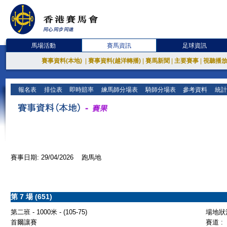
馬場活動
賽馬資訊
足球資訊
賽事資料(本地)
|
賽事資料(越洋轉播)
|
賽馬新聞
|
主要賽事
|
視聽播
報名表
排位表
即時賠率
練馬師分場表
騎師分場表
參考資料
統計
賽事日期: 29/04/2026 跑馬地
第 7 場 (651)
第二班 - 1000米 - (105-75)
場地狀況
首爾讓賽
賽道 :