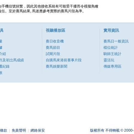
內手機信號頻繁，因此其他接收系統有可能受干擾而令模擬鳥瞰
任。至於賽馬結果, 馬迷應參考實際的賽馬片段為準。
具
視聽播放區
實用資訊
量
賽日收音機
賽馬日一般資訊
據
賽馬節目
檔位統計
介紹
試閘片段
騎師王統計
對及初岀馬成績
自購馬來港前賽事片段
靈活玩
遷紀錄
賽馬娛樂新聞
傳媒專用區
數
條款
|
免責聲明
|
網絡保安
版權所有 不得轉載 © 2000