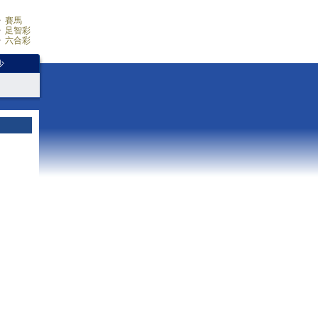
賽馬
足智彩
六合彩
少