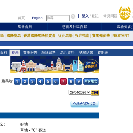
登入
/
登記
常見問題
首頁
English
馬會會員
慈善及社區貢獻
馬會知多
放區
|
國際賽馬
|
香港國際馬匹拍賣會
|
從化馬場
|
投注指南
|
賽馬知多些
|
RESTART
資料
賽果
賽事報告
騎練資料
馬匹資料
試閘結果
賽期表
跑馬地:
 :
好地
草地 - "C" 賽道