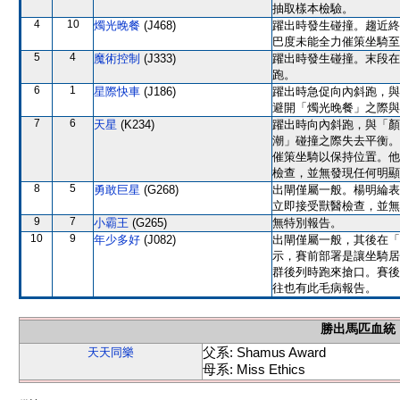
抽取樣本檢驗。
4
10
燭光晚餐
(J468)
躍出時發生碰撞。趨近終
巴度未能全力催策坐騎至
5
4
魔術控制
(J333)
躍出時發生碰撞。末段在
跑。
6
1
星際快車
(J186)
躍出時急促向內斜跑，與
避開「燭光晚餐」之際與
7
6
天星
(K234)
躍出時向內斜跑，與「顏
潮」碰撞之際失去平衡。
催策坐騎以保持位置。他
檢查，並無發現任何明顯
8
5
勇敢巨星
(G268)
出閘僅屬一般。楊明綸表
立即接受獸醫檢查，並無
9
7
小霸王
(G265)
無特別報告。
10
9
年少多好
(J082)
出閘僅屬一般，其後在「
示，賽前部署是讓坐騎居
群後列時跑來搶口。賽後
往也有此毛病報告。
勝出馬匹血統
父系: Shamus Award
天天同樂
母系: Miss Ethics