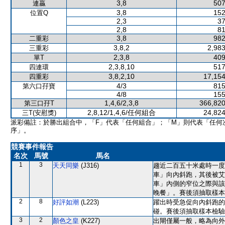
3,8
507
連贏
3,8
152
位置Q
2,3
37
2,8
81
3,8
982
二重彩
3,8,2
2,983
三重彩
2,3,8
409
單T
2,3,8,10
517
四連環
3,8,2,10
17,154
四重彩
4/3
815
第六口孖寶
4/8
155
1,4,6/2,3,8
366,820
第三口孖T
2,8,12/1,4,6/任何組合
24,824
三T(安慰獎)
派彩備註：於勝出組合中，「F」代表「任何組合」；「M」則代表「任何
序」。
競賽事件報告
名次
馬號
馬名
1
3
天天同樂
(J316)
趨近二百五十米處時一度
車」向內斜跑，其後被艾
車」內側的窄位之際與該
晚餐」。賽後須抽取樣本
2
8
好評如潮
(L223)
躍出時受急促向內斜跑的
碰。賽後須抽取樣本檢驗
3
2
顏色之皇
(K227)
出閘僅屬一般，略為向外