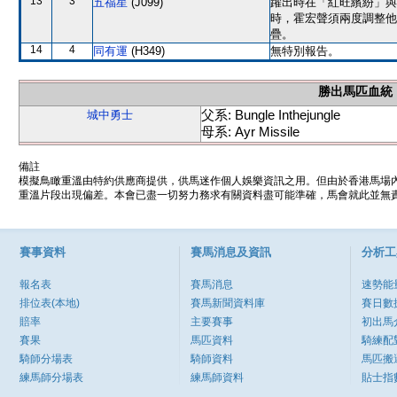
13
3
五福星
(J099)
躍出時在「紅旺繽紛」與
時，霍宏聲須兩度調整他
疊。
14
4
同有運
(H349)
無特別報告。
勝出馬匹血統
父系: Bungle Inthejungle
城中勇士
母系: Ayr Missile
備註
模擬鳥瞰重溫由特約供應商提供，供馬迷作個人娛樂資訊之用。但由於香港馬場
重溫片段出現偏差。本會已盡一切努力務求有關資料盡可能準確，馬會就此並無責
賽事資料
賽馬消息及資訊
分析工
報名表
賽馬消息
速勢能
排位表(本地)
賽馬新聞資料庫
賽日數
賠率
主要賽事
初出馬
賽果
馬匹資料
騎練配
騎師分場表
騎師資料
馬匹搬
練馬師分場表
練馬師資料
貼士指