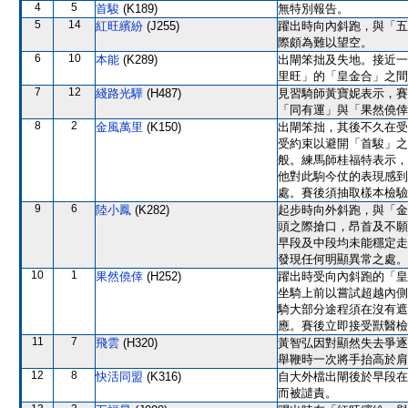
4
5
首駿
(K189)
無特別報告。
5
14
紅旺繽紛
(J255)
躍出時向內斜跑，與「五
際頗為難以望空。
6
10
本能
(K289)
出閘笨拙及失地。接近一
里旺」的「皇金合」之間
7
12
綫路光驊
(H487)
見習騎師黃寶妮表示，賽
「同有運」與「果然僥倖
8
2
金風萬里
(K150)
出閘笨拙，其後不久在受
受約束以避開「首駿」之
般。練馬師桂福特表示，
他對此駒今仗的表現感到
處。賽後須抽取樣本檢驗
9
6
陸小鳳
(K282)
起步時向外斜跑，與「金
頭之際搶口，昂首及不願
早段及中段均未能穩定走
發現任何明顯異常之處。
10
1
果然僥倖
(H252)
躍出時受向內斜跑的「皇
坐騎上前以嘗試超越內側
騎大部分途程須在沒有遮
應。賽後立即接受獸醫檢
11
7
飛雲
(H320)
黃智弘因對顯然失去爭逐
舉鞭時一次將手抬高於肩
12
8
快活同盟
(K316)
自大外檔出閘後於早段在
而被譴責。