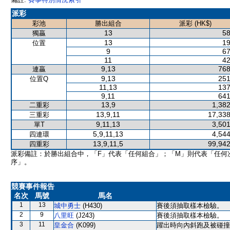
派彩
彩池
勝出組合
派彩 (HK$)
13
58
獨贏
13
19
位置
9
67
11
42
9,13
768
連贏
9,13
251
位置Q
11,13
137
9,11
641
13,9
1,382
二重彩
13,9,11
17,338
三重彩
9,11,13
3,501
單T
5,9,11,13
4,544
四連環
13,9,11,5
99,942
四重彩
派彩備註：於勝出組合中，「F」代表「任何組合」；「M」則代表「任何
序」。
競賽事件報告
名次
馬號
馬名
1
13
城中勇士
(H430)
賽後須抽取樣本檢驗。
2
9
八里旺
(J243)
賽後須抽取樣本檢驗。
3
11
皇金合
(K099)
躍出時向內斜跑及被碰撞