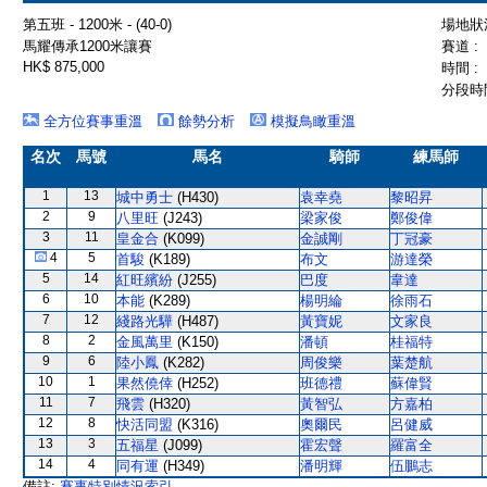
第五班 - 1200米 - (40-0)
場地狀況
馬耀傳承1200米讓賽
賽道 :
HK$ 875,000
時間 :
分段時間
全方位賽事重溫
餘勢分析
模擬鳥瞰重溫
名次
馬號
馬名
騎師
練馬師
1
13
城中勇士
(H430)
袁幸堯
黎昭昇
2
9
八里旺
(J243)
梁家俊
鄭俊偉
3
11
皇金合
(K099)
金誠剛
丁冠豪
4
5
首駿
(K189)
布文
游達榮
5
14
紅旺繽紛
(J255)
巴度
韋達
6
10
本能
(K289)
楊明綸
徐雨石
7
12
綫路光驊
(H487)
黃寶妮
文家良
8
2
金風萬里
(K150)
潘頓
桂福特
9
6
陸小鳳
(K282)
周俊樂
葉楚航
10
1
果然僥倖
(H252)
班德禮
蘇偉賢
11
7
飛雲
(H320)
黃智弘
方嘉柏
12
8
快活同盟
(K316)
奧爾民
呂健威
13
3
五福星
(J099)
霍宏聲
羅富全
14
4
同有運
(H349)
潘明輝
伍鵬志
備註:
賽事特別情況索引