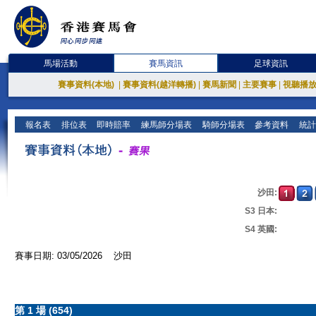
馬場活動
賽馬資訊
足球資訊
賽事資料(本地)
|
賽事資料(越洋轉播)
|
賽馬新聞
|
主要賽事
|
視聽播
報名表
排位表
即時賠率
練馬師分場表
騎師分場表
參考資料
統計
沙田:
S3 日本:
S4 英國:
賽事日期: 03/05/2026 沙田
第 1 場 (654)