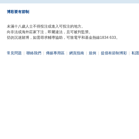
博彩要有節制
未滿十八歲人士不得投注或進入可投注的地方。
向非法或海外莊家下注，即屬違法，且可被判監禁。
切勿沉迷賭博，如需尋求輔導協助，可致電平和基金熱線1834 633。
常見問題
|
聯絡我們
|
傳媒專用區
|
網頁指南
|
規例
|
提倡有節制博彩
|
私隱