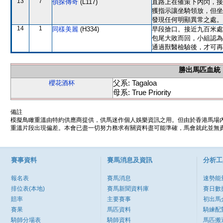
13
7
偵探傳奇
(L117)
直路上在催策下內閃，接
獲指示讓坐騎領放，但坐
發現任何明顯異常之處。
14
1
同樣美麗
(H334)
早段搶口。接近九百米處
包尾大敗而回，小組認為
通過獸醫檢驗後，才可再
勝出馬匹血統
父系: Tagaloa
櫻花酒杯
母系: True Priority
備註
模擬鳥瞰重溫由特約供應商提供，供馬迷作個人娛樂資訊之用。但由於香港馬場
重溫片段出現偏差。本會已盡一切努力務求有關資料盡可能準確，馬會就此並無責
賽事資料
賽馬消息及資訊
分析工
報名表
賽馬消息
速勢能
排位表(本地)
賽馬新聞資料庫
賽日數
賠率
主要賽事
初出馬
賽果
馬匹資料
騎練配
騎師分場表
騎師資料
馬匹搬