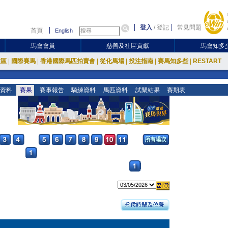
登入
/
登記
常見問題
首頁
English
馬會會員
慈善及社區貢獻
馬會知多
放區
|
國際賽馬
|
香港國際馬匹拍賣會
|
從化馬場
|
投注指南
|
賽馬知多些
|
RESTART
資料
賽果
賽事報告
騎練資料
馬匹資料
試閘結果
賽期表