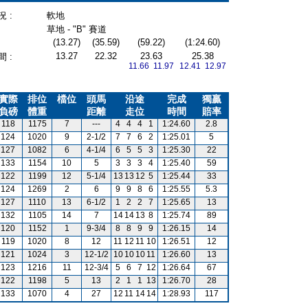
 :
軟地
草地 - "B" 賽道
(13.27)
(35.59)
(59.22)
(1:24.60)
13.27
22.32
23.63
25.38
 :
11.66 11.97
12.41 12.97
實際
排位
檔位
頭馬
沿途
完成
獨贏
負磅
體重
距離
走位
時間
賠率
118
1175
7
---
4
4
4
1
1:24.60
2.8
124
1020
9
2-1/2
7
7
6
2
1:25.01
5
127
1082
6
4-1/4
6
5
5
3
1:25.30
22
133
1154
10
5
3
3
3
4
1:25.40
59
122
1199
12
5-1/4
13
13
12
5
1:25.44
33
124
1269
2
6
9
9
8
6
1:25.55
5.3
127
1110
13
6-1/2
1
2
2
7
1:25.65
13
132
1105
14
7
14
14
13
8
1:25.74
89
120
1152
1
9-3/4
8
8
9
9
1:26.15
14
119
1020
8
12
11
12
11
10
1:26.51
12
121
1024
3
12-1/2
10
10
10
11
1:26.60
13
123
1216
11
12-3/4
5
6
7
12
1:26.64
67
122
1198
5
13
2
1
1
13
1:26.70
28
133
1070
4
27
12
11
14
14
1:28.93
117