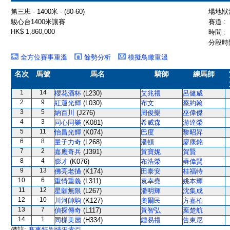
第三班 - 1400米 - (80-60)
場地狀況
駿心台1400米讓賽
賽道 :
HK$ 1,860,000
時間 :
分段時間
全方位賽事重溫
餘勢分析
模擬鳥瞰重溫
名次
馬號
馬名
騎師
練馬師
1
14
櫻花酒杯
(L230)
艾兆禮
呂健威
2
9
紅運光輝
(L030)
布文
蔡約翰
3
5
納百川
(J276)
周俊樂
巫偉傑
4
3
同心同樂
(K081)
希威森
游達榮
5
11
怡昌光輝
(K074)
巴度
黎昭昇
6
8
量子力奇
(L268)
潘頓
廖康銘
7
2
嘉應奇兵
(J391)
黃寶妮
賀賢
8
4
膨才
(K076)
布浩榮
蘇偉賢
9
13
佛亮老撾
(K174)
田泰安
桂福特
10
6
重情重義
(L311)
袁幸堯
姚本輝
11
12
星願無限
(L267)
潘明輝
沈集成
12
10
川河帥駒
(K127)
奧爾民
方嘉柏
13
7
偵探傳奇
(L117)
黃智弘
葉楚航
14
1
同樣美麗
(H334)
鍾易禮
告東尼
備註:
賽事特別情況索引