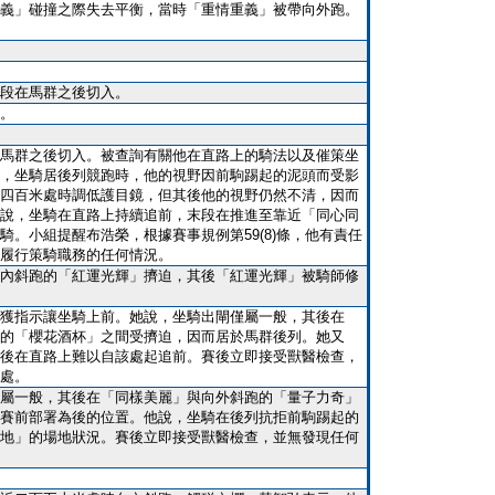
義」碰撞之際失去平衡，當時「重情重義」被帶向外跑。
段在馬群之後切入。
。
馬群之後切入。被查詢有關他在直路上的騎法以及催策坐
，坐騎居後列競跑時，他的視野因前駒踢起的泥頭而受影
四百米處時調低護目鏡，但其後他的視野仍然不清，因而
說，坐騎在直路上持續追前，末段在推進至靠近「同心同
騎。小組提醒布浩榮，根據賽事規例第59(8)條，他有責任
履行策騎職務的任何情況。
內斜跑的「紅運光輝」擠迫，其後「紅運光輝」被騎師修
獲指示讓坐騎上前。她說，坐騎出閘僅屬一般，其後在
的「櫻花酒杯」之間受擠迫，因而居於馬群後列。她又
後在直路上難以自該處起追前。賽後立即接受獸醫檢查，
處。
屬一般，其後在「同樣美麗」與向外斜跑的「量子力奇」
賽前部署為後的位置。他說，坐騎在後列抗拒前駒踢起的
地」的場地狀況。賽後立即接受獸醫檢查，並無發現任何