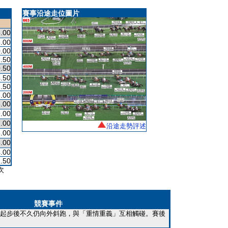
賽事沿途走位圖片
.00
.00
.00
.50
.50
.50
.50
.00
.00
.00
.00
沿途走勢評述
.00
.00
.00
.50
次
競賽事件
起步後不久仍向外斜跑，與「重情重義」互相觸碰。賽後