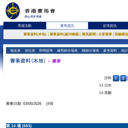
馬場活動
賽馬資訊
足球資訊
賽事資料(本地)
|
賽事資料(越洋轉播)
|
賽馬新聞
|
主要賽事
|
視聽播
報名表
排位表
即時賠率
練馬師分場表
騎師分場表
參考資料
統計
沙田:
S3 日本:
S4 英國:
賽事日期: 03/05/2026 沙田
第 10 場 (663)