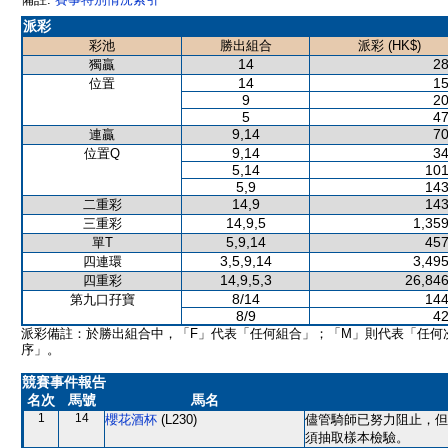
派彩
彩池
勝出組合
派彩 (HK$)
14
28
獨贏
14
15
位置
9
20
5
47
9,14
70
連贏
9,14
34
位置Q
5,14
101
5,9
143
14,9
143
二重彩
14,9,5
1,359
三重彩
5,9,14
457
單T
3,5,9,14
3,495
四連環
14,9,5,3
26,846
四重彩
8/14
144
第九口孖寶
8/9
42
派彩備註：於勝出組合中，「F」代表「任何組合」；「M」則代表「任何
序」。
競賽事件報告
名次
馬號
馬名
1
14
櫻花酒杯
(L230)
儘管騎師已努力阻止，但
須抽取樣本檢驗。