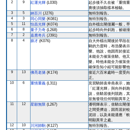
2
9
紅運光輝
(L030)
起步後不久在被「重情重
賽後須抽取樣本檢驗。
3
5
納百川
(J276)
無特別報告。
4
3
同心同樂
(K081)
無特別報告。
5
11
怡昌光輝
(K074)
自外檔出閘僅屬一般，早
6
8
量子力奇
(L268)
起步時向外斜跑，被碰撞
7
2
嘉應奇兵
(J391)
無特別報告。
8
4
膨才
(K076)
自大外檔出閘後於早段在
騎的力度時，布浩榮表示
響。他說，他因而於接近
未能全力催策坐騎。他又
樂」時他未能全力催策坐
確保告知小組可能影響他
9
13
佛亮老撾
(K174)
接近六百米處時一度受向
正。
10
6
重情重義
(L311)
見習騎師袁幸堯表示，她
「紅運光輝」與向外斜跑
說，坐騎居後列競跑，其
並無發現任何明顯異常之
11
12
星願無限
(L267)
潘明輝表示，坐騎出閘僅
之間受擠迫，因而居於較
泥頭，以及未能適應「軟
明顯異常之處。
12
10
川河帥駒
(K127)
無特別報告。