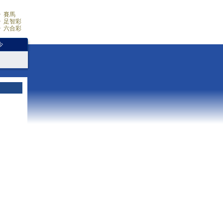
賽馬
足智彩
六合彩
少