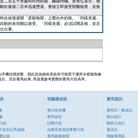
近二百五十米處時向內斜跑，觸碰內欄。黃智弘表示，他
騎於最後二百米迅速墮退。賽後立即接受獸醫檢查，並無
時在收慢避開「星願無限」之際向外斜跑。「同樣美麗」
此駒的表現難以接受。「同樣美麗」必須試閘及格，並且
次出賽。
內手機信號頻繁，因此其他接收系統有可能受干擾而令模擬鳥瞰
任。至於賽馬結果, 馬迷應參考實際的賽馬片段為準。
具
視聽播放區
實用資訊
量
賽日收音機
賽馬日一般資訊
據
賽馬節目
檔位統計
介紹
試閘片段
騎師王統計
對及初岀馬成績
自購馬來港前賽事片段
靈活玩
遷紀錄
賽馬娛樂新聞
傳媒專用區