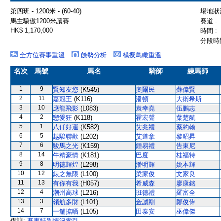
第四班 - 1200米 - (60-40)
場地狀況
馬主驕傲1200米讓賽
賽道 :
HK$ 1,170,000
時間 :
分段時間
全方位賽事重溫
餘勢分析
模擬鳥瞰重溫
名次
馬號
馬名
騎師
練馬師
1
9
賢知友您
(K545)
奧爾民
蘇偉賢
2
11
嘉冠王
(K116)
潘頓
大衛希斯
3
10
應龍飛影
(L083)
袁幸堯
伍鵬志
4
2
戀愛狂
(K118)
霍宏聲
葉楚航
5
1
八仟好運
(K582)
艾兆禮
蔡約翰
6
5
越駿聯歡
(L202)
艾道拿
黎昭昇
7
6
駿馬之光
(K159)
鍾易禮
告東尼
8
14
牛精豪情
(K181)
巴度
桂福特
9
8
明德輝煌
(L298)
潘明輝
姚本輝
10
12
錶之無限
(L100)
梁家俊
文家良
11
13
有你有我
(H057)
希威森
廖康銘
12
4
潮州高球
(L216)
班德禮
羅富全
13
3
領航多財
(L101)
金誠剛
鄭俊偉
14
7
一舖掂晒
(L105)
田泰安
巫偉傑
備註:
賽事特別情況索引