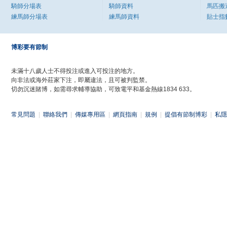
騎師分場表
騎師資料
馬匹搬
練馬師分場表
練馬師資料
貼士指
博彩要有節制
未滿十八歲人士不得投注或進入可投注的地方。
向非法或海外莊家下注，即屬違法，且可被判監禁。
切勿沉迷賭博，如需尋求輔導協助，可致電平和基金熱線1834 633。
常見問題
|
聯絡我們
|
傳媒專用區
|
網頁指南
|
規例
|
提倡有節制博彩
|
私隱