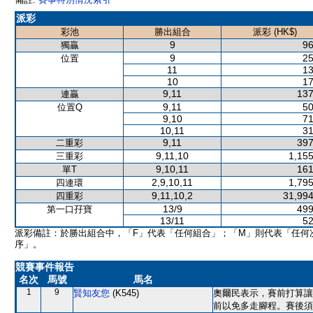
派彩
彩池
勝出組合
派彩 (HK$)
9
96
獨贏
9
25
位置
11
13
10
17
9,11
137
連贏
9,11
50
位置Q
9,10
71
10,11
31
9,11
397
二重彩
9,11,10
1,155
三重彩
9,10,11
161
單T
2,9,10,11
1,795
四連環
9,11,10,2
31,994
四重彩
13/9
499
第一口孖寶
13/11
52
派彩備註：於勝出組合中，「F」代表「任何組合」；「M」則代表「任何
序」。
競賽事件報告
名次
馬號
馬名
1
9
賢知友您
(K545)
奧爾民表示，賽前打算讓
前以免多走腳程。賽後須