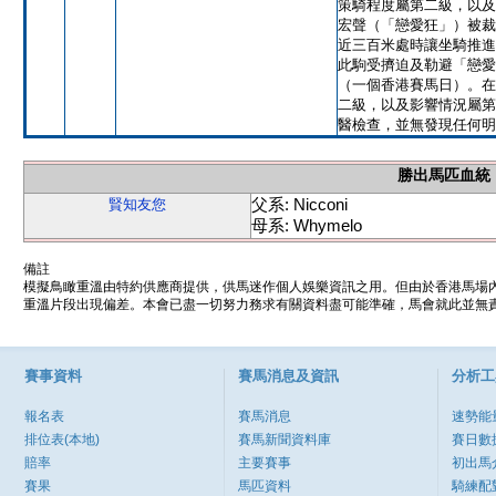
策騎程度屬第二級，以及
宏聲（「戀愛狂」）被裁
近三百米處時讓坐騎推進
此駒受擠迫及勒避「戀愛
（一個香港賽馬日）。在
二級，以及影響情況屬第
醫檢查，並無發現任何明
勝出馬匹血統
父系: Nicconi
賢知友您
母系: Whymelo
備註
模擬鳥瞰重溫由特約供應商提供，供馬迷作個人娛樂資訊之用。但由於香港馬場
重溫片段出現偏差。本會已盡一切努力務求有關資料盡可能準確，馬會就此並無責
賽事資料
賽馬消息及資訊
分析工
報名表
賽馬消息
速勢能
排位表(本地)
賽馬新聞資料庫
賽日數
賠率
主要賽事
初出馬
賽果
馬匹資料
騎練配