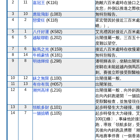
2
11
嘉冠王
(K116)
跑離六百米處時在搶口之
友您」外側以推進之際收
3
10
應龍飛影
(L083)
無特別報告。
4
2
戀愛狂
(K118)
霍宏聲因於接近三百米處
晒」）。
5
1
八仟好運
(K582)
艾兆禮因於接近八百米處
6
5
越駿聯歡
(L202)
出閘僅屬一般。三百五十
度難以望空。
7
6
駿馬之光
(K159)
接近八百米處時在收慢避
8
14
牛精豪情
(K181)
無特別報告。
9
8
明德輝煌
(L298)
潘明輝表示，坐騎出閘笨
坐騎在未能超越內側馬匹
刺。賽後立即接受獸醫檢
10
12
錶之無限
(L100)
出閘僅屬一般。
11
13
有你有我
(H057)
出閘笨拙。
12
4
潮州高球
(L216)
出閘僅屬一般，向外斜跑
在向內斜跑避開「一舖掂
受獸醫檢查，並無發現任
13
3
領航多財
(L101)
起步時發生大力碰撞。接
14
7
一舖掂晒
(L105)
起步時發生大力碰撞。艾
100(1)條〕，事緣
跑，導致「領航多財」受
其後向內斜跑及擠壓「潮
馬地賽事停賽（一個香港