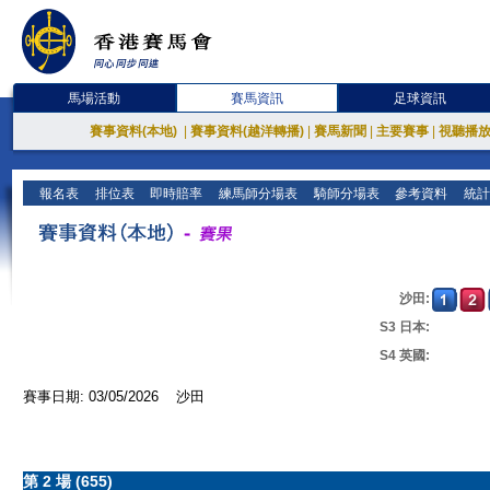
馬場活動
賽馬資訊
足球資訊
賽事資料(本地)
|
賽事資料(越洋轉播)
|
賽馬新聞
|
主要賽事
|
視聽播
報名表
排位表
即時賠率
練馬師分場表
騎師分場表
參考資料
統計
沙田:
S3 日本:
S4 英國:
賽事日期: 03/05/2026 沙田
第 2 場 (655)