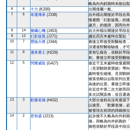
略為向內斜跑時未能佔取
6
4
十力
(K200)
出閘僅屬一般。
7
6
幸運傳承
(J338)
自外檔出閘後於早段在馬
慢避開「幻影旋風」的後
歲月」的後蹄，因而向外
8
14
樂矚心機
(J453)
自大外檔出閘後於早段在
9
12
幻影旋風
(J271)
趨近四百米處時在緊貼「
10
7
歷險大將
(J344)
賽後立即接受獸醫檢查，
須通過獸醫檢驗後，才可
11
8
運來勇士
(H229)
黃智弘報告，坐騎於早段
刺。賽後立即接受獸醫檢
12
5
閃耀威龍
(G427)
接近千五米處時收慢避開
（見習騎師黃寶妮）帶向
處時發生碰撞。見習騎師
催策坐騎以佔取前列位置
為後的位置。賽後立即接
在近仗中第二次大敗而回
多次試閘及格，並且通過
13
3
歡樂老撾
(H432)
大部分途程在沒有遮擋下
以接受。「歡樂老撾」必
被發現右前蹄的蹄鐵移位
14
2
君智盛
(J213)
起步後不久略為向外斜跑
撾」與略為向外斜跑的「
雖然坐騎於早段及中段沿