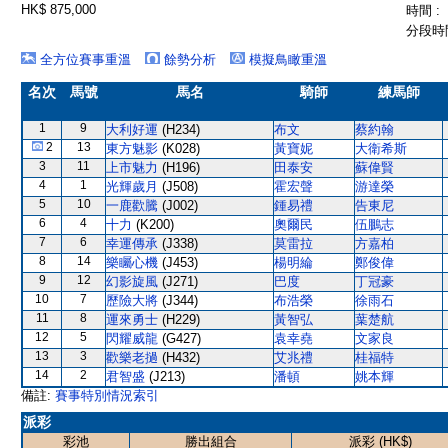
HK$ 875,000
時間 :
分段時間
全方位賽事重溫
餘勢分析
模擬鳥瞰重溫
名次
馬號
馬名
騎師
練馬師
1
9
大利好運
(H234)
布文
蔡約翰
2
13
東方魅影
(K028)
黃寶妮
大衛希斯
3
11
上市魅力
(H196)
田泰安
蘇偉賢
4
1
光輝歲月
(J508)
霍宏聲
游達榮
5
10
一鹿歡騰
(J002)
鍾易禮
告東尼
6
4
十力
(K200)
奧爾民
伍鵬志
7
6
幸運傳承
(J338)
莫雷拉
方嘉柏
8
14
樂矚心機
(J453)
楊明綸
鄭俊偉
9
12
幻影旋風
(J271)
巴度
丁冠豪
10
7
歷險大將
(J344)
布浩榮
徐雨石
11
8
運來勇士
(H229)
黃智弘
葉楚航
12
5
閃耀威龍
(G427)
袁幸堯
文家良
13
3
歡樂老撾
(H432)
艾兆禮
桂福特
14
2
君智盛
(J213)
潘頓
姚本輝
備註:
賽事特別情況索引
派彩
彩池
勝出組合
派彩 (HK$)