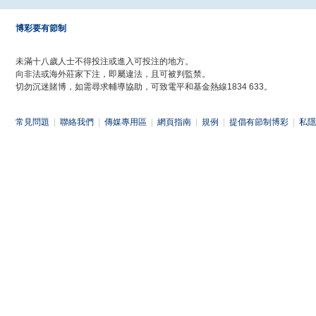
博彩要有節制
未滿十八歲人士不得投注或進入可投注的地方。
向非法或海外莊家下注，即屬違法，且可被判監禁。
切勿沉迷賭博，如需尋求輔導協助，可致電平和基金熱線1834 633。
常見問題
|
聯絡我們
|
傳媒專用區
|
網頁指南
|
規例
|
提倡有節制博彩
|
私隱