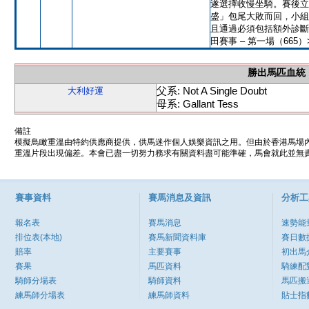
遂選擇收慢坐騎。賽後立
盛」包尾大敗而回，小組
且通過必須包括額外診斷評
田賽事 – 第一場（66
勝出馬匹血統
父系: Not A Single Doubt
大利好運
母系: Gallant Tess
備註
模擬鳥瞰重溫由特約供應商提供，供馬迷作個人娛樂資訊之用。但由於香港馬場
重溫片段出現偏差。本會已盡一切努力務求有關資料盡可能準確，馬會就此並無責
賽事資料
賽馬消息及資訊
分析工
報名表
賽馬消息
速勢能
排位表(本地)
賽馬新聞資料庫
賽日數
賠率
主要賽事
初出馬
賽果
馬匹資料
騎練配
騎師分場表
騎師資料
馬匹搬
練馬師分場表
練馬師資料
貼士指