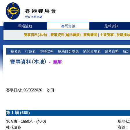
馬場活動
賽馬資訊
足球資訊
賽事資料(本地)
|
賽事資料(越洋轉播)
|
賽馬新聞
|
主要賽事
|
視聽播
報名表
排位表
即時賠率
練馬師分場表
騎師分場表
參考資料
統計
賽事日期: 06/05/2026 沙田
第 1 場 (665)
第五班 - 1650米 - (40-0)
場地狀況
桂花讓賽
賽道 :