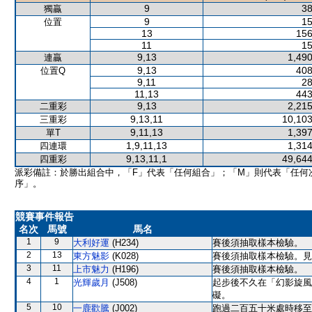
9
38
獨贏
9
15
位置
13
156
11
15
9,13
1,490
連贏
9,13
408
位置Q
9,11
28
11,13
443
9,13
2,215
二重彩
9,13,11
10,103
三重彩
9,11,13
1,397
單T
1,9,11,13
1,314
四連環
9,13,11,1
49,644
四重彩
派彩備註：於勝出組合中，「F」代表「任何組合」；「M」則代表「任何
序」。
競賽事件報告
名次
馬號
馬名
1
9
大利好運
(H234)
賽後須抽取樣本檢驗。
2
13
東方魅影
(K028)
賽後須抽取樣本檢驗。見
3
11
上市魅力
(H196)
賽後須抽取樣本檢驗。
4
1
光輝歲月
(J508)
起步後不久在「幻影旋風
礙。
5
10
一鹿歡騰
(J002)
跑過二百五十米處時移至