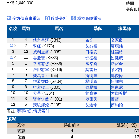
HK$ 2,840,000
時間 :
分段時間
全方位賽事重溫
餘勢分析
模擬鳥瞰重溫
名次
馬號
馬名
騎師
練馬師
1
4
錶之星河
(J343)
布文
文家良
2
2
翠紅
(K173)
艾兆禮
廖康銘
3
12
威利金箭
(L035)
田泰安
桂福特
4
11
喜慶寶
(K583)
班德禮
呂健威
5
1
幸運有您
(E356)
袁幸堯
羅富全
6
6
燈胆將軍
(K218)
莫雷拉
黎昭昇
7
9
愛馬善
(H155)
潘明輝
鄭俊偉
8
7
維港智能
(G404)
楊明綸
伍鵬志
9
8
得道猴王
(J303)
鍾易禮
告東尼
10
10
天星
(K234)
黃寶妮
大衛希斯
11
3
賢者無敵
(H301)
奧爾民
賀賢
12
5
競駿輝煌
(J195)
艾道拿
蔡約翰
備註:
賽事特別情況索引
派彩
彩池
勝出組合
派彩 (HK$)
4
69
獨贏
4
17
位置