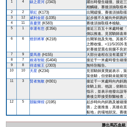
1
4
錶之星河
(J343)
躍出時發生碰撞。接近三
相觸碰。賽後須抽取樣本
2
2
翠紅
(K173)
出閘緩慢。賽後須抽取樣
3
12
威利金箭
(L035)
起步後不久被向外斜跑的
4
11
喜慶寶
(K583)
賽後須抽取樣本檢驗。
5
1
幸運有您
(E356)
接近三百五十米處時被「
側以推進。見習騎師袁幸
6
6
燈胆將軍
(K218)
出閘笨拙及失地。其後不
之際收慢。<11/5/20
於賽後翌晨右前腿不良於
7
9
愛馬善
(H155)
大部分途程在沒有遮擋下
8
7
維港智能
(G404)
接近千一米處時發生碰撞
9
8
得道猴王
(J303)
無特別報告。
10
10
天星
(K234)
見習騎師黃寶妮表示，策
策坐騎，但坐騎未能展現
11
3
賢者無敵
(H301)
接近千一米處時向內斜跑
坐騎上前。他說，坐騎出
指示，並表示他發出該等
賽後立即接受獸醫檢查，
12
5
競駿輝煌
(J195)
起步時向內斜跑及被碰撞
善」之後推進，其後在直
黏地」的場地狀況。賽後
勝出馬匹血統