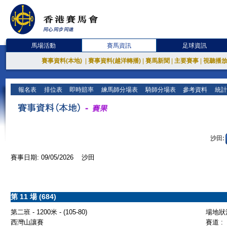
馬場活動
賽馬資訊
足球資訊
賽事資料(本地)
|
賽事資料(越洋轉播)
|
賽馬新聞
|
主要賽事
|
視聽播
報名表
排位表
即時賠率
練馬師分場表
騎師分場表
參考資料
統計
沙田:
賽事日期: 09/05/2026 沙田
第 11 場 (684)
第二班 - 1200米 - (105-80)
場地狀況
西灣山讓賽
賽道 :