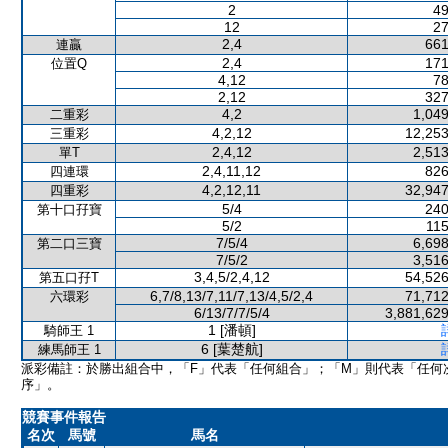
2
49
12
27
2,4
661
連贏
2,4
171
位置Q
4,12
78
2,12
327
4,2
1,049
二重彩
4,2,12
12,253
三重彩
2,4,12
2,513
單T
2,4,11,12
826
四連環
4,2,12,11
32,947
四重彩
5/4
240
第十口孖寶
5/2
115
7/5/4
6,698
第二口三寶
7/5/2
3,516
3,4,5/2,4,12
54,526
第五口孖T
6,7/8,13/7,11/7,13/4,5/2,4
71,712
六環彩
6/13/7/7/5/4
3,881,629
1 [潘頓]
騎師王 1
6 [葉楚航]
練馬師王 1
派彩備註：於勝出組合中，「F」代表「任何組合」；「M」則代表「任何
序」。
競賽事件報告
名次
馬號
馬名