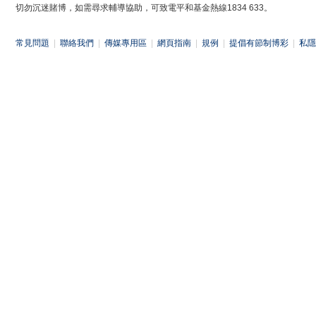
切勿沉迷賭博，如需尋求輔導協助，可致電平和基金熱線1834 633。
常見問題
|
聯絡我們
|
傳媒專用區
|
網頁指南
|
規例
|
提倡有節制博彩
|
私隱