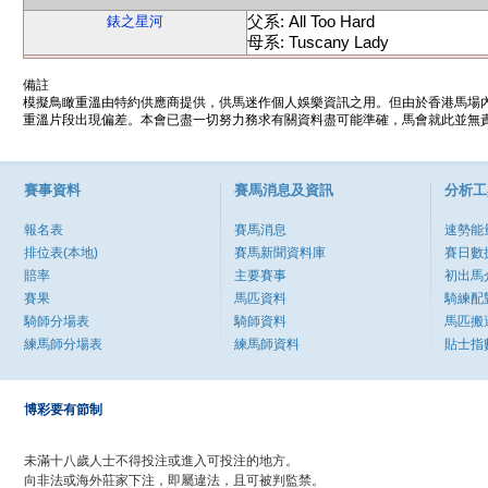
父系: All Too Hard
錶之星河
母系: Tuscany Lady
備註
模擬鳥瞰重溫由特約供應商提供，供馬迷作個人娛樂資訊之用。但由於香港馬場
重溫片段出現偏差。本會已盡一切努力務求有關資料盡可能準確，馬會就此並無責
賽事資料
賽馬消息及資訊
分析工
報名表
賽馬消息
速勢能
排位表(本地)
賽馬新聞資料庫
賽日數
賠率
主要賽事
初出馬
賽果
馬匹資料
騎練配
騎師分場表
騎師資料
馬匹搬
練馬師分場表
練馬師資料
貼士指
博彩要有節制
未滿十八歲人士不得投注或進入可投注的地方。
向非法或海外莊家下注，即屬違法，且可被判監禁。