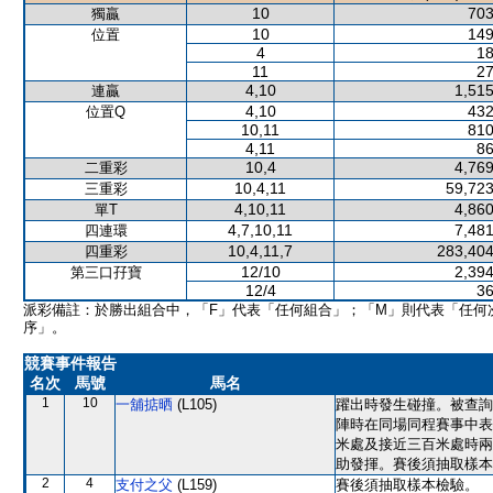
10
703
獨贏
10
149
位置
4
18
11
27
4,10
1,515
連贏
4,10
432
位置Q
10,11
810
4,11
86
10,4
4,769
二重彩
10,4,11
59,723
三重彩
4,10,11
4,860
單T
4,7,10,11
7,481
四連環
10,4,11,7
283,404
四重彩
12/10
2,394
第三口孖寶
12/4
36
派彩備註：於勝出組合中，「F」代表「任何組合」；「M」則代表「任何
序」。
競賽事件報告
名次
馬號
馬名
1
10
一舖掂晒
(L105)
躍出時發生碰撞。被查詢
陣時在同場同程賽事中表
米處及接近三百米處時兩
助發揮。賽後須抽取樣本
2
4
支付之父
(L159)
賽後須抽取樣本檢驗。