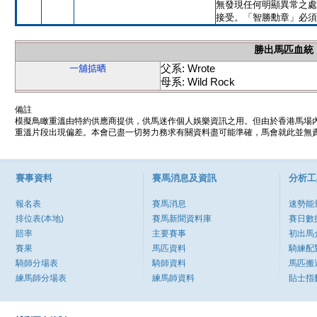
無發現任何明顯異常之處
接受。「智勝勳章」必須
勝出馬匹血統
父系: Wrote
一舖掂晒
母系: Wild Rock
備註
模擬鳥瞰重溫由特約供應商提供，供馬迷作個人娛樂資訊之用。但由於香港馬場
重溫片段出現偏差。本會已盡一切努力務求有關資料盡可能準確，馬會就此並無責
賽事資料
賽馬消息及資訊
分析工
報名表
賽馬消息
速勢能
排位表(本地)
賽馬新聞資料庫
賽日數
賠率
主要賽事
初出馬
賽果
馬匹資料
騎練配
騎師分場表
騎師資料
馬匹搬
練馬師分場表
練馬師資料
貼士指