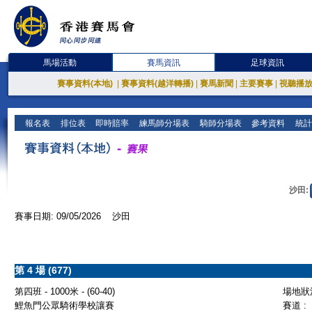
馬場活動
賽馬資訊
足球資訊
賽事資料(本地)
|
賽事資料(越洋轉播)
|
賽馬新聞
|
主要賽事
|
視聽播
報名表
排位表
即時賠率
練馬師分場表
騎師分場表
參考資料
統計
沙田:
賽事日期: 09/05/2026 沙田
第 4 場 (677)
第四班 - 1000米 - (60-40)
場地狀況
鯉魚門公眾騎術學校讓賽
賽道 :