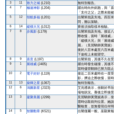
3
11
致力之城
(L210)
無特別報告。
4
7
極速神影
(L204)
躍出時向外斜跑，與「喜
「支付之父」之際未能被
5
12
領航多福
(L201)
出閘笨拙及失地。四百米
閃，難以策騎。
6
14
縱橫大兄
(L012)
賽後須抽取樣本檢驗。
7
8
步風影
(L179)
出閘笨拙及失地。接近八
際收慢，當時「展雄威」
「縱橫大兄」與「展雄威
麗」（見習騎師黃寶妮）
後於八百米處至六百米處
下途程上未能望空。
8
9
喜意
(L197)
出閘笨拙，其後不久在受
9
1
展雄威
(J405)
躍出時發生碰撞，其後不
當時儘管騎師已努力阻止
10
2
電子好好
(L119)
接近二百米處時在一度受
影」擠迫之際收慢，當時
11
13
燊輝之星
(L067)
無特別報告。
12
6
鴻圖新星
(J323)
艾兆禮表示，坐騎於早段
場地狀況。賽後立即接受
13
3
凝聚美麗
(J299)
見習騎師黃寶妮表示，坐
需時佔取前列位置。她說
醫檢查，並無發現任何明
14
5
智勝勳章
(K521)
出閘僅屬一般。巫顯東報