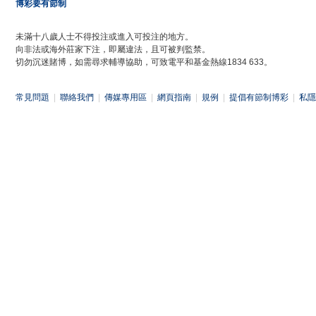
博彩要有節制
未滿十八歲人士不得投注或進入可投注的地方。
向非法或海外莊家下注，即屬違法，且可被判監禁。
切勿沉迷賭博，如需尋求輔導協助，可致電平和基金熱線1834 633。
常見問題
|
聯絡我們
|
傳媒專用區
|
網頁指南
|
規例
|
提倡有節制博彩
|
私隱