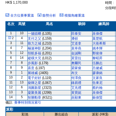
HK$ 1,170,000
時間 :
分段時間
全方位賽事重溫
餘勢分析
模擬鳥瞰重溫
名次
馬號
馬名
騎師
練馬師
1
10
一舖掂晒
(L105)
田泰安
巫偉傑
2
4
支付之父
(L159)
潘頓
葉楚航
3
11
致力之城
(L210)
艾道拿
大衛希斯
4
7
極速神影
(L204)
袁幸堯
姚本輝
5
12
領航多福
(L201)
金誠剛
鄭俊偉
6
14
縱橫大兄
(L012)
莫雷拉
黎昭昇
7
8
步風影
(L179)
奧爾民
伍鵬志
8
9
喜意
(L197)
梁家俊
呂健威
9
1
展雄威
(J405)
布文
廖康銘
10
2
電子好好
(L119)
何澤堯
文家良
11
13
燊輝之星
(L067)
鍾易禮
告東尼
12
6
鴻圖新星
(J323)
艾兆禮
蔡約翰
13
3
凝聚美麗
(J299)
黃寶妮
巫偉傑
14
5
智勝勳章
(K521)
巫顯東
蘇偉賢
備註:
賽事特別情況索引
派彩
彩池
勝出組合
派彩 (HK$)