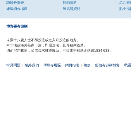
騎師分場表
騎師資料
馬匹搬
練馬師分場表
練馬師資料
貼士指
博彩要有節制
未滿十八歲人士不得投注或進入可投注的地方。
向非法或海外莊家下注，即屬違法，且可被判監禁。
切勿沉迷賭博，如需尋求輔導協助，可致電平和基金熱線1834 633。
常見問題
|
聯絡我們
|
傳媒專用區
|
網頁指南
|
規例
|
提倡有節制博彩
|
私隱