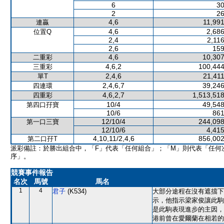
6
30
2
26
4,6
11,991
連贏
4,6
2,686
位置Q
2,4
2,11
2,6
159
4,6
10,307
二重彩
4,6,2
100,444
三重彩
2,4,6
21,411
單T
2,4,6,7
39,246
四連環
4,6,2,7
1,513,518
四重彩
10/4
49,548
第四口孖寶
10/6
861
12/10/4
244,098
第一口三寶
12/10/6
4,415
4,10,11/2,4,6
856,002
第二口孖T
派彩備註：於勝出組合中，「F」代表「任何組合」；「M」則代表「任何
序」。
競賽事件報告
名次
馬號
馬名
1
4
君子
(K534)
大部分途程在沒有遮擋下
示，他指示梁家俊讓此駒
是此駒表現進步的主因，
港前曾在愛爾蘭在相若的