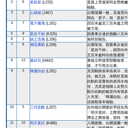
2
6
老鼠斑
(L233)
直路上受催策時走勢稚嫩
檢驗。
3
2
心雄雄
(J467)
出閘僅屬一般，其後受向
間在「君子」與「星辰千
4
7
電子騰飛
(L181)
四百米處至三百米處之間
被力策。
5
9
星辰千帥
(K325)
因賽事步速於跑離八百米
6
1
錶之浩瀚
(L106)
無特別報告。
7
8
潮流勇駒
(L209)
出閘笨拙。因賽事步速於
「星辰千帥」，因而向外
五百米處時在收慢避開「
8
12
最好玩
(H442)
賽後立即接受獸醫檢查，
後，才可再次出賽。
9
3
輝灑自如
(L281)
見習騎師袁幸堯表示，坐
佳。她又說，坐騎於直路
此駒於是賽前的表現令他
況，尤其是牠陣上走勢欠
顯示此駒的氣管內有很多
人失望。「輝灑自如」必
須抽取樣本檢驗。
10
5
三代至醒
(L207)
自外檔出閘後於早段在馬
「明天更好」之際受阻礙
擠迫之際收慢，當時「潮
11
10
明天更好
(K486)
入閘困難。出閘僅屬一般