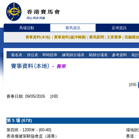
馬場活動
賽馬資訊
足球資訊
賽事資料(本地)
|
賽事資料(越洋轉播)
|
賽馬新聞
|
主要賽事
|
視聽播
報名表
排位表
即時賠率
練馬師分場表
騎師分場表
參考資料
統計
沙田:
賽事日期: 09/05/2026 沙田
第 5 場 (678)
第四班 - 1200米 - (60-40)
場地狀況
香港傷健策騎協會盃（讓賽）
賽道 :