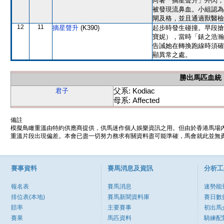
向著「摘星聲升」外閃，
被發現流鼻血。小組認為
閘及格，並且通過獸醫檢
12
11
摘星聲升
(K390)
起步時發生碰撞。早段搶
寶妮），當時「錶之浩瀚
告誡她在轉換跑線時須確
顯異常之處。
勝出馬匹血統
父系: Kodiac
君子
母系: Affected
備註
模擬鳥瞰重溫由特約供應商提供，供馬迷作個人娛樂資訊之用。但由於香港馬場
重溫片段出現偏差。本會已盡一切努力務求有關資料盡可能準確，馬會就此並無責
賽事資料
賽馬消息及資訊
分析工
報名表
賽馬消息
速勢能
排位表(本地)
賽馬新聞資料庫
賽日數
賠率
主要賽事
初出馬
賽果
馬匹資料
騎練配