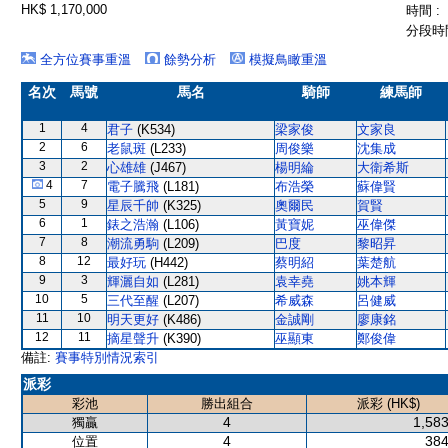
HK$ 1,170,000
時間 :
分段時間
全方位賽事重溫
餘勢分析
模擬鳥瞰重溫
名次
馬號
馬名
騎師
練馬師
1
4
君子
(K534)
梁家俊
文家良
2
6
老鼠斑
(L233)
周俊樂
沈集成
3
2
心雄雄
(J467)
楊明綸
大衛希斯
4
7
電子騰飛
(L181)
布浩榮
蘇偉賢
5
9
星辰千帥
(K325)
奧爾民
賀賢
6
1
錶之浩瀚
(L106)
黃寶妮
巫偉傑
7
8
潮流勇駒
(L209)
巴度
黎昭昇
8
12
最好玩
(H442)
蔡明紹
葉楚航
9
3
輝灑自如
(L281)
袁幸堯
姚本輝
10
5
三代至醒
(L207)
希威森
呂健威
11
10
明天更好
(K486)
金誠剛
廖康銘
12
11
摘星聲升
(K390)
巫顯東
鄭俊偉
備註:
賽事特別情況索引
派彩
彩池
勝出組合
派彩 (HK$)
4
1,583
獨贏
4
384
位置