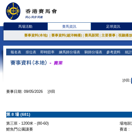
馬場活動
賽馬資訊
足球資訊
賽事資料(本地)
|
賽事資料(越洋轉播)
|
賽馬新聞
|
主要賽事
|
視聽播
報名表
排位表
即時賠率
練馬師分場表
騎師分場表
參考資料
統計
沙田:
賽事日期: 09/05/2026 沙田
第 8 場 (681)
第三班 - 1200米 - (80-60)
場地狀況
鯉魚門公園讓賽
賽道 :