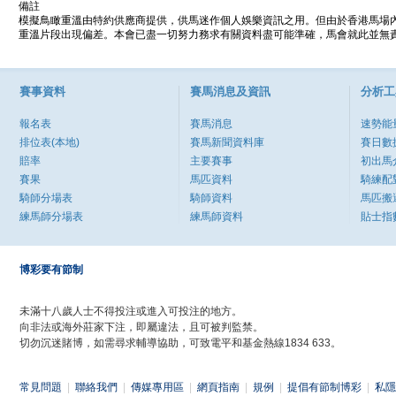
備註
模擬鳥瞰重溫由特約供應商提供，供馬迷作個人娛樂資訊之用。但由於香港馬場
重溫片段出現偏差。本會已盡一切努力務求有關資料盡可能準確，馬會就此並無責
賽事資料
賽馬消息及資訊
分析工
報名表
賽馬消息
速勢能
排位表(本地)
賽馬新聞資料庫
賽日數
賠率
主要賽事
初出馬
賽果
馬匹資料
騎練配
騎師分場表
騎師資料
馬匹搬
練馬師分場表
練馬師資料
貼士指
博彩要有節制
未滿十八歲人士不得投注或進入可投注的地方。
向非法或海外莊家下注，即屬違法，且可被判監禁。
切勿沉迷賭博，如需尋求輔導協助，可致電平和基金熱線1834 633。
常見問題
|
聯絡我們
|
傳媒專用區
|
網頁指南
|
規例
|
提倡有節制博彩
|
私隱