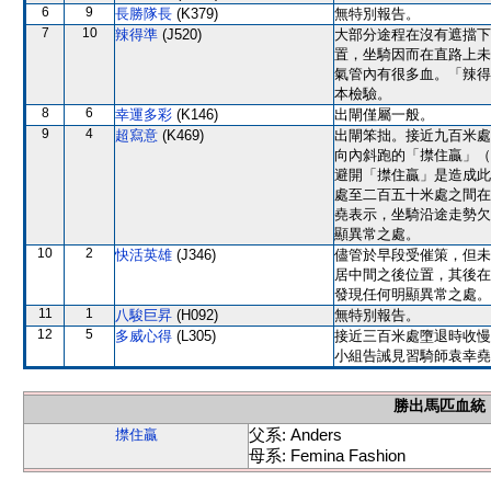
6
9
長勝隊長
(K379)
無特別報告。
7
10
辣得準
(J520)
大部分途程在沒有遮擋下
置，坐騎因而在直路上未
氣管內有很多血。「辣得
本檢驗。
8
6
幸運多彩
(K146)
出閘僅屬一般。
9
4
超寫意
(K469)
出閘笨拙。接近九百米處
向內斜跑的「㩒住贏」（
避開「㩒住贏」是造成此
處至二百五十米處之間在
堯表示，坐騎沿途走勢欠
顯異常之處。
10
2
快活英雄
(J346)
儘管於早段受催策，但未
居中間之後位置，其後在
發現任何明顯異常之處。
11
1
八駿巨昇
(H092)
無特別報告。
12
5
多威心得
(L305)
接近三百米處墮退時收慢
小組告誡見習騎師袁幸堯
勝出馬匹血統
父系: Anders
㩒住贏
母系: Femina Fashion