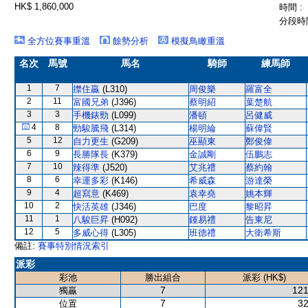
HK$ 1,860,000
時間 :
分段時間
全方位賽事重溫
餘勢分析
模擬鳥瞰重溫
名次
馬號
馬名
騎師
練馬師
1
7
㩒住贏
(L310)
周俊樂
羅富全
2
11
富國兄弟
(J396)
蔡明紹
葉楚航
3
3
手機錶勁
(L099)
潘頓
呂健威
4
8
勁駿騰飛
(L314)
楊明綸
蘇偉賢
5
12
自力更生
(G209)
巫顯東
鄭俊偉
6
9
長勝隊長
(K379)
金誠剛
伍鵬志
7
10
辣得準
(J520)
艾兆禮
蔡約翰
8
6
幸運多彩
(K146)
希威森
游達榮
9
4
超寫意
(K469)
袁幸堯
姚本輝
10
2
快活英雄
(J346)
巴度
黎昭昇
11
1
八駿巨昇
(H092)
鍾易禮
告東尼
12
5
多威心得
(L305)
班德禮
大衛希斯
備註:
賽事特別情況索引
派彩
彩池
勝出組合
派彩 (HK$)
7
121
獨贏
7
32
位置