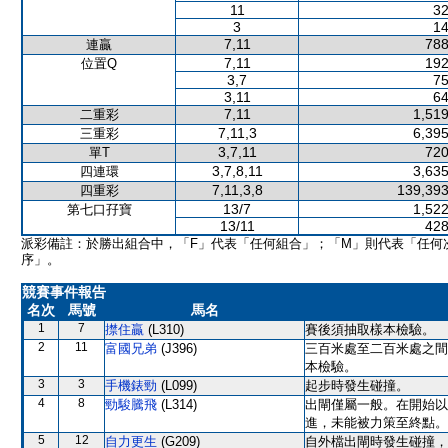
11
32
3
14
7,11
788
連贏
7,11
192
位置Q
3,7
75
3,11
64
7,11
1,519
二重彩
7,11,3
6,395
三重彩
3,7,11
720
單T
3,7,8,11
3,635
四連環
7,11,3,8
139,393
四重彩
13/7
1,522
第七口孖寶
13/11
428
派彩備註：於勝出組合中，「F」代表「任何組合」；「M」則代表「任何
序」。
競賽事件報告
名次
馬號
馬名
1
7
㩒住贏
(L310)
賽後須抽取樣本檢驗。
2
11
富國兄弟
(J396)
三百米處至二百米處之間
本檢驗。
3
3
手機錶勁
(L099)
起步時發生碰撞。
4
8
勁駿騰飛
(L314)
出閘僅屬一般。在開始以
進，未能被力策至終點。
5
12
自力更生
(G209)
自外檔出閘時發生碰撞，