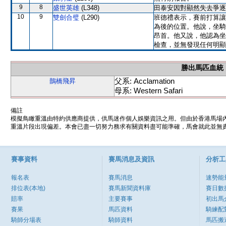
9
8
盛世英雄
(L348)
田泰安因對顯然失去爭逐
10
9
雙劍合璧
(L290)
班德禮表示，賽前打算讓
為後的位置。他說，坐騎
昂首。他又說，他認為坐
檢查，並無發現任何明顯
勝出馬匹血統
父系: Acclamation
鵲橋飛昇
母系: Western Safari
備註
模擬鳥瞰重溫由特約供應商提供，供馬迷作個人娛樂資訊之用。但由於香港馬場
重溫片段出現偏差。本會已盡一切努力務求有關資料盡可能準確，馬會就此並無責
賽事資料
賽馬消息及資訊
分析工
報名表
賽馬消息
速勢能
排位表(本地)
賽馬新聞資料庫
賽日數
賠率
主要賽事
初出馬
賽果
馬匹資料
騎練配
騎師分場表
騎師資料
馬匹搬