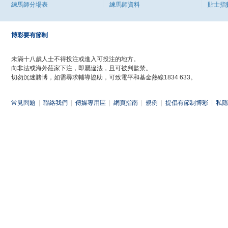
練馬師分場表
練馬師資料
貼士指
博彩要有節制
未滿十八歲人士不得投注或進入可投注的地方。
向非法或海外莊家下注，即屬違法，且可被判監禁。
切勿沉迷賭博，如需尋求輔導協助，可致電平和基金熱線1834 633。
常見問題
|
聯絡我們
|
傳媒專用區
|
網頁指南
|
規例
|
提倡有節制博彩
|
私隱