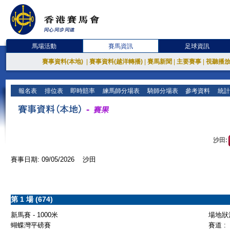
馬場活動
賽馬資訊
足球資訊
賽事資料(本地)
|
賽事資料(越洋轉播)
|
賽馬新聞
|
主要賽事
|
視聽播
報名表
排位表
即時賠率
練馬師分場表
騎師分場表
參考資料
統計
沙田:
賽事日期: 09/05/2026 沙田
第 1 場 (674)
新馬賽 - 1000米
場地狀況
蝴蝶灣平磅賽
賽道 :