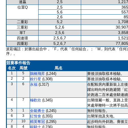
2,5
1,217
連贏
2,5
365
位置Q
5,6
557
2,6
85
5,2
1,708
二重彩
5,2,6
30,907
三重彩
2,5,6
3,858
單T
2,5,6,7
1,521
四連環
5,2,6,7
77,805
四重彩
派彩備註：於勝出組合中，「F」代表「任何組合」；「M」則代表「任何
序」。
競賽事件報告
名次
馬號
馬名
1
5
鵲橋飛昇
(L244)
賽後須抽取樣本檢驗。
2
2
銳行星
(L308)
賽後須抽取樣本檢驗。
3
6
永福
(L317)
在配鞍房內重新裝上左後
躍出時向外斜跑避開「紅
於跑過二百米處坐騎連續
4
7
極歡欣
(L345)
出閘僅屬一般。直路上受
米處舉鞭時一次將手抬高
5
1
全能勇士
(L245)
無特別報告。
6
3
紅悅舍
(L355)
出閘笨拙及失地。
7
10
精英奪冠
(L295)
起步時向外斜跑。賽後立
8
4
銀騎士
(L236)
無特別報告。