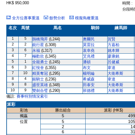
HK$ 950,000
時間 :
分段時間
全方位賽事重溫
餘勢分析
模擬鳥瞰重溫
名次
馬號
馬名
騎師
練馬師
1
5
鵲橋飛昇
(L244)
奧爾民
賀賢
2
2
銳行星
(L308)
莫雷拉
方嘉柏
3
6
永福
(L317)
袁幸堯
姚本輝
4
7
極歡欣
(L345)
艾兆禮
廖康銘
5
1
全能勇士
(L245)
潘頓
呂健威
6
3
紅悅舍
(L355)
布文
韋達
7
10
精英奪冠
(L295)
楊明綸
大衛希斯
8
4
銀騎士
(L236)
希威森
韋達
9
8
盛世英雄
(L348)
田泰安
大衛希斯
10
9
雙劍合璧
(L290)
班德禮
大衛希斯
備註:
賽事特別情況索引
派彩
彩池
勝出組合
派彩 (HK$)
5
499
獨贏
5
105
位置
2
14
6
31