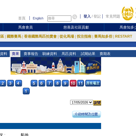
登入
/
登記
常見問題
首頁
English
馬會會員
慈善及社區貢獻
馬會知多
放區
|
國際賽馬
|
香港國際馬匹拍賣會
|
從化馬場
|
投注指南
|
賽馬知多些
|
RESTART
資料
賽果
賽事報告
騎練資料
馬匹資料
試閘結果
賽期表
 :
黏地