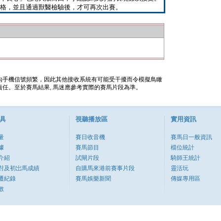
格，並且通過獸醫檢驗後，才可再次出賽。
內手機信號頻繁，因此其他接收系統有可能受干擾而令模擬鳥瞰
任。至於賽馬結果, 馬迷應參考實際的賽馬片段為準。
具
視聽播放區
實用資訊
量
賽日收音機
賽馬日一般資訊
據
賽馬節目
檔位統計
介紹
試閘片段
騎師王統計
對及初岀馬成績
自購馬來港前賽事片段
靈活玩
遷紀錄
賽馬娛樂新聞
傳媒專用區
數