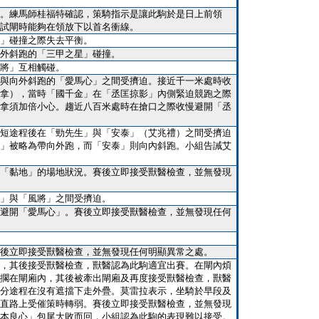
。練馬師桂福特確認，策騎指示是讓此駒於是日上前領
試閘時能夠在領放下以首名衝線。
」碰撞之際失去平衡。
外斜跑的「三甲之星」碰撞。
將」互相觸碰。
與向外斜跑的「愛馬心」之間受擠迫。接近千一米處時收
拿），當時「國千金」在「丞匡掠影」內側緊迫競跑之際
拿須加倍小心。趨近八百米處時在搶口之際收慢避開「丞
短途程後在「勁先生」與「安泰」（艾兆禮）之間受擠迫
」被略為帶向外跑，而「安泰」則向內斜跑。小組告誡艾
「黏地」的場地狀況。賽後立即接受獸醫檢查，並無發現
」與「風將」之間受擠迫。
避開「愛馬心」。賽後立即接受獸醫檢查，並無發現任何
後立即接受獸醫檢查，並無發現任何明顯異常之處。
，其後接受獸醫檢查，獸醫認為此駒適宜出賽。在閘內煩
擱在閘廂內，其後被牽出閘廂及再度接受獸醫檢查，獸醫
分途程在沒有遮擋下走外疊。莫雷拉表示，坐騎於早段及
直路上受催策時轉弱。賽後立即接受獸醫檢查，並無發現
本良心」包尾大敗而回，小組認為此駒的表現難以接受。