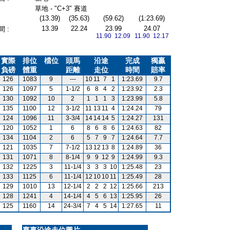
草地 - "C+3" 賽道
(13.39)
(35.63)
(59.62)
(1:23.69)
13.39
22.24
23.99
24.07
 :
11.90 12.09
11.90 12.17
實際
排位
檔位
頭馬
沿途
完成
獨贏
負磅
體重
距離
走位
時間
賠率
126
1083
9
---
10
11
7
1
1:23.69
9.7
126
1097
5
1-1/2
6
8
4
2
1:23.92
2.3
130
1092
10
2
1
1
1
3
1:23.99
5.8
135
1100
12
3-1/2
11
13
11
4
1:24.24
79
124
1096
11
3-3/4
14
14
14
5
1:24.27
131
120
1052
1
6
8
6
8
6
1:24.63
82
134
1104
2
6
5
7
9
7
1:24.64
7.7
121
1035
7
7-1/2
13
12
13
8
1:24.89
36
131
1071
8
8-1/4
9
9
12
9
1:24.99
9.3
132
1225
3
11-1/4
3
3
3
10
1:25.48
23
133
1125
6
11-1/4
12
10
10
11
1:25.49
28
129
1010
13
12-1/4
2
2
2
12
1:25.66
213
128
1241
4
14-1/4
4
5
6
13
1:25.95
26
125
1160
14
24-3/4
7
4
5
14
1:27.65
11