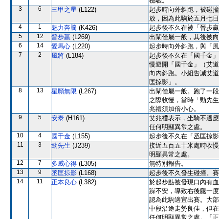
檢驗。
3
6
三甲之星
(L122)
起步時向外斜跑，被碰撞
放，因為此駒於五月七日
4
1
魅力奔騰
(K426)
起步後不久在被「晉步贏
5
12
晉步贏
(L269)
出閘僅屬一般，其後被向
6
14
愛馬心
(L220)
起步時向外斜跑，與「風
7
2
風將
(L184)
起步後不久在「國千金」
慢避開「國千金」（艾道
向內斜跑。小組告誡艾道
匡掠影」。
8
13
星願無限
(L267)
出閘僅屬一般。跑了一段
之際收慢，當時「勁先生
兆禮須加倍小心。
9
5
安泰
(H161)
艾兆禮表示，坐騎不適應
任何明顯異常之處。
10
4
國千金
(L155)
起步後不久在「丞匡掠影
11
3
勁先生
(J239)
接近五百五十米處時收慢
明顯異常之處。
12
7
多威心得
(L305)
無特別報告。
13
9
丞匡掠影
(L168)
起步後不久發生碰撞。賽
14
11
正本良心
(L382)
於起步點被發現口內有血
躁不安，導致右後腿一度
認為此駒適宜出賽。大部
中段沿途走勢良佳，但在
任何明顯異常之處。「正