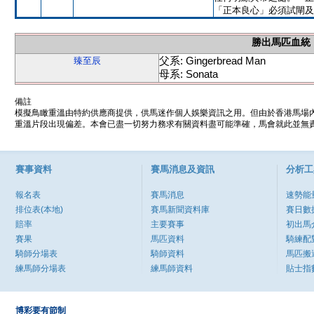
「正本良心」必須試閘及
勝出馬匹血統
父系: Gingerbread Man
臻至辰
母系: Sonata
備註
模擬鳥瞰重溫由特約供應商提供，供馬迷作個人娛樂資訊之用。但由於香港馬場
重溫片段出現偏差。本會已盡一切努力務求有關資料盡可能準確，馬會就此並無責
賽事資料
賽馬消息及資訊
分析工
報名表
賽馬消息
速勢能
排位表(本地)
賽馬新聞資料庫
賽日數
賠率
主要賽事
初出馬
賽果
馬匹資料
騎練配
騎師分場表
騎師資料
馬匹搬
練馬師分場表
練馬師資料
貼士指
博彩要有節制