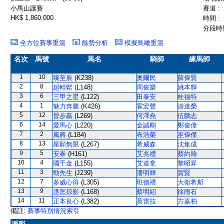
小馬山讓賽
賽道 :
HK$ 1,860,000
時間 :
分段時間
全方位賽事重溫
餘勢分析
模擬鳥瞰重溫
名次
馬號
馬名
騎師
練馬師
1
10
臻至辰
(K238)
奧爾民
蘇偉賢
2
8
超輕鬆
(L148)
周俊樂
姚本輝
3
6
三甲之星
(L122)
田泰安
桂福特
4
1
魅力奔騰
(K426)
霍宏聲
游達榮
5
12
晉步贏
(L269)
何澤堯
伍鵬志
6
14
愛馬心
(L220)
金誠剛
鄭俊偉
7
2
風將
(L184)
布浩榮
巫偉傑
8
13
星願無限
(L267)
希威森
沈集成
9
5
安泰
(H161)
艾兆禮
蔡約翰
10
4
國千金
(L155)
艾道拿
黎昭昇
11
3
勁先生
(J239)
潘明輝
賀賢
12
7
多威心得
(L305)
班德禮
大衛希斯
13
9
丞匡掠影
(L168)
蔡明紹
徐雨石
14
11
正本良心
(L382)
莫雷拉
方嘉柏
備註:
賽事特別情況索引