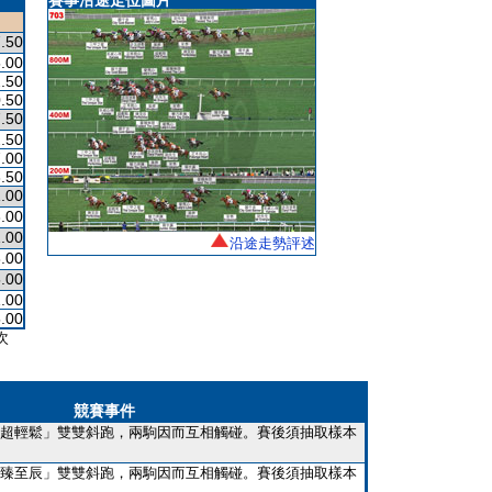
賽事沿途走位圖片
.50
.00
.50
.50
.50
.50
.00
.50
.00
.00
.00
沿途走勢評述
.00
.00
.00
.00
次
競賽事件
超輕鬆」雙雙斜跑，兩駒因而互相觸碰。賽後須抽取樣本
臻至辰」雙雙斜跑，兩駒因而互相觸碰。賽後須抽取樣本