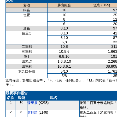
派彩
彩池
勝出組合
派彩 (HK$)
10
97
獨贏
10
25
位置
8
12
6
20
8,10
97
連贏
8,10
42
位置Q
6,10
87
6,8
33
10,8
311
二重彩
10,8,6
1,663
三重彩
6,8,10
191
單T
1,6,8,10
2,268
四連環
10,8,6,1
38,805
四重彩
5/10
1,761
第九口孖寶
5/8
135
派彩備註：於勝出組合中，「F」代表「任何組合」；「M」則代表「任何
序」。
競賽事件報告
名次
馬號
馬名
1
10
臻至辰
(K238)
接近二百五十米處時與「
檢驗。
2
8
超輕鬆
(L148)
接近二百五十米處時與「