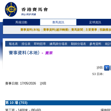
馬場活動
賽馬資訊
足球資訊
賽事資料(本地)
|
賽事資料(越洋轉播)
|
賽馬新聞
|
主要賽事
|
視聽播
報名表
排位表
即時賠率
練馬師分場表
騎師分場表
參考資料
統計
沙田:
S3 日本:
賽事日期: 17/05/2026 沙田
第 10 場 (703)
第三班 - 1400米 - (80-60)
場地狀況