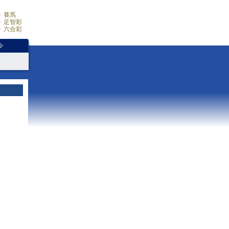
賽馬
足智彩
六合彩
少