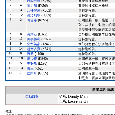
1
1
自動自覺
(K080)
賽後須抽取樣本檢驗。
2
4
實力加
(K058)
賽後須抽取樣本檢驗。
3
3
八仟好運
(K582)
無特別報告。
4
12
瀧澤飛駒
(H339)
無特別報告。
5
2
哥倫布
(K355)
出閘僅屬一般。接近一千
列，其後在「黏地」的場
無發現任何明顯異常之處
6
8
海鑽石
(L072)
自外檔出閘後於早段在馬
7
11
萬事勝利
(L163)
無特別報告。
8
9
皇帝英豪
(J247)
大部分途程在沒有遮擋下
9
14
超智多寶
(K541)
無特別報告。
10
6
歷勝
(L199)
無特別報告。
11
10
韋少寶
(K540)
出閘僅屬一般。賽後立即
12
5
美獅魚
(L176)
大部分途程在沒有遮擋下
13
13
海王
(K523)
出閘僅屬一般。
14
7
巴閉哥
(G335)
潘明輝報告，他須於早段
刺乏力。賽後立即接受獸
勝出馬匹血統
父系: Dandy Man
自動自覺
母系: Lauren's Girl
備註