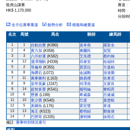
龍虎山讓賽
賽道 :
HK$ 1,170,000
時間 :
分段時間
全方位賽事重溫
餘勢分析
模擬鳥瞰重溫
名次
馬號
馬名
騎師
練馬師
1
1
自動自覺
(K080)
袁幸堯
羅富全
2
4
實力加
(K058)
奧爾民
賀賢
3
3
八仟好運
(K582)
艾兆禮
蔡約翰
4
12
瀧澤飛駒
(H339)
田泰安
桂福特
5
2
哥倫布
(K355)
莫雷拉
方嘉柏
6
8
海鑽石
(L072)
金誠剛
游達榮
7
11
萬事勝利
(L163)
鍾易禮
告東尼
8
9
皇帝英豪
(J247)
何澤堯
文家良
9
14
超智多寶
(K541)
楊明綸
黎昭昇
10
6
歷勝
(L199)
希威森
呂健威
11
10
韋少寶
(K540)
巴度
葉楚航
12
5
美獅魚
(L176)
霍宏聲
韋達
13
13
海王
(K523)
蔡明紹
鄭俊偉
14
7
巴閉哥
(G335)
潘明輝
徐雨石
備註:
賽事特別情況索引