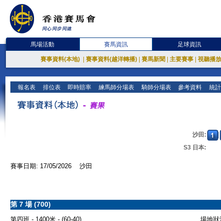
馬場活動
賽馬資訊
足球資訊
賽事資料(本地)
|
賽事資料(越洋轉播)
|
賽馬新聞
|
主要賽事
|
視聽播
報名表
排位表
即時賠率
練馬師分場表
騎師分場表
參考資料
統計
沙田:
S3 日本:
賽事日期: 17/05/2026 沙田
第 7 場 (700)
第四班 - 1400米 - (60-40)
場地狀況