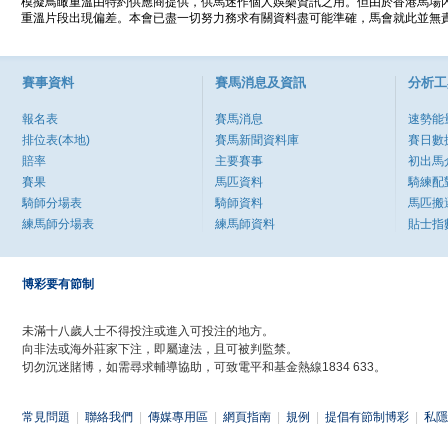
模擬鳥瞰重溫由特約供應商提供，供馬迷作個人娛樂資訊之用。但由於香港馬場
重溫片段出現偏差。本會已盡一切努力務求有關資料盡可能準確，馬會就此並無責
賽事資料
賽馬消息及資訊
分析工
報名表
賽馬消息
速勢能
排位表(本地)
賽馬新聞資料庫
賽日數
賠率
主要賽事
初出馬
賽果
馬匹資料
騎練配
騎師分場表
騎師資料
馬匹搬
練馬師分場表
練馬師資料
貼士指
博彩要有節制
未滿十八歲人士不得投注或進入可投注的地方。
向非法或海外莊家下注，即屬違法，且可被判監禁。
切勿沉迷賭博，如需尋求輔導協助，可致電平和基金熱線1834 633。
常見問題
|
聯絡我們
|
傳媒專用區
|
網頁指南
|
規例
|
提倡有節制博彩
|
私隱