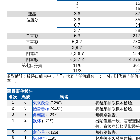
3
15
7
15
3,6
87
連贏
3,6
35
位置Q
6,7
34
3,7
28
6,3
217
二重彩
6,3,7
730
三重彩
3,6,7
103
單T
2,3,6,7
184
四連環
6,3,7,2
4,275
四重彩
11/6
301
第七口孖寶
11/3
27
派彩備註：於勝出組合中，「F」代表「任何組合」；「M」則代表「任何
序」。
競賽事件報告
名次
馬號
馬名
1
6
東來欣賞
(J290)
賽後須抽取樣本檢驗。
2
3
踏雪尋梅
(K451)
賽後須抽取樣本檢驗。
3
7
勇霸龍
(J237)
無特別報告。
4
2
飲杯
(J219)
出閘僅屬一般。霍宏聲因
告。賽後立即接受獸醫檢
5
9
富心星
(K125)
無特別報告。
6
1
馭跑得
(L193)
起步後不久發生碰撞。跑