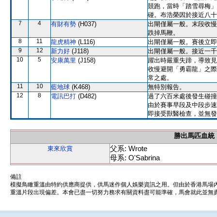
競跑，當時「踏雪尋梅」
碰。布浩榮因於接近八十
7
4
有財有勢
(H037)
出閘僅屬一般。末段收慢
跌掉馬鞭。
8
11
龍虎精神
(L116)
出閘僅屬一般。賽後立即
9
12
新力好
(J118)
出閘僅屬一般。接近一千
10
5
安康萬里
(J158)
躍出時嚴重失蹄，導致見
收慢避開「勇霸龍」之際
常之處。
11
10
藍地球
(K468)
無特別報告。
12
8
電訊巴打
(D482)
過了六百米處後發生碰撞
由於賽事早段及中段步速
即接受獸醫檢查，並無發
勝出馬匹血統
父系: Wrote
東來欣賞
母系: O'Sabrina
備註
模擬鳥瞰重溫由特約供應商提供，供馬迷作個人娛樂資訊之用。但由於香港馬場
重溫片段出現偏差。本會已盡一切努力務求有關資料盡可能準確，馬會就此並無責