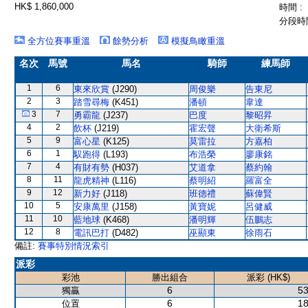
HK$ 1,860,000
時間 :
分段時間
全方位賽事重溫
餘勢分析
模擬鳥瞰重溫
名次
馬號
馬名
騎師
練馬師
1
6
東來欣賞
(J290)
周俊樂
告東尼
2
3
踏雪尋梅
(K451)
潘頓
韋達
3
7
勇霸龍
(J237)
巴度
黎昭昇
4
2
飲杯
(J219)
霍宏聲
大衛希斯
5
9
富心星
(K125)
莫雷拉
方嘉柏
6
1
馭跑得
(L193)
布浩榮
廖康銘
7
4
有財有勢
(H037)
艾道拿
蔡約翰
8
11
龍虎精神
(L116)
蔡明紹
羅富全
9
12
新力好
(J118)
班德禮
蘇偉賢
10
5
安康萬里
(J158)
黃寶妮
呂健威
11
10
藍地球
(K468)
潘明輝
伍鵬志
12
8
電訊巴打
(D482)
巫顯東
徐雨石
備註:
賽事特別情況索引
派彩
彩池
勝出組合
派彩 (HK$)
6
53
獨贏
6
18
位置