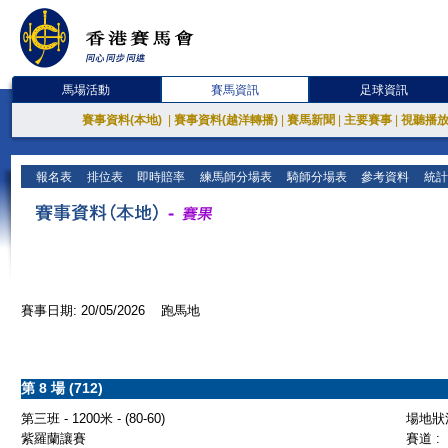
馬場活動
賽馬資訊
足球資訊
賽事資料(本地)
|
賽事資料(越洋轉播)
|
賽馬新聞
|
主要賽事
|
視聽播
報名表
排位表
即時賠率
練馬師分場表
騎師分場表
參考資料
統計
賽事日期: 20/05/2026 跑馬地
第 8 場 (712)
第三班 - 1200米 - (80-60)
場地狀況
紫羅蘭讓賽
賽道 :