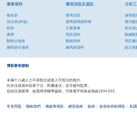
賽事資料
賽馬消息及資訊
分析工
報名表
賽馬消息
速勢能
排位表(本地)
賽馬新聞資料庫
賽日數
賠率
主要賽事
初出馬
賽果
馬匹資料
騎練配
騎師分場表
騎師資料
馬匹搬
練馬師分場表
練馬師資料
貼士指
博彩要有節制
未滿十八歲人士不得投注或進入可投注的地方。
向非法或海外莊家下注，即屬違法，且可被判監禁。
切勿沉迷賭博，如需尋求輔導協助，可致電平和基金熱線1834 633。
常見問題
|
聯絡我們
|
傳媒專用區
|
網頁指南
|
規例
|
提倡有節制博彩
|
私隱