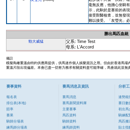
毫無反應，他擔心坐騎有
示，此駒於是賽前的表現
接受獸醫檢查，並無發現
難以接受。「友瑩光」必
勝出馬匹血統
父系: Time Test
勁大威猛
母系: L'Accord
備註
模擬鳥瞰重溫由特約供應商提供，供馬迷作個人娛樂資訊之用。但由於香港馬場
重溫片段出現偏差。本會已盡一切努力務求有關資料盡可能準確，馬會就此並無責
賽事資料
賽馬消息及資訊
分析工
報名表
賽馬消息
速勢能
排位表(本地)
賽馬新聞資料庫
賽日數
賠率
主要賽事
初出馬
賽果
馬匹資料
騎練配
騎師分場表
騎師資料
馬匹搬
練馬師分場表
練馬師資料
貼士指