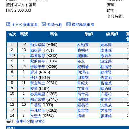
渣打財富方案讓賽
賽道 :
HK$ 2,050,000
時間 :
分段時間 :
全方位賽事重溫
餘勢分析
模擬鳥瞰重溫
名次
馬號
馬名
騎師
練馬師
1
12
1
勁大威猛
(H450)
巫顯東
姚本輝
2
13
1
勁好運
(H481)
蔡明紹
廖康銘
3
8
1
幸運派彩
(K313)
奧爾民
徐雨石
4
4
1
紫荊傳令
(L108)
布文
游達榮
5
14
1
佳駿年年
(K286)
楊明綸
桂福特
6
9
1
膨才
(K076)
何澤堯
蘇偉賢
7
6
1
快路
(H219)
田泰安
告東尼
8
11
1
黃金騎士
(K341)
韋紀力
呂健威
9
7
1
安帝
(L107)
艾兆禮
蔡約翰
10
1
1
春風萬里
(H383)
袁幸堯
方嘉柏
11
5
1
知足常樂
(G448)
潘明輝
羅富全
12
10
1
千禧龍
(L339)
鍾易禮
沈集成
13
3
1
平凡騎士
(K161)
莫雷拉
方嘉柏
14
2
1
友瑩光
(K564)
潘頓
廖康銘
備註:
賽事特別情況索引