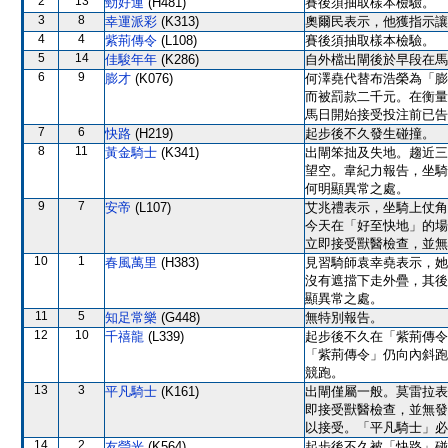
2
13
勁好運
(H481)
賽後須抽取樣本檢驗。
3
8
幸運派彩
(K313)
奧爾民表示，他獲指示讓
4
4
紫荊傳令
(L108)
賽後須抽取樣本檢驗。
5
14
佳駿年年
(K286)
自外檔出閘後於早段在馬
6
9
膨才
(K076)
何澤堯代替布浩榮為「膨
而被罰款二千元。在衡量
馬日開始接受投注前已告
7
6
快路
(H219)
起步後不久發生碰撞。
8
11
黃金騎士
(K341)
出閘笨拙及失地。趨近三
望空。韋紀力報告，坐騎
何明顯異常之處。
9
7
安帝
(L107)
艾兆禮表示，坐騎上仗角
今天在「好至快地」的場
立即接受獸醫檢查，並無
10
1
春風萬里
(H383)
見習騎師袁幸堯表示，她
沒有遮擋下走外疊，其後
顯異常之處。
11
5
知足常樂
(G448)
無特別報告。
12
10
千禧龍
(L339)
起步後不久在「紫荊傳令
「紫荊傳令」仍向內斜跑
競跑。
13
3
平凡騎士
(K161)
出閘僅屬一般。莫雷拉表
即接受獸醫檢查，並無發
以接受。「平凡騎士」必
14
2
友瑩光
(K564)
起步後不久被「快路」碰