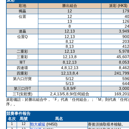
派彩
彩池
勝出組合
派彩 (HK$)
12
179
獨贏
12
40
位置
13
126
8
24
12,13
3,949
連贏
12,13
900
位置Q
8,12
203
8,13
412
12,13
5,978
二重彩
12,13,8
45,607
三重彩
8,12,13
8,053
單T
4,8,12,13
8,462
四連環
12,13,8,4
241,799
四重彩
5/12
596
第六口孖寶
5/13
644
5,8,9/F
3,000
第三口孖T
2,4,13/5,8,9/任何組合
169,201
三T(安慰獎)
派彩備註：於勝出組合中，「F」代表「任何組合」；「M」則代表「任何
序」。
競賽事件報告
名次
馬號
馬名
1
12
勁大威猛
(H450)
賽後須抽取樣本檢驗。