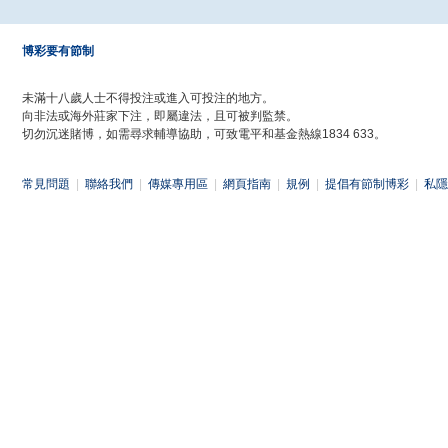
博彩要有節制
未滿十八歲人士不得投注或進入可投注的地方。
向非法或海外莊家下注，即屬違法，且可被判監禁。
切勿沉迷賭博，如需尋求輔導協助，可致電平和基金熱線1834 633。
常見問題
|
聯絡我們
|
傳媒專用區
|
網頁指南
|
規例
|
提倡有節制博彩
|
私隱