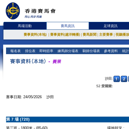
馬場活動
賽馬資訊
足球資訊
賽事資料(本地)
|
賽事資料(越洋轉播)
|
賽馬新聞
|
主要賽事
|
視聽播
報名表
排位表
即時賠率
練馬師分場表
騎師分場表
參考資料
統計
沙田:
S2 愛爾蘭:
賽事日期: 24/05/2026 沙田
第 7 場 (720)
第三班 - 1800米 - (85-60)
場地狀況 :