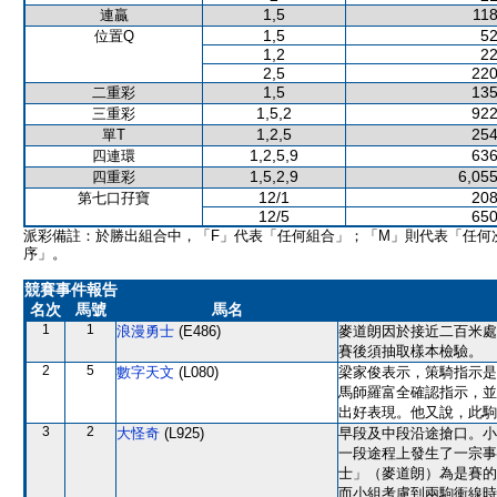
1,5
118
連贏
1,5
52
位置Q
1,2
22
2,5
220
1,5
135
二重彩
1,5,2
922
三重彩
1,2,5
254
單T
1,2,5,9
636
四連環
1,5,2,9
6,055
四重彩
12/1
208
第七口孖寶
12/5
650
派彩備註：於勝出組合中，「F」代表「任何組合」；「M」則代表「任何
序」。
競賽事件報告
名次
馬號
馬名
1
1
浪漫勇士
(E486)
麥道朗因於接近二百米處
賽後須抽取樣本檢驗。
2
5
數字天文
(L080)
梁家俊表示，策騎指示是
馬師羅富全確認指示，並
出好表現。他又說，此駒
3
2
大怪奇
(L925)
早段及中段沿途搶口。小
一段途程上發生了一宗事
士」（麥道朗）為是賽的
而小組考慮到兩駒衝線時