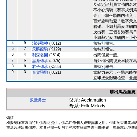
及確定評判員宣佈的名次
不小心策騎〔賽事規例第
奇」下將坐騎向內移入，
百米處時勒避「數字天文
觸碰。小組判罰麥道朗由
次出賽（三個香港賽馬日
小組裁定麥道朗的不小心
4
9
浪漫戰神
(K012)
無特別報告。
5
7
天將龍駒
(K129)
無特別報告。
6
4
利森名園
(J814)
出閘僅屬一般。
7
6
嘉應傳承
(J075)
自外檔出閘後於早段在馬
8
8
君子傳承
(K385)
無特別報告。
9
3
百賀飛駒
(K021)
韋紀力表示，坐騎未能在
立即接受獸醫檢查，並無
勝出馬匹血統
父系: Acclamation
浪漫勇士
母系: Folk Melody
備註
模擬鳥瞰重溫由特約供應商提供，供馬迷作個人娛樂資訊之用。但由於香港馬場
重溫片段出現偏差。本會已盡一切努力務求有關資料盡可能準確，馬會就此並無責