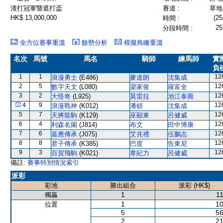
渣打冠軍暨遮打盃
賽道 :
草地 
HK$ 13,000,000
(25
時間 :
25
分段時間 :
全方位賽事重溫
餘勢分析
模擬鳥瞰重溫
名次
馬號
馬名
騎師
練馬師
實
負
1
1
12
浪漫勇士
(E486)
麥道朗
沈集成
2
5
12
數字天文
(L080)
梁家俊
羅富全
3
2
12
大怪奇
(L925)
莫雷拉
池江泰壽
4
9
12
浪漫戰神
(K012)
潘頓
沈集成
5
7
12
天將龍駒
(K129)
巫顯東
呂健威
6
4
12
利森名園
(J814)
布文
田中博康
7
6
12
嘉應傳承
(J075)
艾兆禮
伍鵬志
8
8
12
君子傳承
(K385)
巴度
告東尼
9
3
12
百賀飛駒
(K021)
韋紀力
呂健威
備註:
賽事特別情況索引
派彩
彩池
勝出組合
派彩 (HK$)
1
11
獨贏
1
10
位置
5
56
2
21