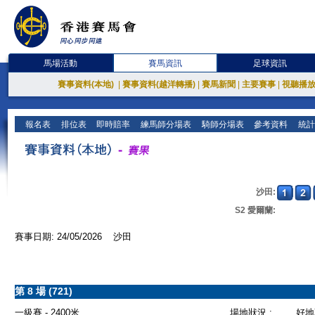
馬場活動
賽馬資訊
足球資訊
賽事資料(本地)
|
賽事資料(越洋轉播)
|
賽馬新聞
|
主要賽事
|
視聽播
報名表
排位表
即時賠率
練馬師分場表
騎師分場表
參考資料
統計
沙田:
S2 愛爾蘭:
賽事日期: 24/05/2026 沙田
第 8 場 (721)
一級賽 - 2400米
場地狀況 :
好地