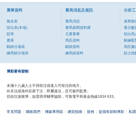
賽事資料
賽馬消息及資訊
分析工
報名表
賽馬消息
速勢能
排位表(本地)
賽馬新聞資料庫
賽日數
賠率
主要賽事
初出馬
賽果
馬匹資料
騎練配
騎師分場表
騎師資料
馬匹搬
練馬師分場表
練馬師資料
貼士指
博彩要有節制
未滿十八歲人士不得投注或進入可投注的地方。
向非法或海外莊家下注，即屬違法，且可被判監禁。
切勿沉迷賭博，如需尋求輔導協助，可致電平和基金熱線1834 633。
常見問題
|
聯絡我們
|
傳媒專用區
|
網頁指南
|
規例
|
提倡有節制博彩
|
私隱