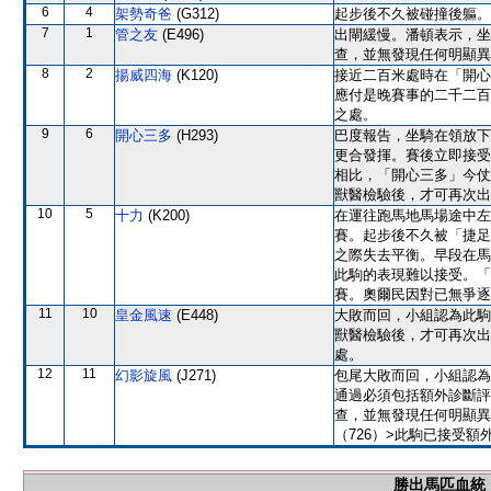
6
4
架勢奇爸
(G312)
起步後不久被碰撞後軀。
7
1
管之友
(E496)
出閘緩慢。潘頓表示，坐
查，並無發現任何明顯異
8
2
揚威四海
(K120)
接近二百米處時在「開心
應付是晚賽事的二千二百
之處。
9
6
開心三多
(H293)
巴度報告，坐騎在領放下
更合發揮。賽後立即接受
相比，「開心三多」今仗
獸醫檢驗後，才可再次出
10
5
十力
(K200)
在運往跑馬地馬場途中左
賽。起步後不久被「捷足
之際失去平衡。早段在馬
此駒的表現難以接受。「
賽。奧爾民因對已無爭逐
11
10
皇金風速
(E448)
大敗而回，小組認為此駒
獸醫檢驗後，才可再次出
處。
12
11
幻影旋風
(J271)
包尾大敗而回，小組認為
通過必須包括額外診斷評
查，並無發現任何明顯異常之
（726）>此駒已接受
勝出馬匹血統