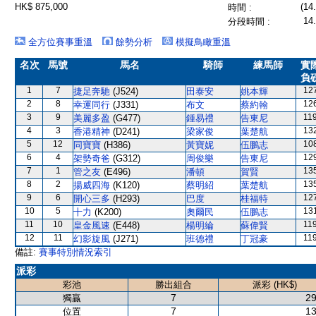
HK$ 875,000
(14
時間 :
14
分段時間 :
全方位賽事重溫
餘勢分析
模擬鳥瞰重溫
名次
馬號
馬名
騎師
練馬師
實
負
1
7
12
捷足奔馳
(J524)
田泰安
姚本輝
2
8
12
幸運同行
(J331)
布文
蔡約翰
3
9
11
美麗多盈
(G477)
鍾易禮
告東尼
4
3
13
香港精神
(D241)
梁家俊
葉楚航
5
12
10
同寶寶
(H386)
黃寶妮
伍鵬志
6
4
12
架勢奇爸
(G312)
周俊樂
告東尼
7
1
13
管之友
(E496)
潘頓
賀賢
8
2
13
揚威四海
(K120)
蔡明紹
葉楚航
9
6
12
開心三多
(H293)
巴度
桂福特
10
5
13
十力
(K200)
奧爾民
伍鵬志
11
10
11
皇金風速
(E448)
楊明綸
蘇偉賢
12
11
11
幻影旋風
(J271)
班德禮
丁冠豪
備註:
賽事特別情況索引
派彩
彩池
勝出組合
派彩 (HK$)
7
29
獨贏
7
13
位置