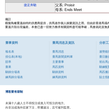
父系: Proisir
捷足奔馳
母系: Ends Meet
備註
模擬鳥瞰重溫由特約供應商提供，供馬迷作個人娛樂資訊之用。但由於香港馬場
重溫片段出現偏差。本會已盡一切努力務求有關資料盡可能準確，馬會就此並無責
賽事資料
賽馬消息及資訊
分析工
報名表
賽馬消息
速勢能
排位表(本地)
賽馬新聞資料庫
賽日數
賠率
主要賽事
初出馬
賽果
馬匹資料
騎練配
騎師分場表
騎師資料
馬匹搬
練馬師分場表
練馬師資料
貼士指
博彩要有節制
未滿十八歲人士不得投注或進入可投注的地方。
向非法或海外莊家下注，即屬違法，且可被判監禁。