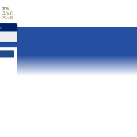
賽馬
足智彩
六合彩
少