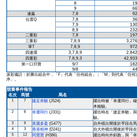
8
19
9
66
7,8
92
連贏
7,8
36
位置Q
7,9
130
8,9
232
7,8
197
二重彩
7,8,9
3,276
三重彩
7,8,9
972
單T
3,7,8,9
2,842
四連環
7,8,9,3
42,933
四重彩
9/7
182
第一口孖寶
9/8
44
派彩備註：於勝出組合中，「F」代表「任何組合」；「M」則代表「任何
序」。
競賽事件報告
名次
馬號
馬名
1
7
捷足奔馳
(J524)
躍出時被「幸運同行」碰
本檢驗。
2
8
幸運同行
(J331)
躍出時在「捷足奔馳」與
驗。
3
9
美麗多盈
(G477)
自外檔出閘後於早段在馬
4
3
香港精神
(D241)
自大外檔出閘後於早段在
5
12
同寶寶
(H386)
躍出時向外斜跑，與「幸