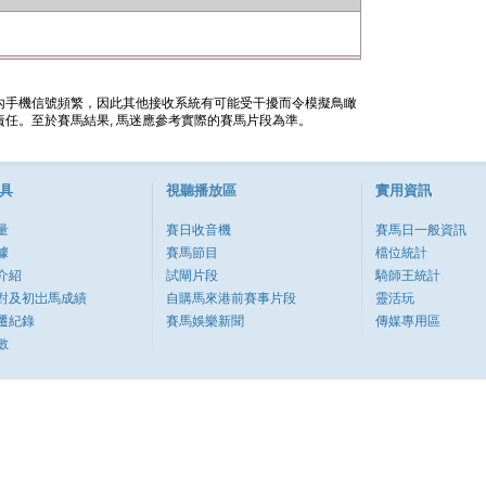
內手機信號頻繁，因此其他接收系統有可能受干擾而令模擬鳥瞰
任。至於賽馬結果, 馬迷應參考實際的賽馬片段為準。
具
視聽播放區
實用資訊
量
賽日收音機
賽馬日一般資訊
據
賽馬節目
檔位統計
介紹
試閘片段
騎師王統計
對及初岀馬成績
自購馬來港前賽事片段
靈活玩
遷紀錄
賽馬娛樂新聞
傳媒專用區
數