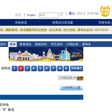
登入
/
登記
常見問題
首頁
English
馬會會員
慈善及社區貢獻
馬會知多
放區
|
國際賽馬
|
香港國際馬匹拍賣會
|
從化馬場
|
投注指南
|
賽馬知多些
|
RESTART
資料
賽果
賽事報告
騎練資料
馬匹資料
試閘結果
賽期表
跑馬地:
至快地
- "B" 賽道