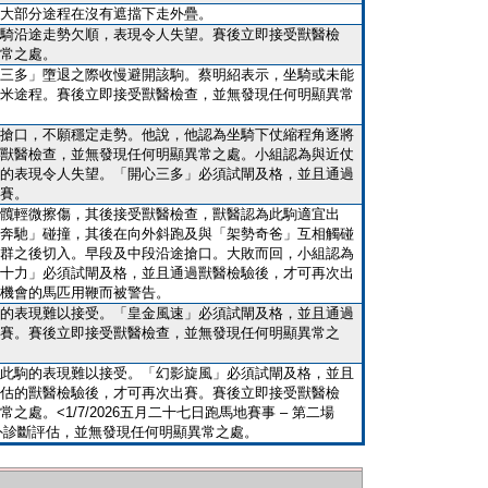
大部分途程在沒有遮擋下走外疊。
騎沿途走勢欠順，表現令人失望。賽後立即接受獸醫檢
常之處。
三多」墮退之際收慢避開該駒。蔡明紹表示，坐騎或未能
米途程。賽後立即接受獸醫檢查，並無發現任何明顯異常
搶口，不願穩定走勢。他說，他認為坐騎下仗縮程角逐將
獸醫檢查，並無發現任何明顯異常之處。小組認為與近仗
的表現令人失望。「開心三多」必須試閘及格，並且通過
賽。
髖輕微擦傷，其後接受獸醫檢查，獸醫認為此駒適宜出
奔馳」碰撞，其後在向外斜跑及與「架勢奇爸」互相觸碰
群之後切入。早段及中段沿途搶口。大敗而回，小組認為
十力」必須試閘及格，並且通過獸醫檢驗後，才可再次出
機會的馬匹用鞭而被警告。
的表現難以接受。「皇金風速」必須試閘及格，並且通過
賽。賽後立即接受獸醫檢查，並無發現任何明顯異常之
此駒的表現難以接受。「幻影旋風」必須試閘及格，並且
估的獸醫檢驗後，才可再次出賽。賽後立即接受獸醫檢
處。<1/7/2026五月二十七日跑馬地賽事 – 第二場
額外診斷評估，並無發現任何明顯異常之處。