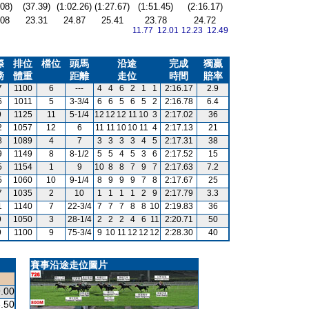
.08)
(37.39)
(1:02.26)
(1:27.67)
(1:51.45)
(2:16.17)
.08
23.31
24.87
25.41
23.78
24.72
11.77 12.01
12.23 12.49
際
排位
檔位
頭馬
沿途
完成
獨贏
磅
體重
距離
走位
時間
賠率
7
1100
6
---
4
4
6
2
1
1
2:16.17
2.9
6
1011
5
3-3/4
6
6
5
6
5
2
2:16.78
6.4
9
1125
11
5-1/4
12
12
12
11
10
3
2:17.02
36
2
1057
12
6
11
11
10
10
11
4
2:17.13
21
8
1089
4
7
3
3
3
3
4
5
2:17.31
38
9
1149
8
8-1/2
5
5
4
5
3
6
2:17.52
15
5
1154
1
9
10
8
8
7
9
7
2:17.63
7.2
5
1060
10
9-1/4
8
9
9
9
7
8
2:17.67
25
7
1035
2
10
1
1
1
1
2
9
2:17.79
3.3
1
1140
7
22-3/4
7
7
7
8
8
10
2:19.83
36
9
1050
3
28-1/4
2
2
2
4
6
11
2:20.71
50
9
1100
9
75-3/4
9
10
11
12
12
12
2:28.30
40
賽事沿途走位圖片
.00
.50