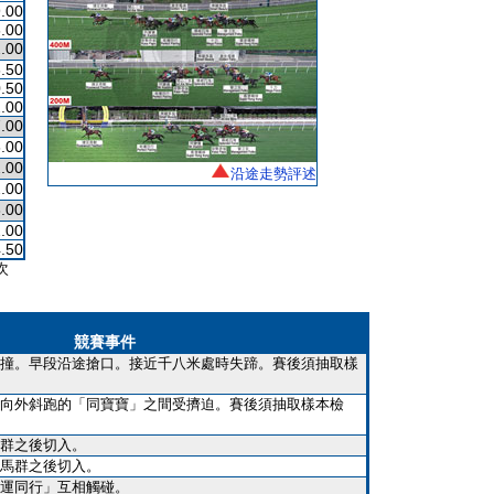
.00
.00
.00
.50
.50
.00
.00
.00
.00
沿途走勢評述
.00
.00
.00
.50
次
競賽事件
撞。早段沿途搶口。接近千八米處時失蹄。賽後須抽取樣
向外斜跑的「同寶寶」之間受擠迫。賽後須抽取樣本檢
群之後切入。
馬群之後切入。
運同行」互相觸碰。