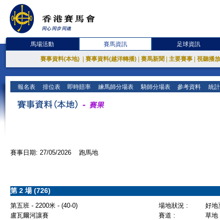
馬場活動
賽馬資訊
足球資訊
賽事資料(本地)
|
賽事資料(越洋轉播)
|
賽馬新聞
|
主要賽事
|
視聽播
報名表
排位表
即時賠率
練馬師分場表
騎師分場表
參考資料
統計
賽事日期: 27/05/2026 跑馬地
第 2 場 (726)
第五班 - 2200米 - (40-0)
場地狀況 :
好地
盧瓦爾河讓賽
賽道 :
草地 