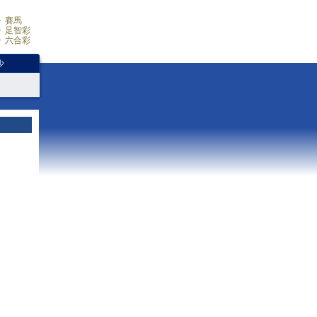
賽馬
足智彩
六合彩
少