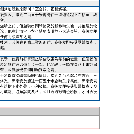
側緊迫競跑之際與「至合拍」互相觸碰。
後受困。接近二百五十米處時在一段短途程上在移至「鄉
空。
坐騎上前，但坐騎出閘笨拙及於起步時失地，其後居於較
說，他在此情況下對坐騎的表現並不太過失望。賽後立即
任何明顯異常之處。
後列，其後在直路上難以追前。賽後立即接受獸醫檢查，
處。
表示，他賽前打算讓坐騎佔取更為靠前的位置，但儘管他
現足夠前速以做到這一點。他又說，坐騎在直路上未能追
查，並無發現任何明顯異常之處。
千米處首次轉彎時開始搶口。接近九百米處時在靠近「三
斜跑。田泰安於趨近一百五十米處時跌掉馬鞭。田泰安表
有遮擋下走外疊，不利發揮。賽後立即接受獸醫檢查，發
村威龍」必須試閘及格，並且通過獸醫檢驗後，才可再次