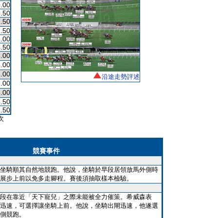
.00
.50
.50
.50
.00
.50
.00
.00
.00
沿途走勢評述
.00
.00
.50
.50
次
競賽事件
坐騎順其自然地競跑。他說，坐騎於早段居領放馬外側時
展步上前以免多走腳程。賽後須抽取樣本檢驗。
段在靠近「天下寵兒」之際未能被全力催策。希威森表
迅速，可選擇讓坐騎上前。他說，坐騎出閘迅速，他遂選
側競跑。