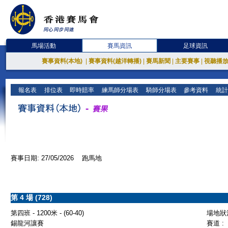
馬場活動
賽馬資訊
足球資訊
賽事資料(本地)
|
賽事資料(越洋轉播)
|
賽馬新聞
|
主要賽事
|
視聽播
報名表
排位表
即時賠率
練馬師分場表
騎師分場表
參考資料
統計
賽事日期: 27/05/2026 跑馬地
第 4 場 (728)
第四班 - 1200米 - (60-40)
場地狀況
錫龍河讓賽
賽道 :