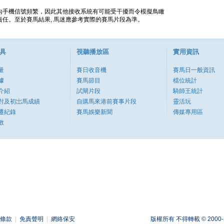
內手機信號頻繁，因此其他接收系統有可能受干擾而令模擬鳥瞰
任。至於賽馬結果, 馬迷應參考實際的賽馬片段為準。
具
視聽播放區
實用資訊
量
賽日收音機
賽馬日一般資訊
據
賽馬節目
檔位統計
介紹
試閘片段
騎師王統計
對及初岀馬成績
自購馬來港前賽事片段
靈活玩
遷紀錄
賽馬娛樂新聞
傳媒專用區
數
條款
|
免責聲明
|
網絡保安
版權所有 不得轉載 © 2000