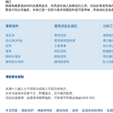
備註
模擬鳥瞰重溫由特約供應商提供，供馬迷作個人娛樂資訊之用。但由於香港馬場
重溫片段出現偏差。本會已盡一切努力務求有關資料盡可能準確，馬會就此並無責
賽事資料
賽馬消息及資訊
分析工
報名表
賽馬消息
速勢能
排位表(本地)
賽馬新聞資料庫
賽日數
賠率
主要賽事
初出馬
賽果
馬匹資料
騎練配
騎師分場表
騎師資料
馬匹搬
練馬師分場表
練馬師資料
貼士指
博彩要有節制
未滿十八歲人士不得投注或進入可投注的地方。
向非法或海外莊家下注，即屬違法，且可被判監禁。
切勿沉迷賭博，如需尋求輔導協助，可致電平和基金熱線1834 633。
常見問題
|
聯絡我們
|
傳媒專用區
|
網頁指南
|
規例
|
提倡有節制博彩
|
私隱