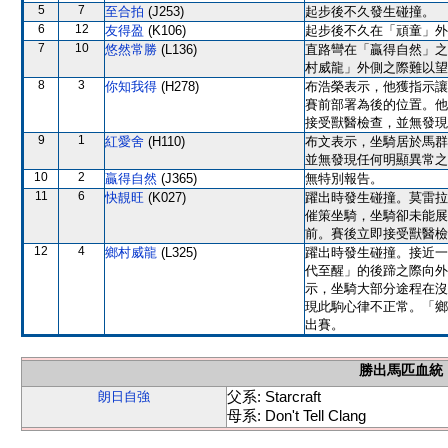
5
7
至合拍
(J253)
起步後不久發生碰撞。
6
12
友得盈
(K106)
起步後不久在「頑童」外
7
10
悠然常勝
(L136)
直路彎在「贏得自然」之
村威龍」外側之際難以望
8
3
你知我得
(H278)
布浩榮表示，他獲指示讓
賽前部署為後的位置。他
接受獸醫檢查，並無發現
9
1
紅愛舍
(H110)
布文表示，坐騎居於馬群
並無發現任何明顯異常之
10
2
贏得自然
(J365)
無特別報告。
11
6
快靚旺
(K027)
躍出時發生碰撞。莫雷拉
催策坐騎，坐騎卻未能展
前。賽後立即接受獸醫檢
12
4
鄉村威龍
(L325)
躍出時發生碰撞。接近一
代至醒」的後蹄之際向外
示，坐騎大部分途程在沒
現此駒心律不正常。「鄉
出賽。
勝出馬匹血統
父系: Starcraft
朗日自強
母系: Don't Tell Clang