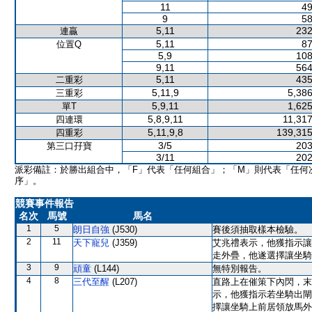
11
49
9
58
5,11
232
連贏
5,11
87
位置Q
5,9
108
9,11
564
5,11
435
二重彩
5,11,9
5,386
三重彩
5,9,11
1,625
單T
5,8,9,11
11,317
四連環
5,11,9,8
139,315
四重彩
3/5
203
第三口孖寶
3/11
202
派彩備註：於勝出組合中，「F」代表「任何組合」；「M」則代表「任何
序」。
競賽事件報告
名次
馬號
馬名
1
5
朗日自強
(J530)
賽後須抽取樣本檢驗。
2
11
天下寵兒
(J359)
艾兆禮表示，他獲指示讓
走外疊，他遂選擇讓坐騎
3
9
頑童
(L144)
無特別報告。
4
8
三代至醒
(L207)
直路上在催策下內閃，末
示，他獲指示若坐騎出閘
擇讓坐騎上前居領放馬外