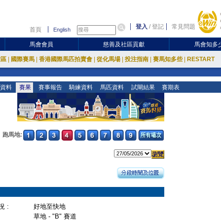
登入
/
登記
常見問題
首頁
English
馬會會員
慈善及社區貢獻
馬會知多
放區
|
國際賽馬
|
香港國際馬匹拍賣會
|
從化馬場
|
投注指南
|
賽馬知多些
|
RESTART
資料
賽果
賽事報告
騎練資料
馬匹資料
試閘結果
賽期表
跑馬地:
 :
好地至快地
草地 - "B" 賽道