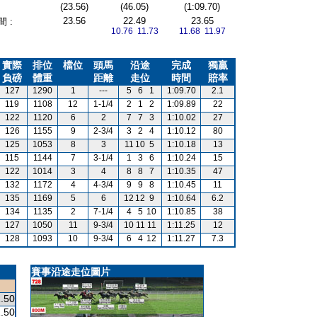
(23.56)
(46.05)
(1:09.70)
23.56
22.49
23.65
 :
10.76 11.73
11.68 11.97
實際
排位
檔位
頭馬
沿途
完成
獨贏
負磅
體重
距離
走位
時間
賠率
127
1290
1
---
5
6
1
1:09.70
2.1
119
1108
12
1-1/4
2
1
2
1:09.89
22
122
1120
6
2
7
7
3
1:10.02
27
126
1155
9
2-3/4
3
2
4
1:10.12
80
125
1053
8
3
11
10
5
1:10.18
13
115
1144
7
3-1/4
1
3
6
1:10.24
15
122
1014
3
4
8
8
7
1:10.35
47
132
1172
4
4-3/4
9
9
8
1:10.45
11
135
1169
5
6
12
12
9
1:10.64
6.2
134
1135
2
7-1/4
4
5
10
1:10.85
38
127
1050
11
9-3/4
10
11
11
1:11.25
12
128
1093
10
9-3/4
6
4
12
1:11.27
7.3
賽事沿途走位圖片
.50
.50