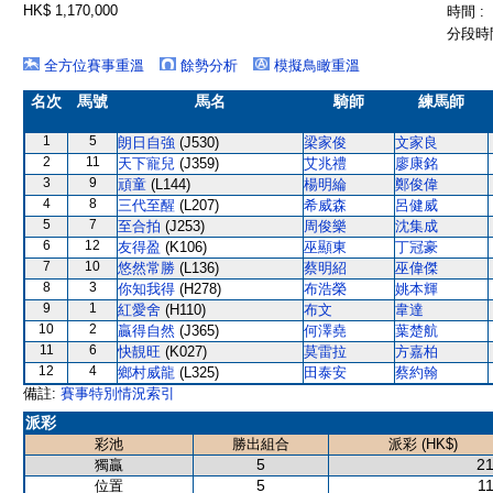
HK$ 1,170,000
時間 :
分段時間
全方位賽事重溫
餘勢分析
模擬鳥瞰重溫
名次
馬號
馬名
騎師
練馬師
1
5
朗日自強
(J530)
梁家俊
文家良
2
11
天下寵兒
(J359)
艾兆禮
廖康銘
3
9
頑童
(L144)
楊明綸
鄭俊偉
4
8
三代至醒
(L207)
希威森
呂健威
5
7
至合拍
(J253)
周俊樂
沈集成
6
12
友得盈
(K106)
巫顯東
丁冠豪
7
10
悠然常勝
(L136)
蔡明紹
巫偉傑
8
3
你知我得
(H278)
布浩榮
姚本輝
9
1
紅愛舍
(H110)
布文
韋達
10
2
贏得自然
(J365)
何澤堯
葉楚航
11
6
快靚旺
(K027)
莫雷拉
方嘉柏
12
4
鄉村威龍
(L325)
田泰安
蔡約翰
備註:
賽事特別情況索引
派彩
彩池
勝出組合
派彩 (HK$)
5
21
獨贏
5
11
位置