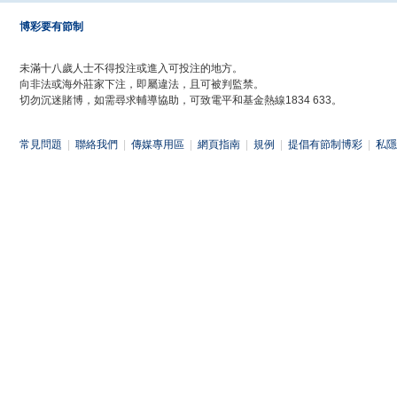
博彩要有節制
未滿十八歲人士不得投注或進入可投注的地方。
向非法或海外莊家下注，即屬違法，且可被判監禁。
切勿沉迷賭博，如需尋求輔導協助，可致電平和基金熱線1834 633。
常見問題
|
聯絡我們
|
傳媒專用區
|
網頁指南
|
規例
|
提倡有節制博彩
|
私隱