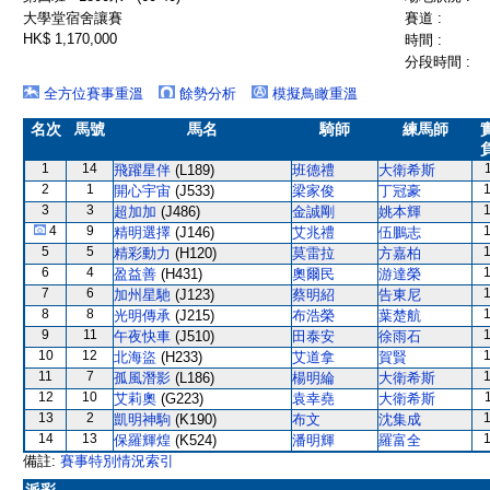
大學堂宿舍讓賽
賽道 :
HK$ 1,170,000
時間 :
分段時間 :
全方位賽事重溫
餘勢分析
模擬鳥瞰重溫
名次
馬號
馬名
騎師
練馬師
1
14
飛躍星伴
(L189)
班德禮
大衛希斯
2
1
開心宇宙
(J533)
梁家俊
丁冠豪
3
3
超加加
(J486)
金誠剛
姚本輝
4
9
精明選擇
(J146)
艾兆禮
伍鵬志
5
5
精彩動力
(H120)
莫雷拉
方嘉柏
6
4
盈益善
(H431)
奧爾民
游達榮
7
6
加州星馳
(J123)
蔡明紹
告東尼
8
8
光明傳承
(J215)
布浩榮
葉楚航
9
11
午夜快車
(J510)
田泰安
徐雨石
10
12
北海盜
(H233)
艾道拿
賀賢
11
7
孤風潛影
(L186)
楊明綸
大衛希斯
12
10
艾莉奧
(G223)
袁幸堯
大衛希斯
13
2
凱明神駒
(K190)
布文
沈集成
14
13
保羅輝煌
(K524)
潘明輝
羅富全
備註:
賽事特別情況索引