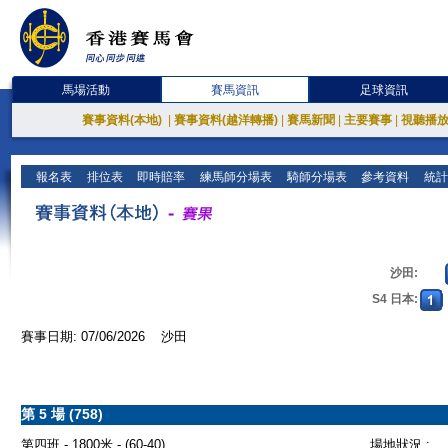
馬場活動
賽馬資訊
足球資訊
賽事資料(本地)
|
賽事資料(越洋轉播)
|
賽馬新聞
|
主要賽事
|
視聽播
報名表
排位表
即時賠率
練馬師分場表
騎師分場表
參考資料
統計
沙田:
S4 日本:
賽事日期: 07/06/2026 沙田
第 5 場 (758)
第四班 - 1800米 - (60-40)
場地狀況 :