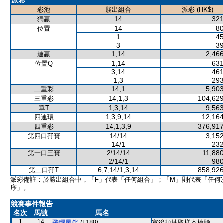
派彩
彩池
勝出組合
派彩 (HK$)
14
321
獨贏
14
80
位置
1
45
3
39
1,14
2,466
連贏
1,14
631
位置Q
3,14
461
1,3
293
14,1
5,903
二重彩
14,1,3
104,629
三重彩
1,3,14
9,563
單T
1,3,9,14
12,164
四連環
14,1,3,9
376,917
四重彩
14/14
3,152
第四口孖寶
14/1
232
2/14/14
11,880
第一口三寶
2/14/1
980
6,7,14/1,3,14
858,926
第二口孖T
派彩備註：於勝出組合中，「F」代表「任何組合」；「M」則代表「任何
序」。
競賽事件報告
名次
馬號
馬名
1
14
飛躍星伴
(L189)
賽後須抽取樣本檢驗。