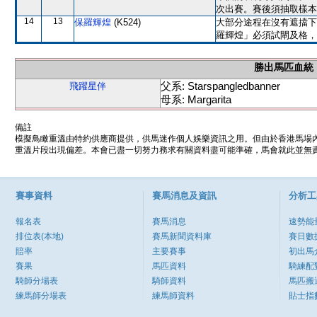
次出賽。賽後須抽取樣本
14
13
保羅輝煌
(K524)
大部分途程在沒有遮擋下
羅輝煌」必須試閘及格，
勝出馬匹血統
父系: Starspangledbanner
飛躍星伴
母系: Margarita
備註
模擬鳥瞰重溫由特約供應商提供，供馬迷作個人娛樂資訊之用。但由於香港馬場
重溫片段出現偏差。本會已盡一切努力務求有關資料盡可能準確，馬會就此並無責
賽事資料
賽馬消息及資訊
分析工
報名表
賽馬消息
速勢能
排位表(本地)
賽馬新聞資料庫
賽日數
賠率
主要賽事
初出馬
賽果
馬匹資料
騎練配
騎師分場表
騎師資料
馬匹搬
練馬師分場表
練馬師資料
貼士指