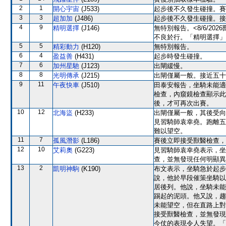
2
1
開心宇宙
(J533)
起步後不久發生碰撞。賽
3
3
超加加
(J486)
起步後不久發生碰撞。接
4
9
精明選擇
(J146)
無特別報告。<8/6/2
不良於行。「精明選擇」
5
5
精彩動力
(H120)
無特別報告。
6
4
盈益善
(H431)
起步時發生碰撞。
7
6
加州星馳
(J123)
出閘緩慢。
8
8
光明傳承
(J215)
出閘僅屬一般。接近五十
9
11
午夜快車
(J510)
田泰安報告，坐騎未能適
檢查，內窺鏡檢查顯示此
後，才可再次出賽。
10
12
北海盜
(H233)
出閘僅屬一般，其後受向
見習騎師袁幸堯。跑離五
難以望空。
11
7
孤風潛影
(L186)
賽後立即接受獸醫檢查，
12
10
艾莉奧
(G223)
見習騎師袁幸堯表示，坐
查，並無發現任何明顯異
13
2
凱明神駒
(K190)
布文表示，坐騎急於起步
說，他於早段催策坐騎以
居後列。他說，坐騎未能
踢起的泥頭。他又說，趨
未能望空，但在直路上對
接受獸醫檢查，並無發現
今仗的表現令人失望。「