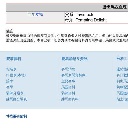
勝出馬匹血統
父系: Tavistock
年年友福
母系: Tempting Delight
備註
模擬鳥瞰重溫由特約供應商提供，供馬迷作個人娛樂資訊之用。但由於香港馬場
重溫片段出現偏差。本會已盡一切努力務求有關資料盡可能準確，馬會就此並無責
賽事資料
賽馬消息及資訊
分析工
報名表
賽馬消息
速勢能
排位表(本地)
賽馬新聞資料庫
賽日數
賠率
主要賽事
初出馬
賽果
馬匹資料
騎練配
騎師分場表
騎師資料
馬匹搬
練馬師分場表
練馬師資料
貼士指
博彩要有節制