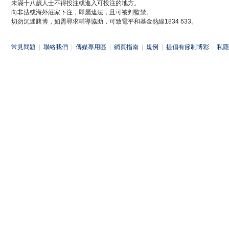
未滿十八歲人士不得投注或進入可投注的地方。
向非法或海外莊家下注，即屬違法，且可被判監禁。
切勿沉迷賭博，如需尋求輔導協助，可致電平和基金熱線1834 633。
常見問題
|
聯絡我們
|
傳媒專用區
|
網頁指南
|
規例
|
提倡有節制博彩
|
私隱