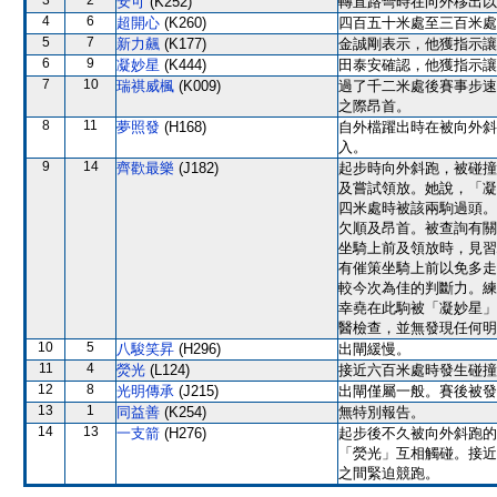
3
2
安可
(K252)
轉直路彎時在向外移出以
4
6
超開心
(K260)
四百五十米處至三百米處
5
7
新力飆
(K177)
金誠剛表示，他獲指示讓
6
9
凝妙星
(K444)
田泰安確認，他獲指示讓
7
10
瑞祺威楓
(K009)
過了千二米處後賽事步速
之際昂首。
8
11
夢照發
(H168)
自外檔躍出時在被向外斜
入。
9
14
齊歡最樂
(J182)
起步時向外斜跑，被碰撞
及嘗試領放。她說，「凝
四米處時被該兩駒過頭。
欠順及昂首。被查詢有關
坐騎上前及領放時，見習
有催策坐騎上前以免多走
較今次為佳的判斷力。練
幸堯在此駒被「凝妙星」
醫檢查，並無發現任何明
10
5
八駿笑昇
(H296)
出閘緩慢。
11
4
熒光
(L124)
接近六百米處時發生碰撞
12
8
光明傳承
(J215)
出閘僅屬一般。賽後被發
13
1
同益善
(K254)
無特別報告。
14
13
一支箭
(H276)
起步後不久被向外斜跑的
「熒光」互相觸碰。接近
之間緊迫競跑。