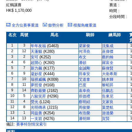
紅鶴讓賽
賽道 :
HK$ 1,170,000
時間 :
分段時間 :
全方位賽事重溫
餘勢分析
模擬鳥瞰重溫
名次
馬號
馬名
騎師
練馬師
1
3
年年友福
(G463)
梁家俊
沈集成
2
12
天蓬貓
(K280)
何澤堯
巫偉傑
3
2
安可
(K252)
布文
蔡約翰
4
6
超開心
(K260)
潘頓
羅富全
5
7
新力飆
(K177)
金誠剛
蘇偉賢
6
9
凝妙星
(K444)
田泰安
大衛希斯
7
10
瑞祺威楓
(K009)
艾道拿
姚本輝
8
11
夢照發
(H168)
巴度
黎昭昇
9
14
齊歡最樂
(J182)
袁幸堯
伍鵬志
10
5
八駿笑昇
(H296)
班德禮
告東尼
11
4
熒光
(L124)
蔡明紹
文家良
12
8
光明傳承
(J215)
周俊樂
葉楚航
13
1
同益善
(K254)
布浩榮
游達榮
14
13
一支箭
(H276)
潘明輝
賀賢
備註:
賽事特別情況索引