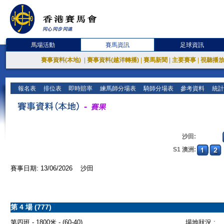
馬場活動
賽馬資訊
足球資訊
賽事資料(本地)
|
賽事資料(越洋轉播)
|
賽馬新聞
|
主要賽事
|
視聽播
報名表
排位表
即時賠率
練馬師分場表
騎師分場表
參考資料
統計
沙田:
S1 澳洲:
賽事日期: 13/06/2026 沙田
第 4 場 (777)
第四班 - 1800米 - (60-40)
場地狀況 :