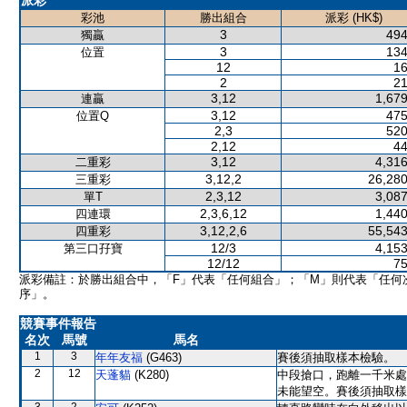
派彩
彩池
勝出組合
派彩 (HK$)
3
494
獨贏
3
134
位置
12
16
2
21
3,12
1,679
連贏
3,12
475
位置Q
2,3
520
2,12
44
3,12
4,316
二重彩
3,12,2
26,280
三重彩
2,3,12
3,087
單T
2,3,6,12
1,440
四連環
3,12,2,6
55,543
四重彩
12/3
4,153
第三口孖寶
12/12
75
派彩備註：於勝出組合中，「F」代表「任何組合」；「M」則代表「任何
序」。
競賽事件報告
名次
馬號
馬名
1
3
年年友福
(G463)
賽後須抽取樣本檢驗。
2
12
天蓬貓
(K280)
中段搶口，跑離一千米處
未能望空。賽後須抽取樣