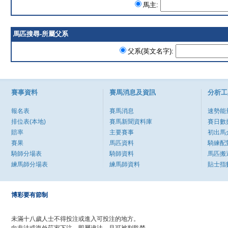
馬主:
馬匹搜尋-所屬父系
父系(英文名字):
賽事資料
賽馬消息及資訊
分析工
報名表
賽馬消息
速勢能
排位表(本地)
賽馬新聞資料庫
賽日數
賠率
主要賽事
初出馬
賽果
馬匹資料
騎練配
騎師分場表
騎師資料
馬匹搬
練馬師分場表
練馬師資料
貼士指
博彩要有節制
未滿十八歲人士不得投注或進入可投注的地方。