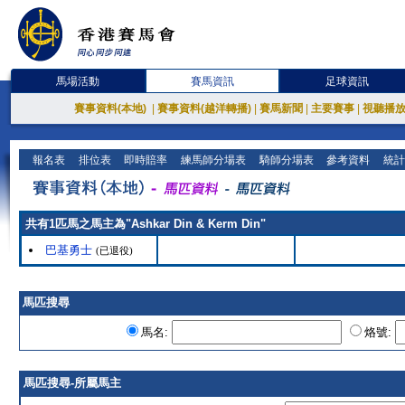
馬場活動
賽馬資訊
足球資訊
賽事資料(本地)
|
賽事資料(越洋轉播)
|
賽馬新聞
|
主要賽事
|
視聽播
報名表
排位表
即時賠率
練馬師分場表
騎師分場表
參考資料
統計
共有1匹馬之馬主為"Ashkar Din & Kerm Din"
巴基勇士
(已退役)
馬匹搜尋
馬名:
烙號:
馬匹搜尋-所屬馬主