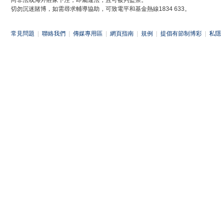
向非法或海外莊家下注，即屬違法，且可被判監禁。
切勿沉迷賭博，如需尋求輔導協助，可致電平和基金熱線1834 633。
常見問題
|
聯絡我們
|
傳媒專用區
|
網頁指南
|
規例
|
提倡有節制博彩
|
私隱