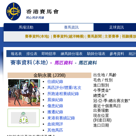
馬場活動
賽馬資訊
足球資訊
賽事資料(本地)
|
賽事資料(越洋轉播)
|
賽馬新聞
|
主要賽事
|
視聽播
報名表
排位表
即時賠率
練馬師分場表
騎師分場表
參考資料
統計
金駒永騰 (J398)
出生地 / 馬齡
毛色 / 性別
往績紀錄
進口類別
馬匹評分/體重/名次
今季獎金*
所跑途程賽績紀錄
總獎金*
晨操紀錄
冠-亞-季-總出賽次數*
傷患紀錄
最近十個賽馬日
出賽場數
搬遷紀錄
現在位置
來港前賽績記錄
(到達日期)
血統簡評
進口日期
其他馬匹