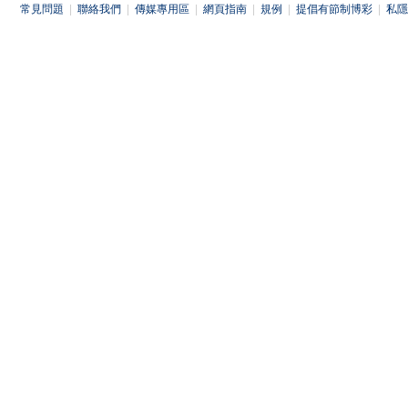
常見問題
|
聯絡我們
|
傳媒專用區
|
網頁指南
|
規例
|
提倡有節制博彩
|
私隱