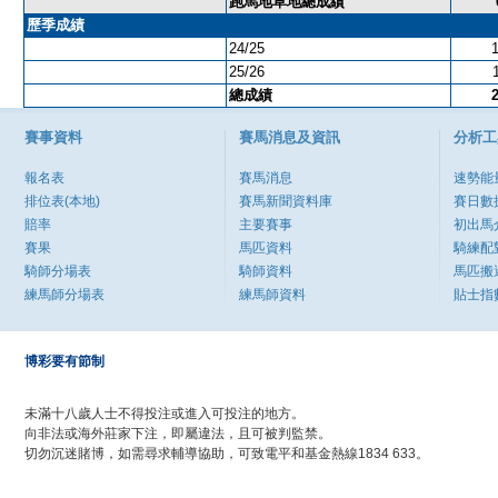
跑馬地草地總成績
歷季成績
24/25
25/26
總成績
賽事資料
賽馬消息及資訊
分析工
報名表
賽馬消息
速勢能
排位表(本地)
賽馬新聞資料庫
賽日數
賠率
主要賽事
初出馬
賽果
馬匹資料
騎練配
騎師分場表
騎師資料
馬匹搬
練馬師分場表
練馬師資料
貼士指
博彩要有節制
未滿十八歲人士不得投注或進入可投注的地方。
向非法或海外莊家下注，即屬違法，且可被判監禁。
切勿沉迷賭博，如需尋求輔導協助，可致電平和基金熱線1834 633。