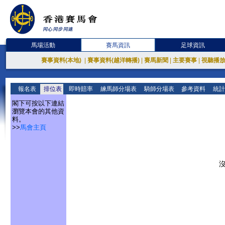
馬場活動
賽馬資訊
足球資訊
賽事資料(本地)
|
賽事資料(越洋轉播)
|
賽馬新聞
|
主要賽事
|
視聽播
報名表
排位表
即時賠率
練馬師分場表
騎師分場表
參考資料
統計
閣下可按以下連結
瀏覽本會的其他資
料。
>>
馬會主頁