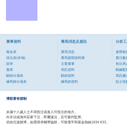
賽事資料
賽馬消息及資訊
分析工
報名表
賽馬消息
速勢能
排位表(本地)
賽馬新聞資料庫
賽日數
賠率
主要賽事
初出馬
賽果
馬匹資料
騎練配
騎師分場表
騎師資料
馬匹搬
練馬師分場表
練馬師資料
貼士指
博彩要有節制
未滿十八歲人士不得投注或進入可投注的地方。
向非法或海外莊家下注，即屬違法，且可被判監禁。
切勿沉迷賭博，如需尋求輔導協助，可致電平和基金熱線1834 633。