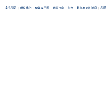
常見問題
|
聯絡我們
|
傳媒專用區
|
網頁指南
|
規例
|
提倡有節制博彩
|
私隱